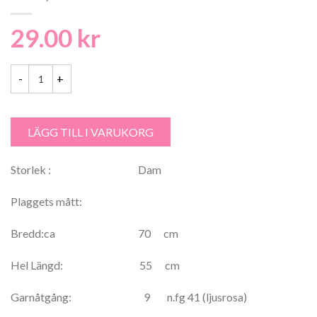
29.00
kr
Svarta Fåret Cecilia, Dam Poncho 53% Bomull, 33% Viskos, 14% lin -
LÄGG TILL I VARUKORG
Storlek : Dam
Plaggets mått:
Bredd:ca 70 cm
Hel Längd: 55 cm
Garnåtgång: 9 n.fg 41 (ljusrosa)