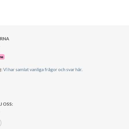
ARNA
:
Vi har samlat vanliga frågor och svar här.
J OSS: