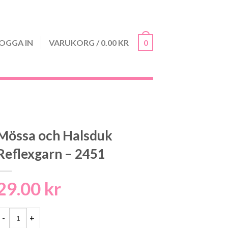
OGGA IN
VARUKORG
/
0.00
KR
0
Mössa och Halsduk
Reflexgarn – 2451
29.00
kr