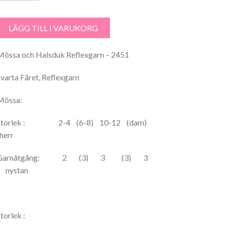
össa och Halsduk Reflexgarn - 2451 mängd
LÄGG TILL I VARUKORG
Mössa och Halsduk Reflexgarn – 2451
Svarta Fåret, Reflexgarn
Mössa:
Storlek : 2-4 (6-8) 10-12 (dam)
herr
Garnåtgång: 2 (3) 3 (3) 3
nystan
torlek :