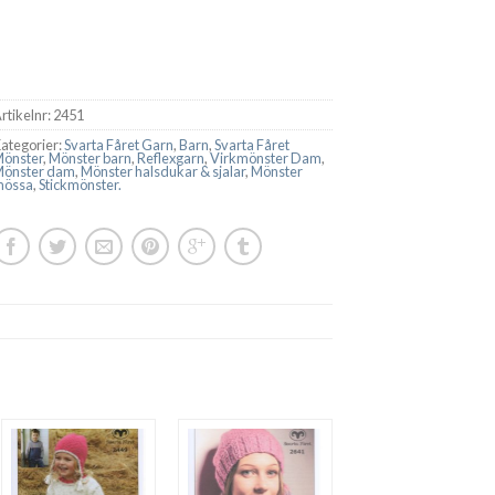
rtikelnr:
2451
ategorier:
Svarta Fåret Garn
,
Barn
,
Svarta Fåret
Mönster
,
Mönster barn
,
Reflexgarn
,
Virkmönster Dam
,
Mönster dam
,
Mönster halsdukar & sjalar
,
Mönster
mössa
,
Stickmönster.