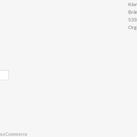
Kin
Brä
533 
Org
ooCommerce