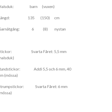
Halsduk: barn (vuxen)
Längd: 135 (150) cm
Garnåtgång: 6 (8) nystan
Stickor: Svarta Fåret: 5,5 mm
(halsduk)
Rundstickor: Addi 5,5 och 6 mm, 40
cm (mössa)
Strumpstickor: Svarta Fåret: 6 mm
(mössa)