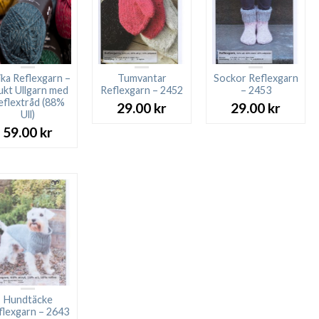
ika Reflexgarn –
Tumvantar
Sockor Reflexgarn
ukt Ullgarn med
Reflexgarn – 2452
– 2453
eflextråd (88%
29.00
kr
29.00
kr
Ull)
59.00
kr
Hundtäcke
flexgarn – 2643