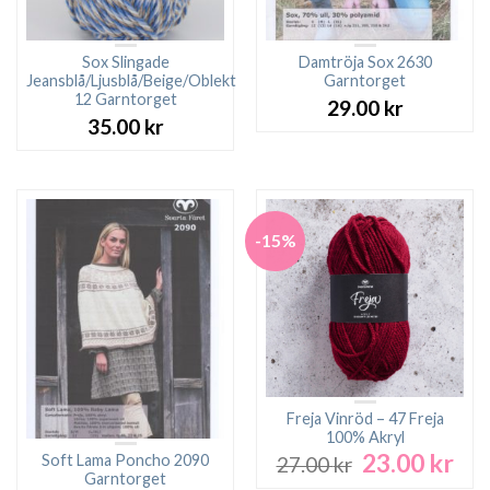
Sox Slingade
Damtröja Sox 2630
Jeansblå/Ljusblå/Beige/Oblekt
Garntorget
12 Garntorget
29.00
kr
35.00
kr
-15%
Freja Vinröd – 47 Freja
100% Akryl
23.00
kr
Det
Det
Soft Lama Poncho 2090
27.00
kr
ursprungliga
nuv
Garntorget