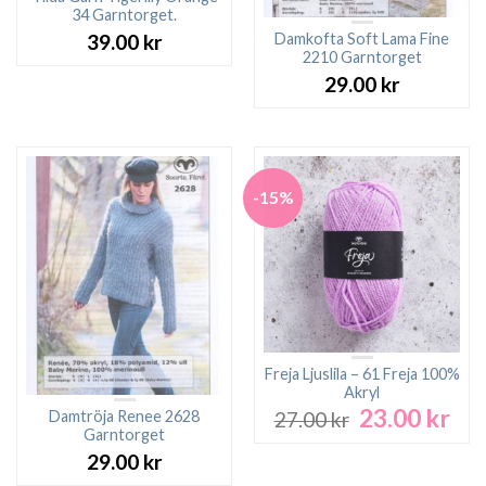
34 Garntorget.
Damkofta Soft Lama Fine
39.00
kr
2210 Garntorget
29.00
kr
-15%
Freja Ljuslila – 61 Freja 100%
Akryl
23.00
kr
Det
Det
Damtröja Renee 2628
27.00
kr
ursprungliga
nuv
Garntorget
priset
pri
29.00
kr
var:
är: