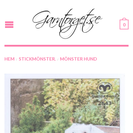
0
HEM
STICKMÖNSTER.
MÖNSTER HUND
/
/