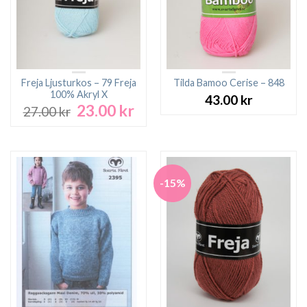
Freja Ljusturkos – 79 Freja
Tilda Bamoo Cerise – 848
100% Akryl X
43.00
kr
23.00
kr
Det
Det
27.00
kr
ursprungliga
nuvarande
priset
priset
var:
är:
27.00 kr.
23.00 kr.
-15%