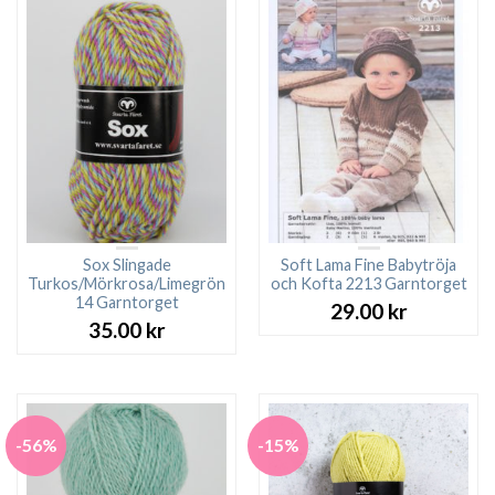
Sox Slingade
Soft Lama Fine Babytröja
Turkos/Mörkrosa/Limegrön
och Kofta 2213 Garntorget
14 Garntorget
29.00
kr
35.00
kr
-56%
-15%