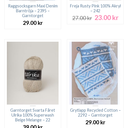
Raggsocksgarn Maxi Denim
Freja Rusty Pink 100% Akryl
Barntröja – 2395 –
– 242
Garntorget
23.00
kr
Det
Det
27.00
kr
ursprungliga
nuv
29.00
kr
priset
pri
var:
är:
27.00 kr.
23.0
Garntorget Svarta Fåret
Grytlapp Recycled Cotton –
Ulrika 100% Superwash
2292 – Garntorget
Beige Melange – 22
29.00
kr
39.00
kr