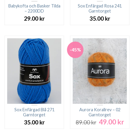
Babykofta och Basker Tilda
Sox Enfärgad Rosa 241
– 2200DD
Garntorget
29.00
kr
35.00
kr
-45%
Sox Enfärgad Blå 271
Aurora Korallrev – 02
Garntorget
Garntorget
49.00
kr
Det
Det
35.00
kr
89.00
kr
ursprungliga
nuv
priset
pri