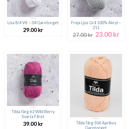
Lisa 8/4 Vit – 04 Garntorget
Freja Ljus Grå 100% Akryl –
211
29.00
kr
23.00
kr
Det
Det
27.00
kr
ursprungliga
nuv
priset
pri
var:
är:
27.00 kr.
23.0
Tilda färg 63 Wild Berry
Svarta Fåret
Tilda färg 506 Aprikos
39.00
kr
Garntorget