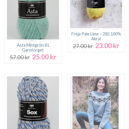
Freja Pale Lime – 285 100%
Akryl
23.00
kr
Det
Det
Asta Mintgrön 81
27.00
kr
ursprungliga
nuv
Garntorget
25.00
kr
priset
pri
Det
Det
57.00
kr
var:
är:
ursprungliga
nuvarande
27.00 kr.
23.0
priset
priset
var:
är:
57.00 kr.
25.00 kr.