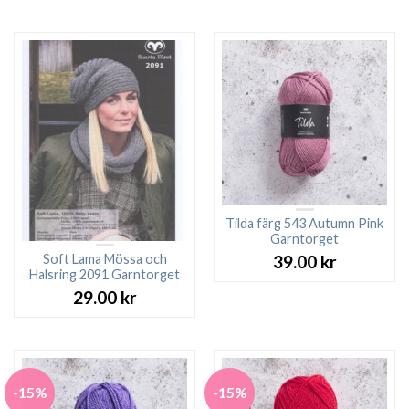
27.00 kr.
23.0
Tilda färg 543 Autumn Pink
Garntorget
Soft Lama Mössa och
39.00
kr
Halsring 2091 Garntorget
29.00
kr
-15%
-15%