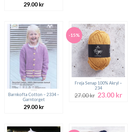
priset
pri
29.00
kr
var:
är:
27.00 kr.
23.0
-15%
Freja Senap 100% Akryl –
234
23.00
kr
Det
Det
Barnkofta Cotton – 2334 –
27.00
kr
ursprungliga
nuv
Garntorget
priset
pri
29.00
kr
var:
är:
27.00 kr.
23.0