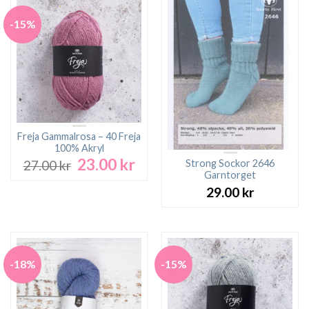
-15%
Freja Gammalrosa – 40 Freja
100% Akryl
23.00
kr
Det
Det
Strong Sockor 2646
27.00
kr
ursprungliga
nuvarande
Garntorget
priset
priset
29.00
kr
var:
är:
27.00 kr.
23.00 kr.
-18%
-15%