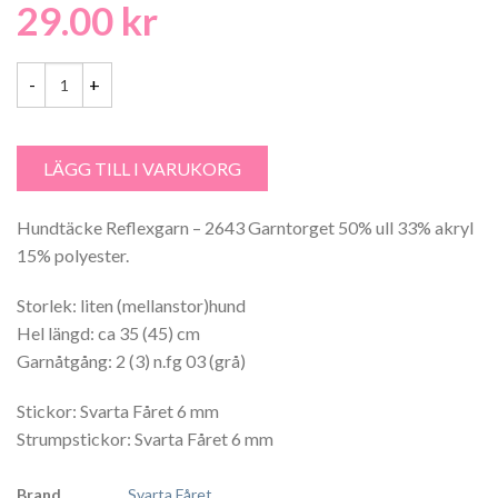
29.00
kr
Hundtäcke Reflexgarn - 2643 Garntorget mängd
LÄGG TILL I VARUKORG
Hundtäcke Reflexgarn – 2643 Garntorget 50% ull 33% akryl
15% polyester.
Storlek: liten (mellanstor)hund
Hel längd: ca 35 (45) cm
Garnåtgång: 2 (3) n.fg 03 (grå)
Stickor: Svarta Fåret 6 mm
Strumpstickor: Svarta Fåret 6 mm
Brand
Svarta Fåret