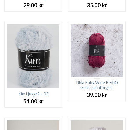
29.00
kr
35.00
kr
Tilda Ruby Wine Red 49
Garn Garntorget.
Kim Ljusgrå – 03
39.00
kr
51.00
kr