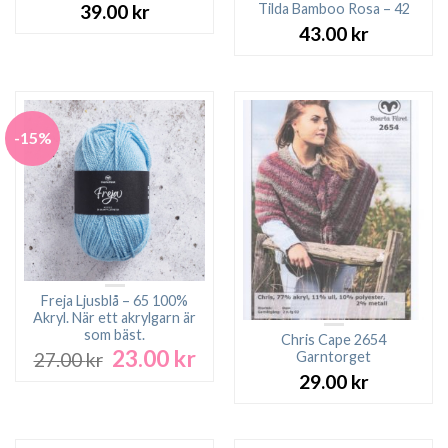
Tilda Bamboo Rosa – 42
39.00
kr
43.00
kr
-15%
Freja Ljusblå – 65 100%
Akryl. När ett akrylgarn är
som bäst.
Chris Cape 2654
23.00
kr
Det
Det
Garntorget
27.00
kr
ursprungliga
nuvarande
29.00
kr
priset
priset
var:
är:
27.00 kr.
23.00 kr.