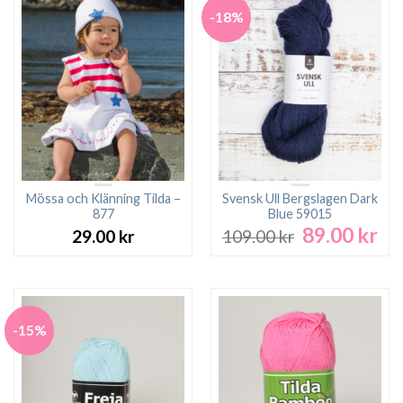
-18%
Mössa och Klänning Tilda –
Svensk Ull Bergslagen Dark
877
Blue 59015
89.00
kr
Det
De
29.00
kr
109.00
kr
ursprungliga
nu
priset
pri
var:
är:
109.00 kr.
89.
-15%