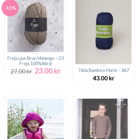
-15%
Freja Ljus Brun Melange – 23
Freja 100%Akryl
23.00
kr
Det
Det
Tilda Bamboo Marin – 867
27.00
kr
ursprungliga
nuvarande
43.00
kr
priset
priset
var:
är:
27.00 kr.
23.00 kr.