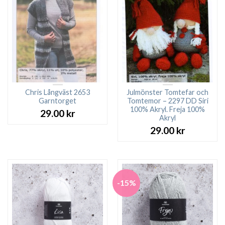
Chris Långväst 2653
Julmönster Tomtefar och
Garntorget
Tomtemor – 2297 DD Siri
100% Akryl. Freja 100%
29.00
kr
Akryl
29.00
kr
-15%