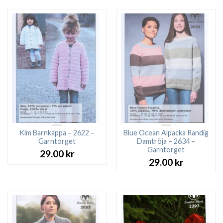
var:
är:
89.00 kr.
49.0
Kim Barnkappa – 2622 –
Blue Ocean Alpacka Randig
Garntorget
Damtröja – 2634 –
Garntorget
29.00
kr
29.00
kr