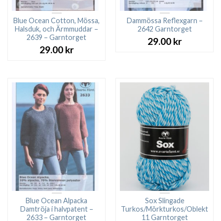
Blue Ocean Cotton, Mössa,
Dammössa Reflexgarn –
Halsduk, och Ärmmuddar –
2642 Garntorget
2639 – Garntorget
29.00
kr
29.00
kr
Blue Ocean Alpacka
Sox Slingade
Damtröja i halvpatent –
Turkos/Mörkturkos/Oblekt
2633 – Garntorget
11 Garntorget