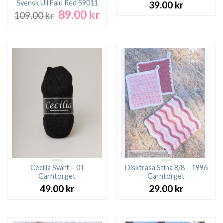
Svensk Ull Falu Red 59011
39.00
kr
89.00
kr
Det
Det
109.00
kr
ursprungliga
nuvarande
priset
priset
var:
är:
109.00 kr.
89.00 kr.
Cecilia Svart – 01
Disktrasa Stina 8/8 – 1996
Garntorget
Garntorget
49.00
kr
29.00
kr