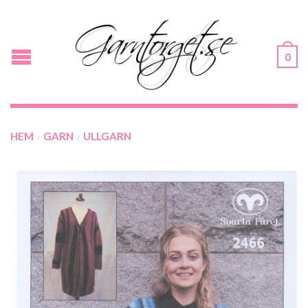
0
HEM
GARN
ULLGARN
/
/