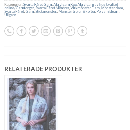
Kategorier:
Svarta Fåret Garn
,
Akrylgarn Köp Akrylgarn av hög kvalitet
online/Garntorget
,
Svarta Fåret Mönster
,
Virkmönster Dam
,
Mönster dam
,
Svarta Fåret
,
Garn
,
Stickmönster.
,
Mönster tröjor & koftor
,
Polyamidgarn
,
Ullgarn
RELATERADE PRODUKTER