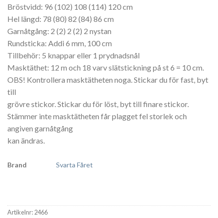
Bröstvidd: 96 (102) 108 (114) 120 cm
Hel längd: 78 (80) 82 (84) 86 cm
Garnåtgång: 2 (2) 2 (2) 2 nystan
Rundsticka: Addi 6 mm, 100 cm
Tillbehör: 5 knappar eller 1 prydnadsnål
Masktäthet: 12 m och 18 varv slätstickning på st 6 = 10 cm.
OBS! Kontrollera masktätheten noga. Stickar du för fast, byt
till
grövre stickor. Stickar du för löst, byt till finare stickor.
Stämmer inte masktätheten får plagget fel storlek och
angiven garnåtgång
kan ändras.
Brand
Svarta Fåret
Artikelnr:
2466