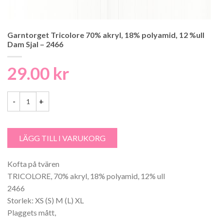
Garntorget Tricolore 70% akryl, 18% polyamid, 12 %ull
Dam Sjal – 2466
29.00
kr
Garntorget Tricolore 70% akryl, 18% polyamid, 12 %ull Dam Sjal - 24
LÄGG TILL I VARUKORG
Kofta på tvären
TRICOLORE, 70% akryl, 18% polyamid, 12% ull
2466
Storlek: XS (S) M (L) XL
Plaggets mått,