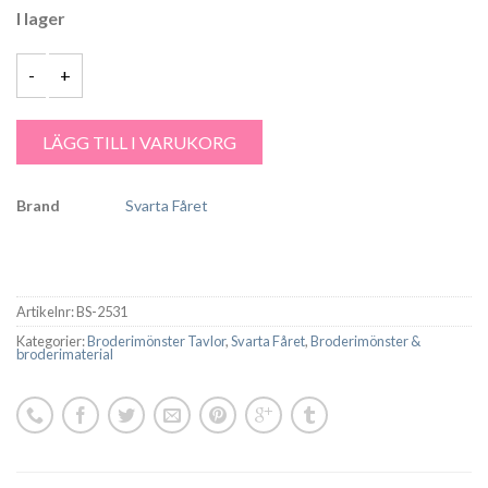
I lager
Garntorget Svarta Fåret Tavla Trollmor BS 2531 mängd
LÄGG TILL I VARUKORG
Brand
Svarta Fåret
Artikelnr:
BS-2531
Kategorier:
Broderimönster Tavlor
,
Svarta Fåret
,
Broderimönster &
broderimaterial