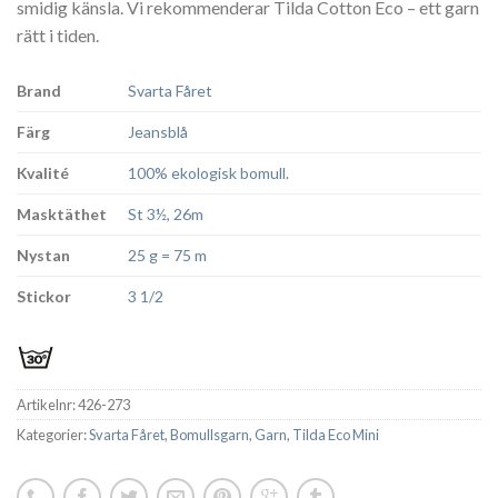
smidig känsla. Vi rekommenderar Tilda Cotton Eco – ett garn
rätt i tiden.
Brand
Svarta Fåret
Färg
Jeansblå
Kvalité
100% ekologisk bomull.
Masktäthet
St 3½, 26m
Nystan
25 g = 75 m
Stickor
3 1/2
Artikelnr:
426-273
Kategorier:
Svarta Fåret
,
Bomullsgarn
,
Garn
,
Tilda Eco Mini