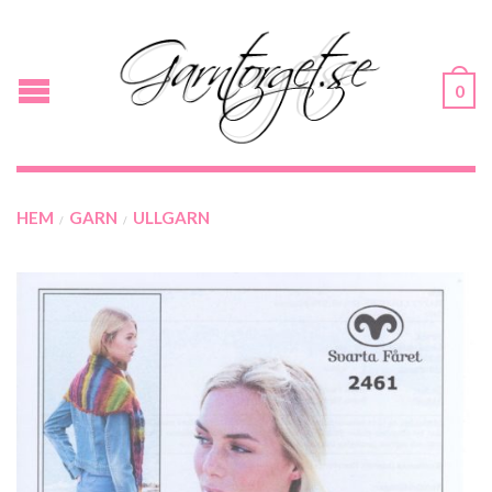
0
HEM
GARN
ULLGARN
/
/