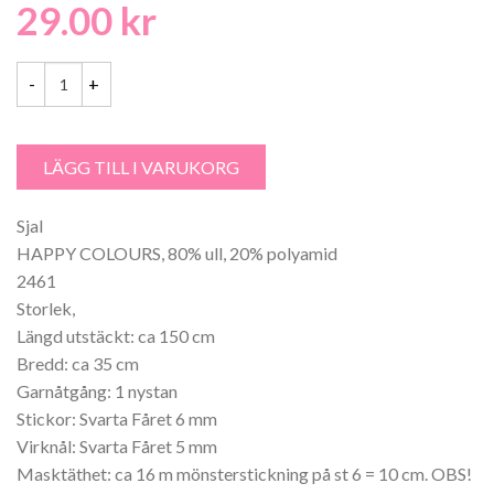
29.00
kr
Garntorget Happy Colours Dam Sjal - 2461 mängd
LÄGG TILL I VARUKORG
Sjal
HAPPY COLOURS, 80% ull, 20% polyamid
2461
Storlek,
Längd utstäckt: ca 150 cm
Bredd: ca 35 cm
Garnåtgång: 1 nystan
Stickor: Svarta Fåret 6 mm
Virknål: Svarta Fåret 5 mm
Masktäthet: ca 16 m mönsterstickning på st 6 = 10 cm. OBS!