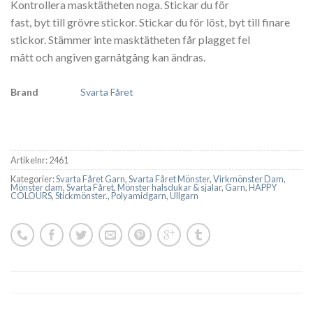
Kontrollera masktätheten noga. Stickar du för
fast, byt till grövre stickor. Stickar du för löst, byt till finare
stickor. Stämmer inte masktätheten får plagget fel
mått och angiven garnåtgång kan ändras.
Brand
Svarta Fåret
Artikelnr:
2461
Kategorier:
Svarta Fåret Garn
,
Svarta Fåret Mönster
,
Virkmönster Dam
,
Mönster dam
,
Svarta Fåret
,
Mönster halsdukar & sjalar
,
Garn
,
HAPPY
COLOURS
,
Stickmönster.
,
Polyamidgarn
,
Ullgarn