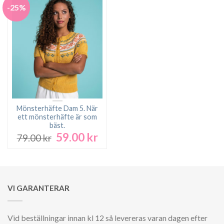
-25%
Mönsterhäfte Dam 5. När
ett mönsterhäfte är som
bäst.
59.00
kr
Det
Det
79.00
kr
ursprungliga
nuvarande
priset
priset
var:
är:
79.00 kr.
59.00 kr.
VI GARANTERAR
Vid beställningar innan kl 12 så levereras varan dagen efter