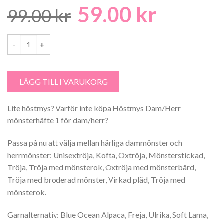
59.00
kr
Det
Det
99.00
kr
ursprungliga
nuvaran
priset
priset
var:
är:
Höstmys Dam/Herr Mönsterhäfte 1 mängd
99.00 kr.
59.00 kr.
LÄGG TILL I VARUKORG
Lite höstmys? Varför inte köpa Höstmys Dam/Herr
mönsterhäfte 1 för dam/herr?
Passa på nu att välja mellan härliga dammönster och
herrmönster: Unisextröja, Kofta, Oxtröja, Mönsterstickad,
Tröja, Tröja med mönsterok, Oxtröja med mönsterbård,
Tröja med broderad mönster, Virkad pläd, Tröja med
mönsterok.
Garnalternativ: Blue Ocean Alpaca, Freja, Ulrika, Soft Lama,