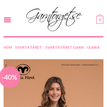
0
HEM
SVARTA FÅRET
SVARTA FÅRET GARN
ULRIKA
/
/
/
-40%