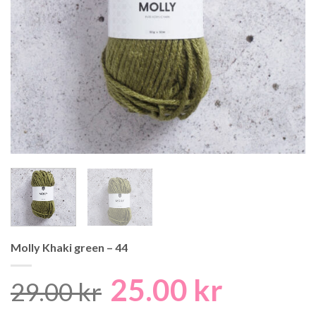
Molly Khaki green – 44
25.00
kr
Det
Det
29.00
kr
ursprungliga
nuvaran