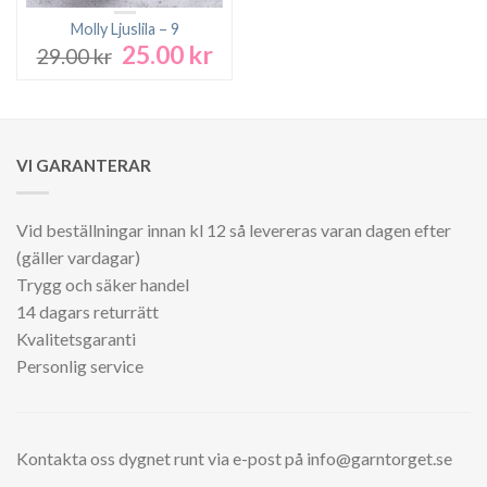
Molly Ljuslila – 9
25.00
kr
Det
Det
29.00
kr
ursprungliga
nuvarande
priset
priset
var:
är:
29.00 kr.
25.00 kr.
VI GARANTERAR
Vid beställningar innan kl 12 så levereras varan dagen efter
(gäller vardagar)
Trygg och säker handel
14 dagars returrätt
Kvalitetsgaranti
Personlig service
Kontakta oss dygnet runt via e-post på info@garntorget.se