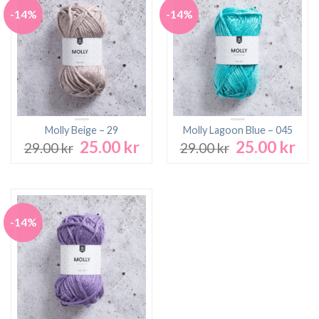
-14%
-14%
Molly Beige – 29
Molly Lagoon Blue – 045
25.00
kr
25.00
kr
Det
Det
Det
Det
29.00
kr
29.00
kr
ursprungliga
nuvarande
ursprungliga
nuv
priset
priset
priset
pri
var:
är:
var:
är:
29.00 kr.
25.00 kr.
29.00 kr.
25.0
-14%