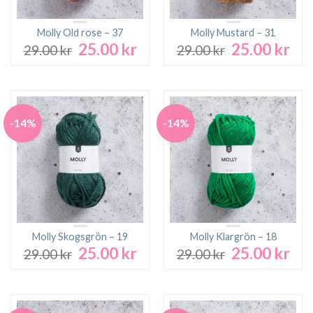
Molly Old rose – 37
Molly Mustard – 31
25.00
kr
25.00
kr
Det
Det
Det
Det
29.00
kr
29.00
kr
ursprungliga
nuvarande
ursprungliga
nuv
priset
priset
priset
pri
var:
är:
var:
är:
29.00 kr.
25.00 kr.
29.00 kr.
25.0
-14%
-14%
Molly Skogsgrön – 19
Molly Klargrön – 18
25.00
kr
25.00
kr
Det
Det
Det
Det
29.00
kr
29.00
kr
ursprungliga
nuvarande
ursprungliga
nuv
priset
priset
priset
pri
var:
är:
var:
är:
29.00 kr.
25.00 kr.
29.00 kr.
25.0