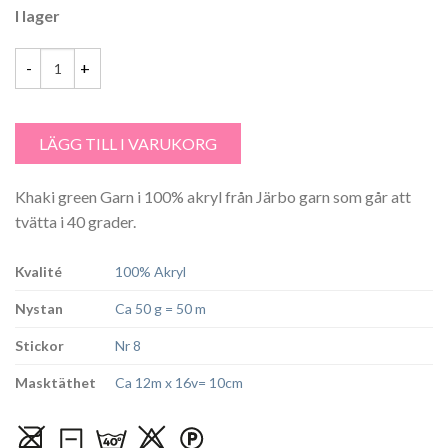
I lager
priset
priset
var:
är:
29.00 kr.
25.00 kr.
Molly Khaki green - 44 mängd
LÄGG TILL I VARUKORG
Khaki green Garn i 100% akryl från Järbo garn som går att
tvätta i 40 grader.
Kvalité
100% Akryl
Nystan
Ca 50 g = 50 m
Stickor
Nr 8
Masktäthet
Ca 12m x 16v= 10cm