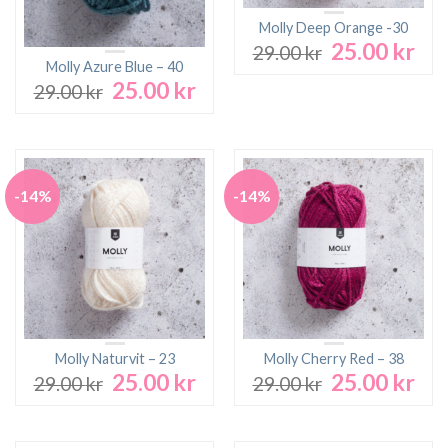
Molly Deep Orange -30
25.00
kr
Det
Det
29.00
kr
ursprungliga
nuv
Molly Azure Blue – 40
25.00
kr
priset
pri
Det
Det
29.00
kr
var:
är:
ursprungliga
nuvarande
29.00 kr.
25.0
priset
priset
var:
är:
29.00 kr.
25.00 kr.
-14%
-14%
Molly Naturvit – 23
Molly Cherry Red – 38
25.00
kr
25.00
kr
Det
Det
Det
Det
29.00
kr
29.00
kr
ursprungliga
nuvarande
ursprungliga
nuv
priset
priset
priset
pri
var:
är:
var:
är: