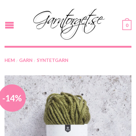
0
HEM
GARN
SYNTETGARN
/
/
-14%