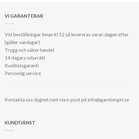
var:
är:
29.00 kr.
25.00 kr.
VI GARANTERAR
Vid beställningar innan kl 12 så levereras varan dagen efter
(gäller vardagar)
Trygg och säker handel
14 dagars returrätt
Kvalitetsgaranti
Personlig service
Kontakta oss dygnet runt via e-post på info@garntorget.se
KUNDTJÄNST