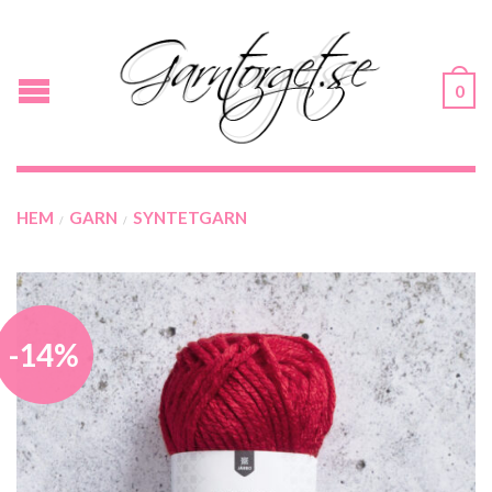
0
HEM
GARN
SYNTETGARN
/
/
-14%