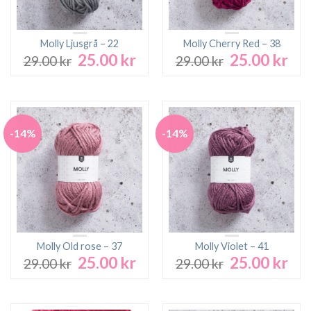
Molly Ljusgrå – 22
Molly Cherry Red – 38
25.00
kr
25.00
kr
Det
Det
Det
Det
29.00
kr
29.00
kr
ursprungliga
nuvarande
ursprungliga
nuv
priset
priset
priset
pri
var:
är:
var:
är:
29.00 kr.
25.00 kr.
29.00 kr.
25.0
-14%
-14%
Molly Old rose – 37
Molly Violet – 41
25.00
kr
25.00
kr
Det
Det
Det
Det
29.00
kr
29.00
kr
ursprungliga
nuvarande
ursprungliga
nuv
priset
priset
priset
pri
var:
är:
var:
är: