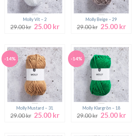
Molly Vit – 2
Molly Beige – 29
25.00
kr
25.00
kr
Det
Det
Det
Det
29.00
kr
29.00
kr
ursprungliga
nuvarande
ursprungliga
nuv
priset
priset
priset
pri
var:
är:
var:
är:
29.00 kr.
25.00 kr.
29.00 kr.
25.0
-14%
-14%
Molly Mustard – 31
Molly Klargrön – 18
25.00
kr
25.00
kr
Det
Det
Det
Det
29.00
kr
29.00
kr
ursprungliga
nuvarande
ursprungliga
nuv
priset
priset
priset
pri
var:
är:
var:
är: