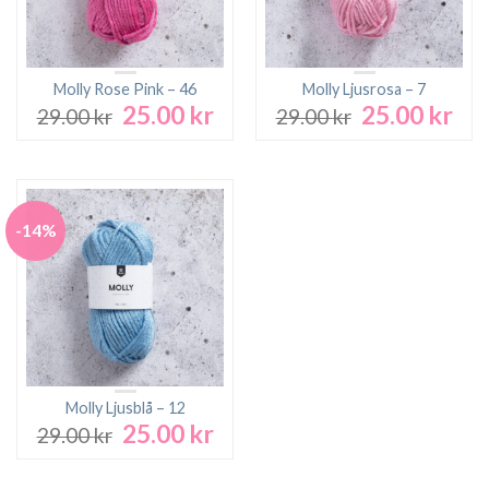
Molly Rose Pink – 46
Molly Ljusrosa – 7
25.00
kr
25.00
kr
Det
Det
Det
Det
29.00
kr
29.00
kr
ursprungliga
nuvarande
ursprungliga
nuv
priset
priset
priset
pri
var:
är:
var:
är:
29.00 kr.
25.00 kr.
29.00 kr.
25.0
-14%
Molly Ljusblå – 12
25.00
kr
Det
Det
29.00
kr
ursprungliga
nuvarande
priset
priset