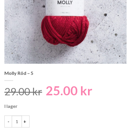
Molly Röd – 5
25.00
kr
Det
Det
29.00
kr
ursprungliga
nuvaran
I lager
priset
priset
var:
är:
29.00 kr.
25.00 kr.