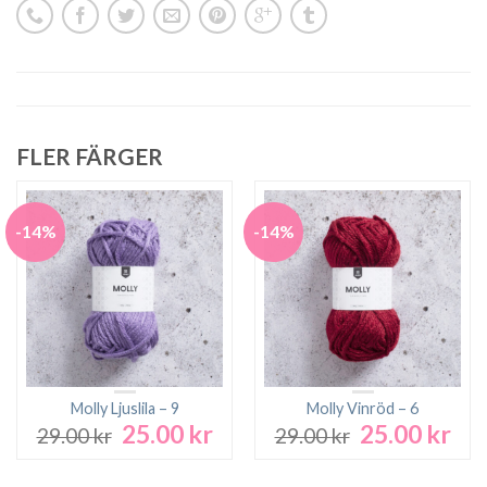
FLER FÄRGER
-14%
-14%
Molly Ljuslila – 9
Molly Vinröd – 6
25.00
kr
25.00
kr
Det
Det
Det
Det
29.00
kr
29.00
kr
ursprungliga
nuvarande
ursprungliga
nuv
priset
priset
priset
pri