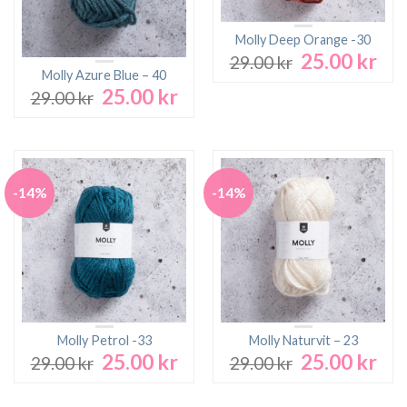
Molly Deep Orange -30
25.00
kr
Det
Det
29.00
kr
ursprungliga
nuv
Molly Azure Blue – 40
25.00
kr
priset
pri
Det
Det
29.00
kr
var:
är:
ursprungliga
nuvarande
29.00 kr.
25.0
priset
priset
var:
är:
29.00 kr.
25.00 kr.
-14%
-14%
Molly Petrol -33
Molly Naturvit – 23
25.00
kr
25.00
kr
Det
Det
Det
Det
29.00
kr
29.00
kr
ursprungliga
nuvarande
ursprungliga
nuv
priset
priset
priset
pri