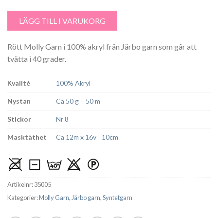
Molly Röd - 5 mängd
LÄGG TILL I VARUKORG
Rött Molly Garn i 100% akryl från Järbo garn som går att
tvätta i 40 grader.
Kvalité
100% Akryl
Nystan
Ca 50 g = 50 m
Stickor
Nr 8
Masktäthet
Ca 12m x 16v= 10cm
Artikelnr:
35005
Kategorier:
Molly Garn
,
Järbo garn
,
Syntetgarn