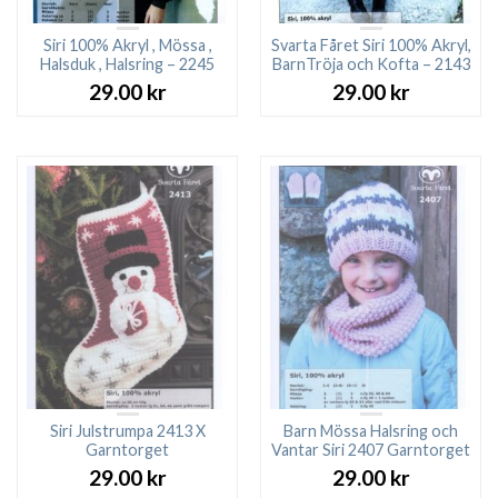
Siri 100% Akryl , Mössa ,
Svarta Fåret Siri 100% Akryl,
Halsduk , Halsring – 2245
BarnTröja och Kofta – 2143
29.00
kr
29.00
kr
Siri Julstrumpa 2413 X
Barn Mössa Halsring och
Garntorget
Vantar Siri 2407 Garntorget
29.00
kr
29.00
kr