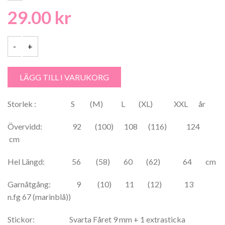
29.00
kr
Siri 100% Akryl , Gles,Damtröja - 2244 mängd
LÄGG TILL I VARUKORG
Storlek : S (M) L (XL) XXL år
Övervidd: 92 (100) 108 (116) 124
cm
Hel Längd: 56 (58) 60 (62) 64 cm
Garnåtgång: 9 (10) 11 (12) 13
n.fg 67 (marinblå))
Stickor: Svarta Fåret 9 mm + 1 extrasticka