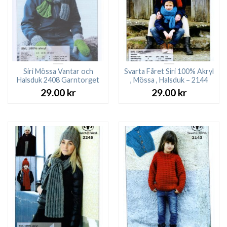
Siri Mössa Vantar och
Svarta Fåret Siri 100% Akryl
Halsduk 2408 Garntorget
, Mössa , Halsduk – 2144
29.00
kr
29.00
kr