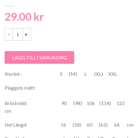
29.00
kr
Svarta Fåret Cecilia, Damtröja 53% Bomull, 33% Viskos, 14% lin - 231
LÄGG TILL I VARUKORG
Storlek : S (M) L (XL) XXL
Plaggets mått:
Bröstvidd: 90 (98) 106 (114) 122
cm
Hel Längd: 56 (58) 60 (62) 64 cm