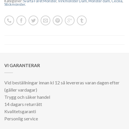
Kategorier:
Svarta Fåret Mönster
,
Virkmönster Dam
,
Mönster dam
,
Cecilia
,
Stickmönster.
VI GARANTERAR
Vid beställningar innan kl 12 så levereras varan dagen efter
(gäller vardagar)
Trygg och säker handel
14 dagars returrätt
Kvalitetsgaranti
Personlig service