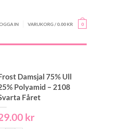
OGGA IN
VARUKORG
/
0.00
KR
0
Frost Damsjal 75% Ull
25% Polyamid – 2108
Svarta Fåret
29.00
kr