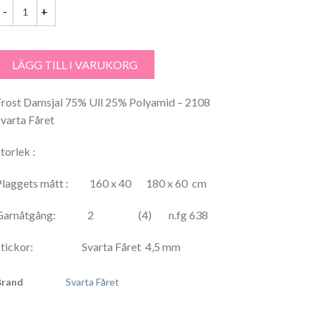
rost Damsjal 75% Ull 25% Polyamid - 2108 Svarta Fåret mängd
LÄGG TILL I VARUKORG
Frost Damsjal 75% Ull 25% Polyamid – 2108
Svarta Fåret
torlek :
Plaggets mått : 160 x 40 180 x 60 cm
Garnåtgång: 2 (4) n.fg 638
Stickor: Svarta Fåret 4,5 mm
Brand
Svarta Fåret