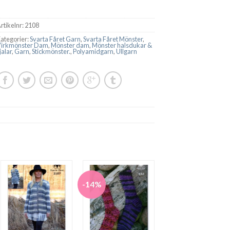
rtikelnr:
2108
ategorier:
Svarta Fåret Garn
,
Svarta Fåret Mönster
,
Virkmönster Dam
,
Mönster dam
,
Mönster halsdukar &
jalar
,
Garn
,
Stickmönster.
,
Polyamidgarn
,
Ullgarn
-14%