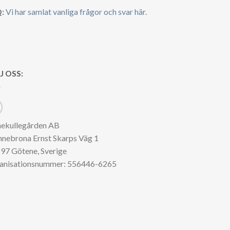
:
Vi har samlat vanliga frågor och svar här.
J OSS:
nekullegården AB
nnebrona Ernst Skarps Väg 1
97 Götene, Sverige
anisationsnummer: 556446-6265