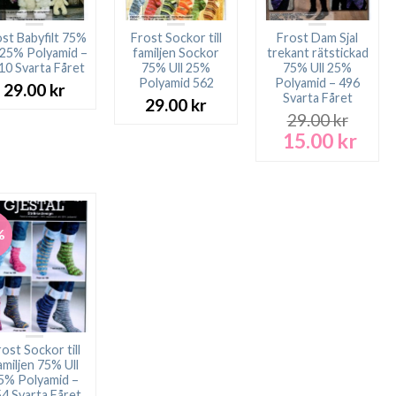
st Babyfilt 75%
Frost Sockor till
Frost Dam Sjal
 25% Polyamid –
familjen Sockor
trekant rätstickad
10 Svarta Fåret
75% Ull 25%
75% Ull 25%
Polyamid 562
Polyamid – 496
29.00
kr
Svarta Fåret
29.00
kr
29.00
kr
15.00
kr
Det
Det
ursprungliga
nuva
priset
prise
var:
är:
29.00 kr.
15.00
%
ost Sockor till
amiljen 75% Ull
5% Polyamid –
4 Svarta Fåret