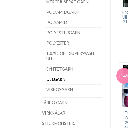
MERCERISERAT GARN
POLYAMIDGARN
Fro
Ull
21
POLYAMID
POLYESTERGARN
POLYESTER
100% SOFT SUPERWASH
ULL
SYNTETGARN
-14
ULLGARN
VISKOSGARN
JÄRBO GARN
VIRKNÅLAR
Fr
f
2
STICKMÖNSTER.
45