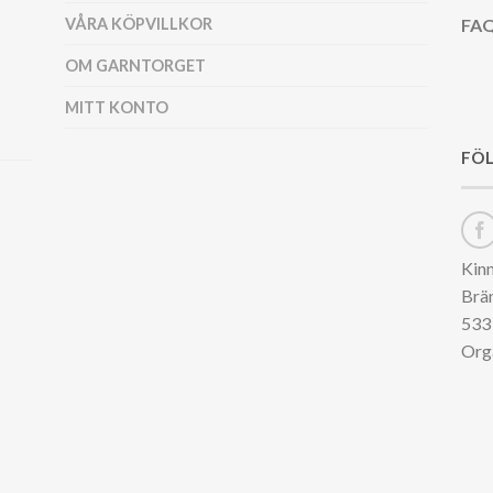
VÅRA KÖPVILLKOR
FAQ
OM GARNTORGET
MITT KONTO
FÖL
Kin
Brä
533 
Org