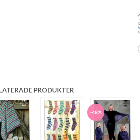
A
K
s
LATERADE PRODUKTER
-48%