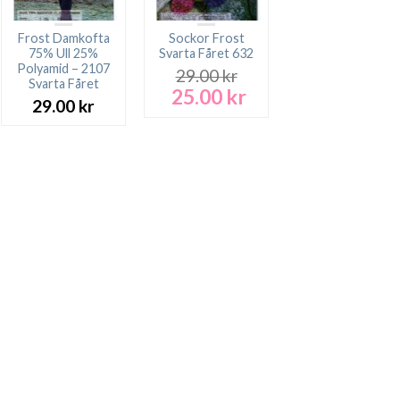
Frost Damkofta
Sockor Frost
75% Ull 25%
Svarta Fåret 632
Polyamid – 2107
29.00
kr
Svarta Fåret
25.00
kr
Det
Det
29.00
kr
ursprungliga
nuvarande
priset
priset
var:
är:
rande
29.00 kr.
25.00 kr.
t
 kr.