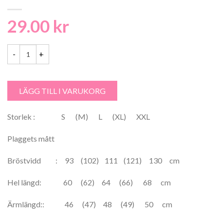
29.00
kr
Svarta Fåret Matilda 100% Merceriserad Bomull Damkofta - 1648 män
LÄGG TILL I VARUKORG
Storlek : S (M) L (XL) XXL
Plaggets mått
Bröstvidd : 93 (102) 111 (121) 130 cm
Hel längd: 60 (62) 64 (66) 68 cm
Ärmlängd:: 46 (47) 48 (49) 50 cm