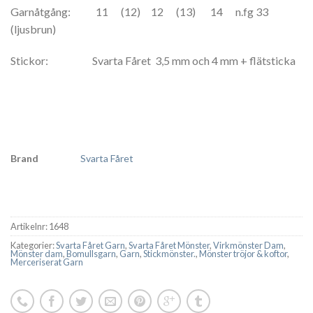
Garnåtgång: 11 (12) 12 (13) 14 n.fg 33
(ljusbrun)
Stickor: Svarta Fåret 3,5 mm och 4 mm + flätsticka
Brand
Svarta Fåret
Artikelnr:
1648
Kategorier:
Svarta Fåret Garn
,
Svarta Fåret Mönster
,
Virkmönster Dam
,
Mönster dam
,
Bomullsgarn
,
Garn
,
Stickmönster.
,
Mönster tröjor & koftor
,
Merceriserat Garn