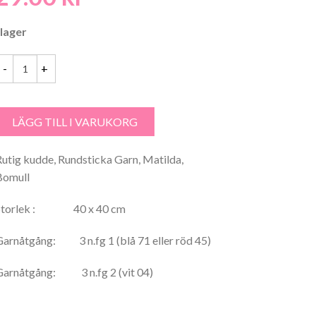
 lager
varta Fåret Matilda 100% Merceriserad Bomull Rutig Kudde - 2024 män
LÄGG TILL I VARUKORG
Rutig kudde, Rundsticka Garn, Matilda,
Bomull
Storlek : 40 x 40 cm
Garnåtgång: 3 n.fg 1 (blå 71 eller röd 45)
Garnåtgång: 3 n.fg 2 (vit 04)