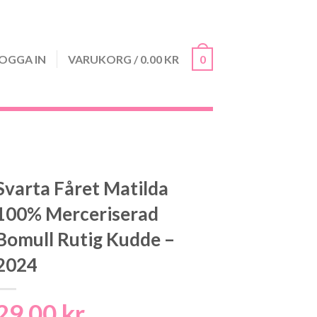
OGGA IN
VARUKORG
/
0.00
KR
0
Svarta Fåret Matilda
100% Merceriserad
Bomull Rutig Kudde –
2024
29.00
kr