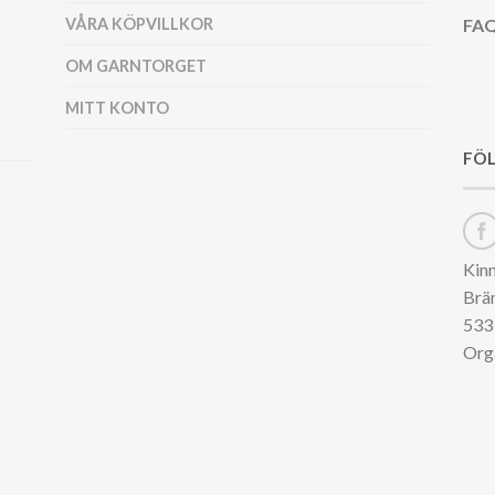
VÅRA KÖPVILLKOR
FAQ
OM GARNTORGET
MITT KONTO
FÖL
Kin
Brä
533 
Org