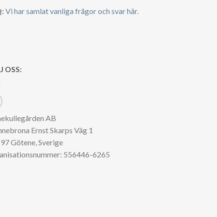
:
Vi har samlat vanliga frågor och svar här.
J OSS:
nekullegården AB
nnebrona Ernst Skarps Väg 1
97 Götene, Sverige
anisationsnummer: 556446-6265