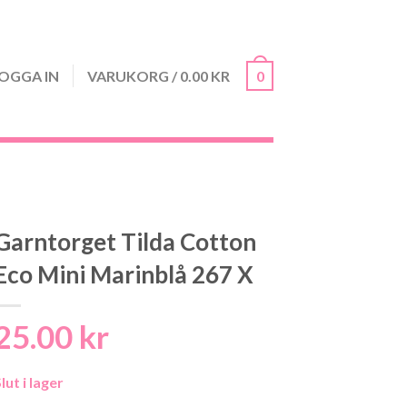
OGGA IN
VARUKORG
/
0.00
KR
0
Garntorget Tilda Cotton
Eco Mini Marinblå 267 X
25.00
kr
lut i lager