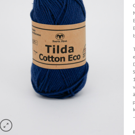
B
e
ä
–