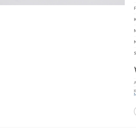
A
K
M