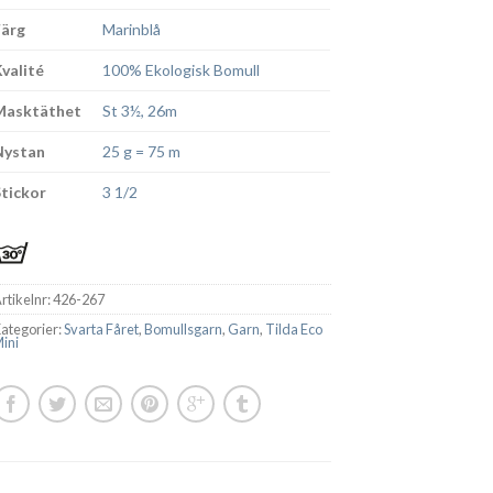
Färg
Marinblå
Kvalité
100% Ekologisk Bomull
Masktäthet
St 3½, 26m
Nystan
25 g = 75 m
Stickor
3 1/2
rtikelnr:
426-267
ategorier:
Svarta Fåret
,
Bomullsgarn
,
Garn
,
Tilda Eco
ini