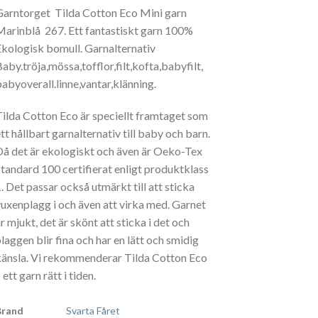
Garntorget Tilda Cotton Eco Mini garn
Marinblå 267. Ett fantastiskt garn 100%
Ekologisk bomull. Garnalternativ
aby.tröja,mössa,tofflor,filt,kofta,babyfilt,
babyoverall.linne,vantar,klänning.
Tilda Cotton Eco är speciellt framtaget som
tt hållbart garnalternativ till baby och barn.
Då det är ekologiskt och även är Oeko-Tex
Standard 100 certifierat enligt produktklass
1. Det passar också utmärkt till att sticka
vuxenplagg i och även att virka med. Garnet
r mjukt, det är skönt att sticka i det och
plaggen blir fina och har en lätt och smidig
känsla. Vi rekommenderar Tilda Cotton Eco
 ett garn rätt i tiden.
Brand
Svarta Fåret