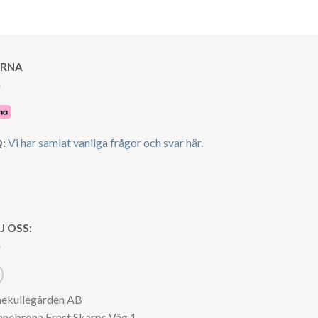
ARNA
:
Vi har samlat vanliga frågor och svar här.
J OSS:
nekullegården AB
nnebrona Ernst Skarps Väg 1