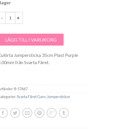
 lager
ulörta Jumpersticka 35cm Plast Purple 8.00mm - 57667 mängd
LÄGG TILL I VARUKORG
Kulörta Jumpersticka 35cm Plast Purple
8.00mm från Svarta Fåret.
rtikelnr:
8-57667
ategorier:
Svarta Fåret Garn
,
Jumperstickor