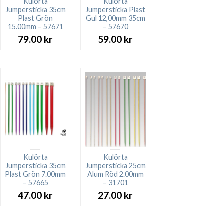
Kulörta
Kulörta
Jumpersticka 35cm
Jumpersticka Plast
Plast Grön
Gul 12,00mm 35cm
15.00mm – 57671
– 57670
79.00
kr
59.00
kr
Kulörta
Kulörta
Jumpersticka 35cm
Jumpersticka 25cm
Plast Grön 7.00mm
Alum Röd 2.00mm
– 57665
– 31701
47.00
kr
27.00
kr