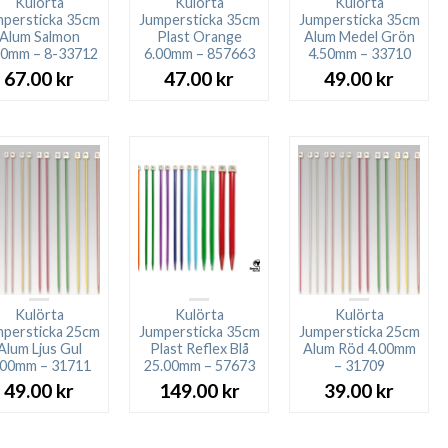
Kulörta
Kulörta
Kulörta
persticka 35cm
Jumpersticka 35cm
Jumpersticka 35cm
Alum Salmon
Plast Orange
Alum Medel Grön
50mm – 8-33712
6.00mm – 857663
4.50mm – 33710
67.00
kr
47.00
kr
49.00
kr
Kulörta
Kulörta
Kulörta
persticka 25cm
Jumpersticka 35cm
Jumpersticka 25cm
Alum Ljus Gul
Plast Reflex Blå
Alum Röd 4.00mm
.00mm – 31711
25.00mm – 57673
– 31709
49.00
kr
149.00
kr
39.00
kr