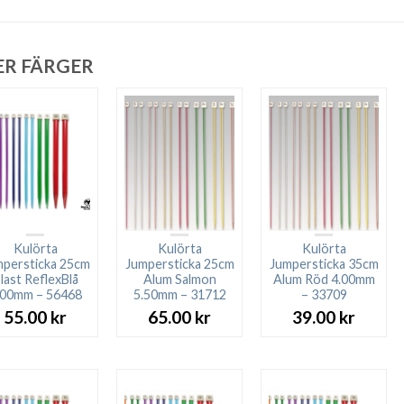
ER FÄRGER
Kulörta
Kulörta
Kulörta
persticka 25cm
Jumpersticka 25cm
Jumpersticka 35cm
last ReflexBlå
Alum Salmon
Alum Röd 4.00mm
,00mm – 56468
5.50mm – 31712
– 33709
55.00
kr
65.00
kr
39.00
kr