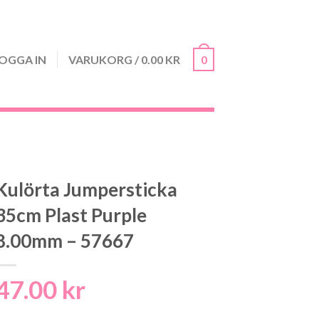
OGGA IN
VARUKORG
/
0.00
KR
0
Kulörta Jumpersticka
35cm Plast Purple
8.00mm – 57667
47.00
kr