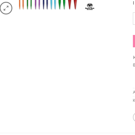
I
K
A
K