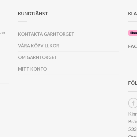
KUNDTJÄNST
KL
ran
KONTAKTA GARNTORGET
VÅRA KÖPVILLKOR
FAQ
OM GARNTORGET
MITT KONTO
FÖL
Kin
Brä
533 
Org