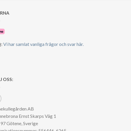
ARNA
:
Vi har samlat vanliga frågor och svar här.
J OSS:
nekullegården AB
nnebrona Ernst Skarps Väg 1
97 Götene, Sverige
anisationsnummer: 556446-6265