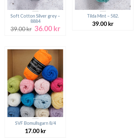
Soft Cotton Silver grey –
Tilda Mint – 582.
8884
39.00
kr
36.00
kr
Det
Det
39.00
kr
ursprungliga
nuvarande
priset
priset
var:
är:
39.00 kr.
36.00 kr.
SVF Bomullsgarn 8/4
17.00
kr