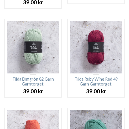
ursprungliga
nuv
39.00
kr
priset
pri
var:
är:
39.00 kr.
36.0
Tilda Dimgrön 82 Garn
Tilda Ruby Wine Red 49
Garntorget.
Garn Garntorget.
39.00
kr
39.00
kr