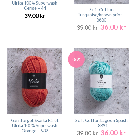
Ulrika 100% Superwash
Cerise – 44
Soft Cotton
Turquoise/brown print –
39.00
kr
8880
36.00
kr
Det
Det
39.00
kr
ursprungliga
nuv
priset
pri
var:
är:
39.00 kr.
36.0
-8%
Garntorget Svarta Fåret
Soft Cotton Lagoon Spash
Ulrika 100% Superwash
– 8891
Orange – 539
36.00
kr
Det
Det
39.00
kr