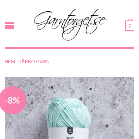
0
HEM
JÄRBO GARN
/
-8%