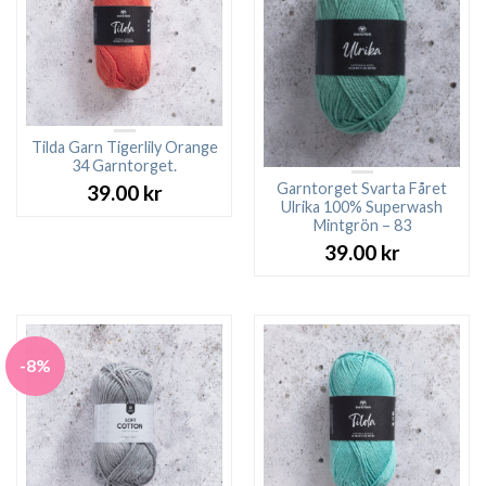
Tilda Garn Tigerlily Orange
34 Garntorget.
Garntorget Svarta Fåret
39.00
kr
Ulrika 100% Superwash
Mintgrön – 83
39.00
kr
-8%