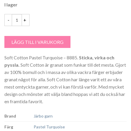
I lager
priset
priset
var:
är:
39.00 kr.
36.00 kr.
Soft Cotton Pastel Turquoise - 8885 mängd
LÄGG TILL I VARUKORG
Soft Cotton Pastel Turquoise – 8885.
Sticka, virka och
pyssla.
Soft Cotton är granat som funkar till det mesta. Gjort
av 100% bomull och i massa av olika vackra färger erbjuder
granat något för alla. Soft Cotton har länge varit ett av våra
mest omtyckta garner, och vi kan förstå varför. Med mycket
design och mönster att välja bland hoppas vi att du också har
en framtida favorit.
Brand
Järbo garn
Färg
Pastel Turquoise