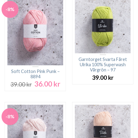
-8%
Garntorget Svarta Fåret
Ulrika 100% Superwash
Vårgrön – 97
Soft Cotton Pink Punk –
8894
39.00
kr
36.00
kr
Det
Det
39.00
kr
ursprungliga
nuvarande
priset
priset
var:
är:
39.00 kr.
36.00 kr.
-8%