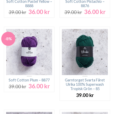
Soft Cotton Pastel Yellow –
Soft Cotton Pistachio –
8888
8876
36.00
kr
36.00
kr
Det
Det
Det
Det
39.00
kr
39.00
kr
ursprungliga
nuvarande
ursprungliga
nuv
priset
priset
priset
pri
var:
är:
var:
är:
39.00 kr.
36.00 kr.
39.00 kr.
36.0
-8%
Soft Cotton Plum – 8877
Garntorget Svarta Fåret
Ulrika 100% Superwash
36.00
kr
Det
Det
39.00
kr
Tropisk Grön – 85
ursprungliga
nuvarande
39.00
kr
priset
priset
var:
är:
39.00 kr.
36.00 kr.