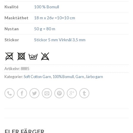
Kvalité
100 % Bomull
Masktäthet
18 m x 26v =10×10 cm
Nystan
50 g = 80 m
Stickor
Stickor 5 mm Virknål 3,5 mm
Artikelnr:
8885
Kategorier:
Soft Cotton Garn
,
100% Bomull
,
Garn
,
Järbo garn
FLER FÄRGER