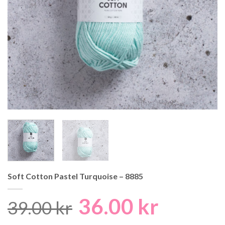
Soft Cotton Pastel Turquoise – 8885
36.00
kr
Det
Det
39.00
kr
ursprungliga
nuvaran