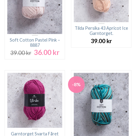
Tilda Persika 43 Apricot Ice
Garntorget.
Soft Cotton Pastel Pink –
39.00
kr
8887
36.00
kr
Det
Det
39.00
kr
ursprungliga
nuvarande
priset
priset
var:
är:
39.00 kr.
36.00 kr.
-8%
Garntorget Svarta Fåret