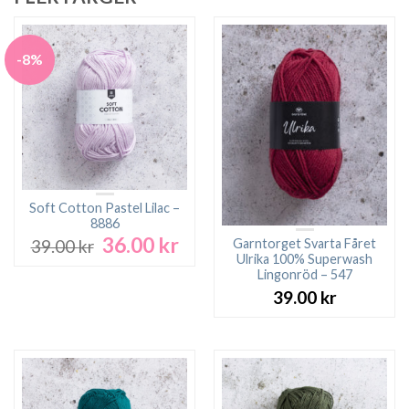
-8%
Soft Cotton Pastel Lilac –
8886
36.00
kr
Det
Det
Garntorget Svarta Fåret
39.00
kr
ursprungliga
nuvarande
Ulrika 100% Superwash
Lingonröd – 547
priset
priset
var:
är:
39.00
kr
39.00 kr.
36.00 kr.