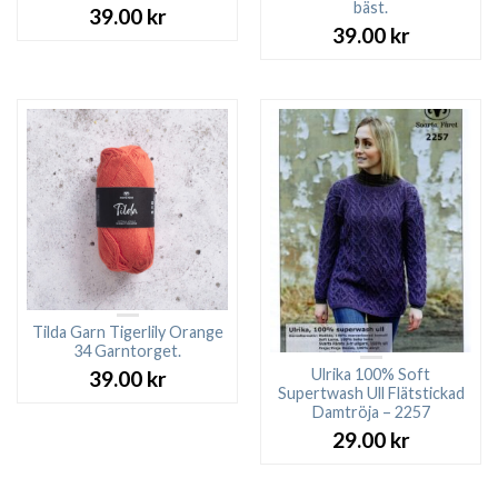
bäst.
39.00
kr
39.00
kr
Tilda Garn Tigerlily Orange
34 Garntorget.
Ulrika 100% Soft
39.00
kr
Supertwash Ull Flätstickad
Damtröja – 2257
29.00
kr