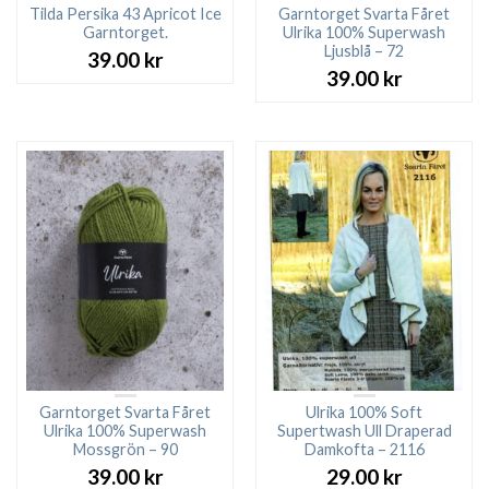
Tilda Persika 43 Apricot Ice
Garntorget Svarta Fåret
Garntorget.
Ulrika 100% Superwash
Ljusblå – 72
39.00
kr
39.00
kr
Garntorget Svarta Fåret
Ulrika 100% Soft
Ulrika 100% Superwash
Supertwash Ull Draperad
Mossgrön – 90
Damkofta – 2116
39.00
kr
29.00
kr