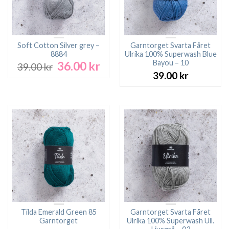
Soft Cotton Silver grey –
Garntorget Svarta Fåret
8884
Ulrika 100% Superwash Blue
Bayou – 10
36.00
kr
Det
Det
39.00
kr
ursprungliga
nuvarande
39.00
kr
priset
priset
var:
är:
39.00 kr.
36.00 kr.
Tilda Emerald Green 85
Garntorget Svarta Fåret
Garntorget
Ulrika 100% Superwash Ull.