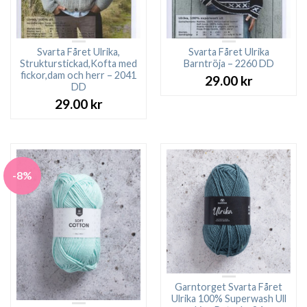
Svarta Fåret Ulrika,
Svarta Fåret Ulrika
Strukturstickad,Kofta med
Barntröja – 2260 DD
fickor,dam och herr – 2041
29.00
kr
DD
29.00
kr
-8%
Garntorget Svarta Fåret
Ulrika 100% Superwash Ull