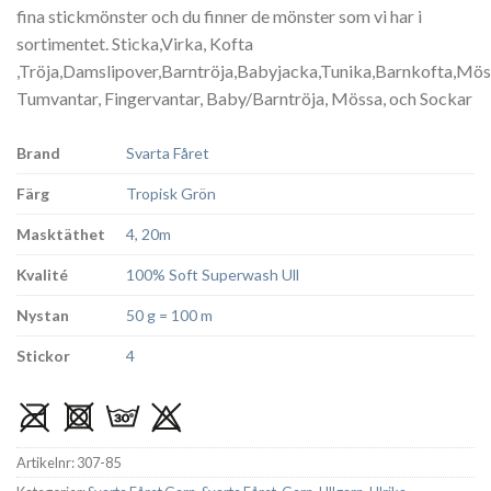
fina stickmönster och du finner de mönster som vi har i
sortimentet. Sticka,Virka, Kofta
,Tröja,Damslipover,Barntröja,Babyjacka,Tunika,Barnkofta,Mös
Tumvantar, Fingervantar, Baby/Barntröja, Mössa, och Sockar
Brand
Svarta Fåret
Färg
Tropisk Grön
Masktäthet
4, 20m
Kvalité
100% Soft Superwash Ull
Nystan
50 g = 100 m
Stickor
4
Artikelnr:
307-85