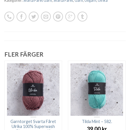
Kategorier:
Svarta Fåret Garn
,
Svarta Fåret
,
Garn
,
Ullgarn
,
Ulrika
FLER FÄRGER
Garntorget Svarta Fåret
Tilda Mint – 582.
Ulrika 100% Superwash
39.00
kr