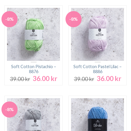
-8%
-8%
Soft Cotton Pistachio –
Soft Cotton Pastel Lilac –
8876
8886
36.00
kr
36.00
kr
Det
Det
Det
Det
39.00
kr
39.00
kr
ursprungliga
nuvarande
ursprungliga
nuv
priset
priset
priset
pri
var:
är:
var:
är:
39.00 kr.
36.00 kr.
39.00 kr.
36.0
-8%