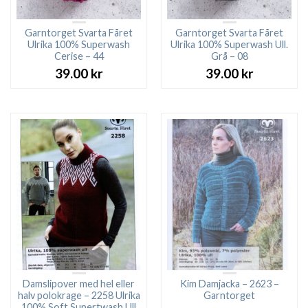
Garntorget Svarta Fåret
Garntorget Svarta Fåret
Ulrika 100% Superwash
Ulrika 100% Superwash Ull.
Cerise – 44
Grå – 08
39.00
kr
39.00
kr
Damslipover med hel eller
Kim Damjacka – 2623 –
halv polokrage – 2258 Ulrika
Garntorget
100% Soft Supertwash Ull