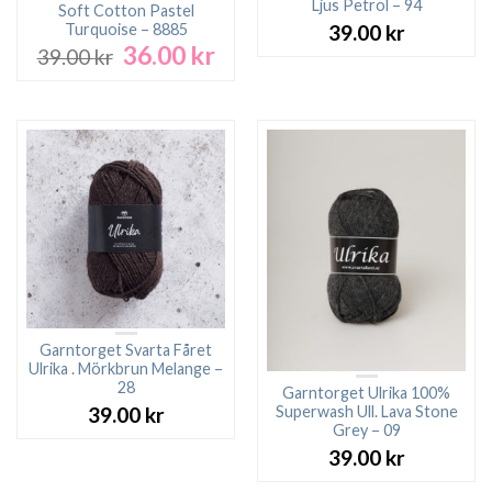
Ljus Petrol – 94
Soft Cotton Pastel
Turquoise – 8885
39.00
kr
36.00
kr
Det
Det
39.00
kr
ursprungliga
nuvarande
priset
priset
var:
är:
39.00 kr.
36.00 kr.
Garntorget Svarta Fåret
Ulrika . Mörkbrun Melange –
28
Garntorget Ulrika 100%
Superwash Ull. Lava Stone
39.00
kr
Grey – 09
39.00
kr