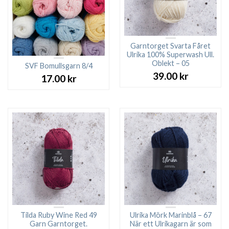
Garntorget Svarta Fåret
Ulrika 100% Superwash Ull.
Oblekt – 05
SVF Bomullsgarn 8/4
39.00
kr
17.00
kr
Tilda Ruby Wine Red 49
Ulrika Mörk Marinblå – 67
Garn Garntorget.
När ett Ulrikagarn är som