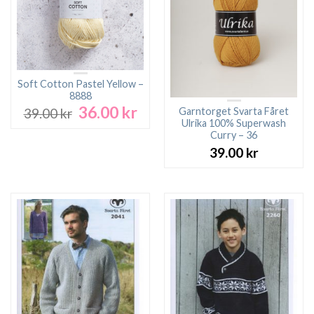
Soft Cotton Pastel Yellow –
8888
36.00
kr
Det
Det
Garntorget Svarta Fåret
39.00
kr
ursprungliga
nuvarande
Ulrika 100% Superwash
Curry – 36
priset
priset
var:
är:
39.00
kr
39.00 kr.
36.00 kr.