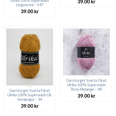
Ulrika 100% Superwash
39.00
kr
Lingonröd – 547
39.00
kr
Garntorget Svarta Fåret
Ulrika 100% Superwash
Rosa Melange – 40
Garntorget Svarta Fåret
Ulrika 100% Superwash Ull.
39.00
kr
Senapsgul – 34
39.00
kr