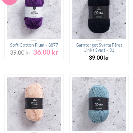
Soft Cotton Plum – 8877
Garntorget Svarta Fåret
Ulrika Svart – 01
36.00
kr
Det
Det
39.00
kr
ursprungliga
nuvarande
39.00
kr
priset
priset
var:
är:
39.00 kr.
36.00 kr.