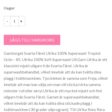
I lager
Garntorget Svarta Fåret Ulrika 100% Superwash Tropisk Grön - 85 m
LÄGG TILL I VARUKORG
Garntorget Svarta Fåret Ulrika 100% Superwash Tropisk
Grön – 85. Ulrika 100% Soft Superwash Ull.Garn Ulrika är ett
klassiskt mjukt ullgarn från Svarta Fåret. Ulrika är
superwashbehandlat, vilket innebär att du kan tvätta dina
plagg i tvättmaskinen. Tjockleken är samma som Freja, vilket
innebär att man kan välja om man vill sticka/virka samma
mönster i ull eller akryl.Ulrika är ett mycket mjukt och fint
ullgarn från Svarta Fåret. Garnet är superwashbehandlat,
vilket innebär att du kan tvätta dina stickade plagg i
tvättmaskinen (30 grader ullprogram). Till Ulrika finns flera