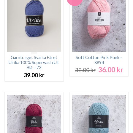
Garntorget Svarta Fåret
Soft Cotton Pink Punk –
Ulrika 100% Superwash Ull.
8894
Blå – 73
36.00
kr
Det
Det
39.00
kr
ursprungliga
nuv
39.00
kr
priset
pri
var:
är:
39.00 kr.
36.0