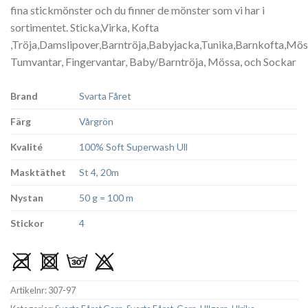
fina stickmönster och du finner de mönster som vi har i
sortimentet. Sticka,Virka, Kofta
,Tröja,Damslipover,Barntröja,Babyjacka,Tunika,Barnkofta,Mös
Tumvantar, Fingervantar, Baby/Barntröja, Mössa, och Sockar
Brand
Svarta Fåret
Färg
Vårgrön
Kvalité
100% Soft Superwash Ull
Masktäthet
St 4, 20m
Nystan
50 g = 100 m
Stickor
4
Artikelnr:
307-97