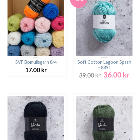
SVF Bomullsgarn 8/4
Soft Cotton Lagoon Spash
– 8891
17.00
kr
36.00
kr
Det
Det
39.00
kr
ursprungliga
nuv
priset
pri
var:
är:
39.00 kr.
36.0