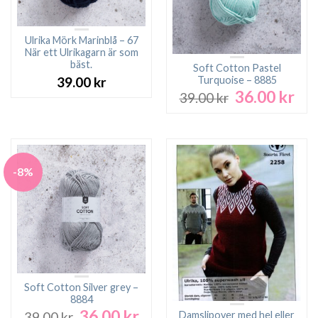
Ulrika Mörk Marinblå – 67
När ett Ulrikagarn är som
bäst.
Soft Cotton Pastel
Turquoise – 8885
39.00
kr
36.00
kr
Det
Det
39.00
kr
ursprungliga
nuv
priset
pri
var:
är:
39.00 kr.
36.0
-8%
Soft Cotton Silver grey –
8884
36.00
kr
Det
Det
Damslipover med hel eller
39.00
kr