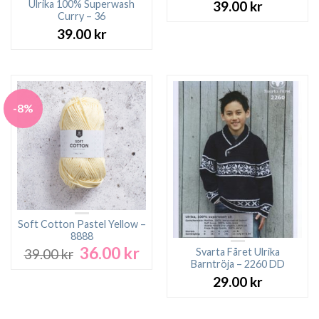
Ulrika 100% Superwash
39.00
kr
Curry – 36
39.00
kr
-8%
Soft Cotton Pastel Yellow –
8888
36.00
kr
Det
Det
Svarta Fåret Ulrika
39.00
kr
ursprungliga
nuvarande
Barntröja – 2260 DD
priset
priset
29.00
kr
var:
är:
39.00 kr.
36.00 kr.