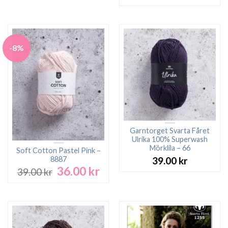
ursprungliga
nuv
priset
pri
var:
är:
39.00 kr.
36.0
-8%
Garntorget Svarta Fåret
Ulrika 100% Superwash
Mörklila – 66
Soft Cotton Pastel Pink –
8887
39.00
kr
36.00
kr
Det
Det
39.00
kr
ursprungliga
nuvarande
priset
priset
var:
är:
39.00 kr.
36.00 kr.