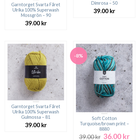
Dimrosa – 50
Garntorget Svarta Fåret
Ulrika 100% Superwash
39.00
kr
Mossgrön – 90
39.00
kr
-8%
Garntorget Svarta Fåret
Ulrika 100% Superwash
Gulmossa – 81
Soft Cotton
Turquoise/brown print –
39.00
kr
8880
36.00
kr
Det
Det
39.00
kr