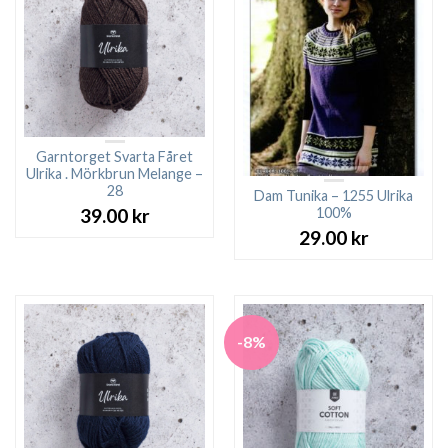
Garntorget Svarta Fåret
Ulrika . Mörkbrun Melange –
28
Dam Tunika – 1255 Ulrika
100%
39.00
kr
29.00
kr
-8%