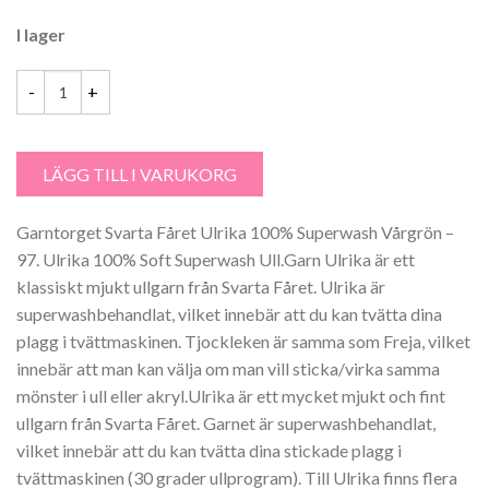
I lager
Garntorget Svarta Fåret Ulrika 100% Superwash Vårgrön - 97 mängd
LÄGG TILL I VARUKORG
Garntorget Svarta Fåret Ulrika 100% Superwash Vårgrön –
97. Ulrika 100% Soft Superwash Ull.Garn Ulrika är ett
klassiskt mjukt ullgarn från Svarta Fåret. Ulrika är
superwashbehandlat, vilket innebär att du kan tvätta dina
plagg i tvättmaskinen. Tjockleken är samma som Freja, vilket
innebär att man kan välja om man vill sticka/virka samma
mönster i ull eller akryl.Ulrika är ett mycket mjukt och fint
ullgarn från Svarta Fåret. Garnet är superwashbehandlat,
vilket innebär att du kan tvätta dina stickade plagg i
tvättmaskinen (30 grader ullprogram). Till Ulrika finns flera