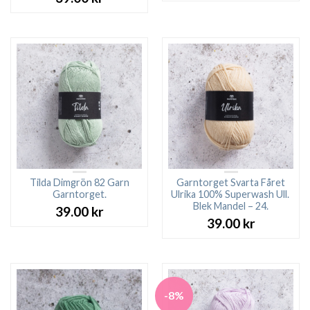
Tilda Dimgrön 82 Garn
Garntorget Svarta Fåret
Garntorget.
Ulrika 100% Superwash Ull.
Blek Mandel – 24.
39.00
kr
39.00
kr
-8%