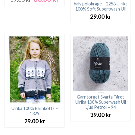
ursprungliga
nuvarande
halv polokrage – 2258 Ulrika
100% Soft Supertwash Ull
priset
priset
var:
är:
29.00
kr
39.00 kr.
36.00 kr.
Garntorget Svarta Fåret
Ulrika 100% Superwash Ull
Ljus Petrol – 94
Ulrika 100% Barnkofta –
1329
39.00
kr
29.00
kr