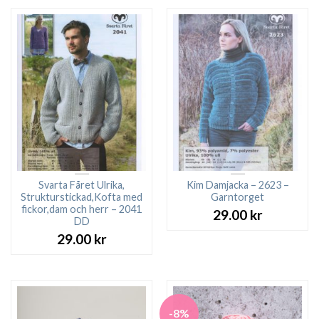
Svarta Fåret Ulrika,
Kim Damjacka – 2623 –
Strukturstickad,Kofta med
Garntorget
fickor,dam och herr – 2041
29.00
kr
DD
29.00
kr
-8%