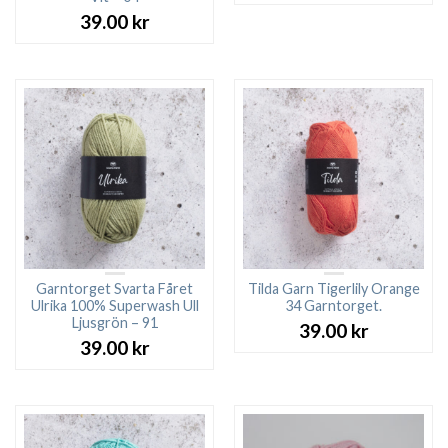
39.00
kr
Garntorget Svarta Fåret
Tilda Garn Tigerlily Orange
Ulrika 100% Superwash Ull
34 Garntorget.
Ljusgrön – 91
39.00
kr
39.00
kr