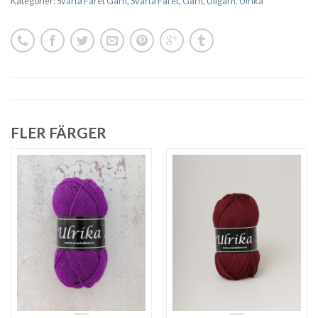
Kategorier:
Svarta Fåret Garn
,
Svarta Fåret
,
Garn
,
Ullgarn
,
Ulrika
FLER FÄRGER