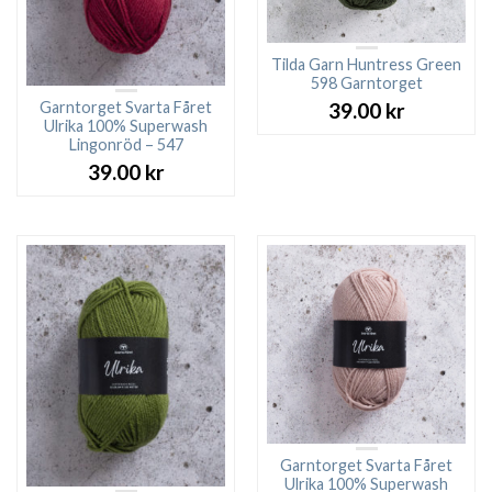
Tilda Garn Huntress Green
598 Garntorget
Garntorget Svarta Fåret
39.00
kr
Ulrika 100% Superwash
Lingonröd – 547
39.00
kr
Garntorget Svarta Fåret
Ulrika 100% Superwash