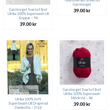
Tilda Emerald Green 85
Garntorget
Garntorget Svarta Fåret
39.00
kr
Ulrika 100% Superwash Ull
Koppar – 96
39.00
kr
Garntorget Svarta Fåret
Ulrika 100% Superwash
Mörkröd – 46
Ulrika 100% Soft
Supertwash Ull Draperad
39.00
kr
Damkofta – 2116