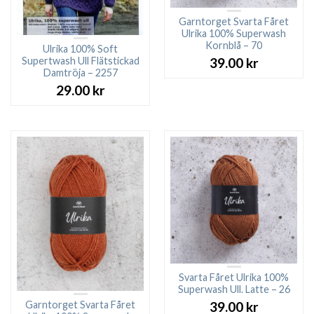
Garntorget Svarta Fåret
Ulrika 100% Superwash
Kornblå – 70
Ulrika 100% Soft
Supertwash Ull Flätstickad
39.00
kr
Damtröja – 2257
29.00
kr
Svarta Fåret Ulrika 100%
Superwash Ull. Latte – 26
Garntorget Svarta Fåret
39.00
kr