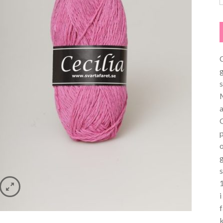
C
s
p
f