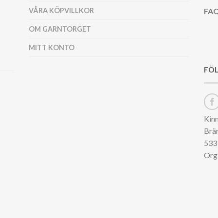
VÅRA KÖPVILLKOR
FAQ
OM GARNTORGET
MITT KONTO
FÖL
Kin
Brä
533 
Org