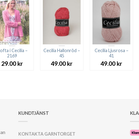
ofta i Cecilia –
Cecilia Hallonröd –
Cecilia Ljusrosa –
2169
45
41
29.00
kr
49.00
kr
49.00
kr
KUNDTJÄNST
KL
ran
KONTAKTA GARNTORGET