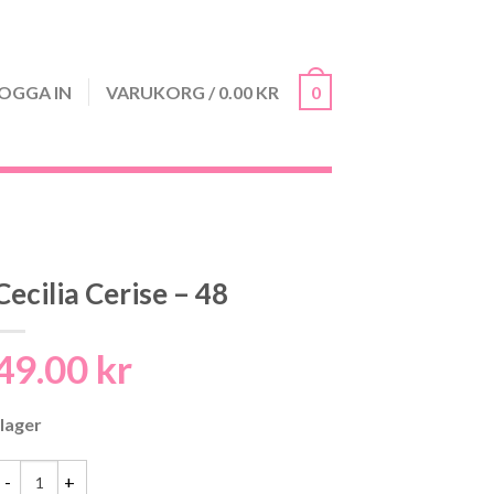
OGGA IN
VARUKORG
/
0.00
KR
0
Cecilia Cerise – 48
49.00
kr
 lager