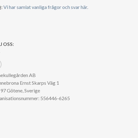
:
Vi har samlat vanliga frågor och svar här.
J OSS:
nekullegården AB
nnebrona Ernst Skarps Väg 1
97 Götene, Sverige
anisationsnummer: 556446-6265