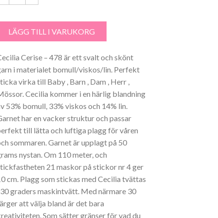
ecilia Cerise - 48 mängd
LÄGG TILL I VARUKORG
Cecilia Cerise – 478 är ett svalt och skönt
garn i materialet bomull/viskos/lin. Perfekt
ticka virka till Baby , Barn , Dam , Herr ,
Mössor. Cecilia kommer i en härlig blandning
av 53% bomull, 33% viskos och 14% lin.
Garnet har en vacker struktur och passar
erfekt till lätta och luftiga plagg för våren
och sommaren. Garnet är upplagt på 50
grams nystan. Om 110 meter, och
stickfastheten 21 maskor på stickor nr 4 ger
10 cm. Plagg som stickas med Cecilia tvättas
i 30 graders maskintvätt. Med närmare 30
ärger att välja bland är det bara
kreativiteten. Som sätter gränser för vad du