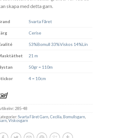
kan skapa med detta garn.
Brand
Svarta Fåret
Färg
Cerise
Kvalité
53%Bomull 33%Viskos 14%Lin
Masktäthet
21 m
Nystan
50gr = 110m
Stickor
4 = 10cm
rtikelnr:
285-48
ategorier:
Svarta Fåret Garn
,
Cecilia
,
Bomullsgarn
,
Garn
,
Viskosgarn