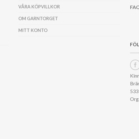
VÅRA KÖPVILLKOR
FAQ
OM GARNTORGET
MITT KONTO
FÖL
Kin
Brä
533 
Org