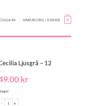
OGGA IN
VARUKORG
/
0.00
KR
0
Cecilia Ljusgrå – 12
49.00
kr
 lager