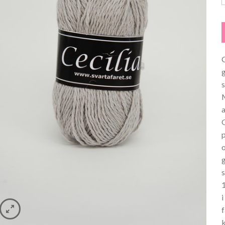
C
C
s
p
f