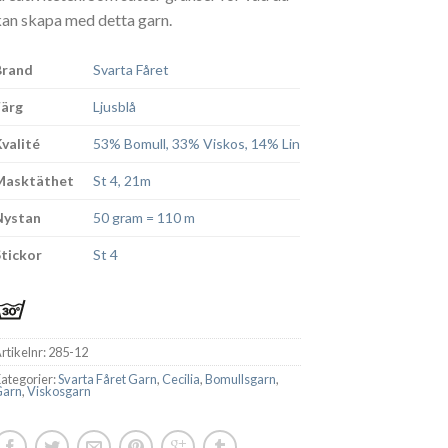
kan skapa med detta garn.
Brand
Svarta Fåret
Färg
Ljusblå
Kvalité
53% Bomull, 33% Viskos, 14% Lin
Masktäthet
St 4, 21m
Nystan
50 gram = 110 m
Stickor
St 4
rtikelnr:
285-12
ategorier:
Svarta Fåret Garn
,
Cecilia
,
Bomullsgarn
,
Garn
,
Viskosgarn