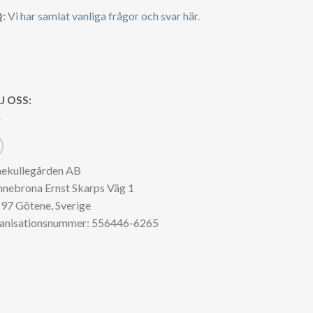
:
Vi har samlat vanliga frågor och svar här.
J OSS:
nekullegården AB
nnebrona Ernst Skarps Väg 1
97 Götene, Sverige
anisationsnummer: 556446-6265