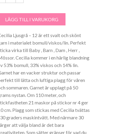
ecilia Ljusgrå - 12 mängd
LÄGG TILL I VARUKORG
ecilia Ljusgrå – 12 är ett svalt och skönt
garn i materialet bomull/viskos/lin. Perfekt
ticka virka till Baby , Barn , Dam , Herr ,
Mössor. Cecilia kommer i en härlig blandning
av 53% bomull, 33% viskos och 14% lin.
Garnet har en vacker struktur och passar
erfekt till lätta och luftiga plagg för våren
och sommaren. Garnet är upplagt på 50
grams nystan. Om 110 meter, och
stickfastheten 21 maskor på stickor nr 4 ger
10 cm. Plagg som stickas med Cecilia tvättas
i 30 graders maskintvätt. Med närmare 30
ärger att välja bland är det bara
kreativiteten. Som sätter gränser för vad du