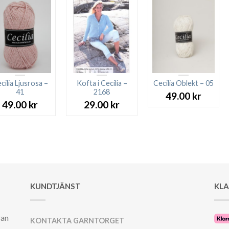
cilia Ljusrosa –
Kofta i Cecilia –
Cecilia Oblekt – 05
41
2168
49.00
kr
49.00
kr
29.00
kr
KUNDTJÄNST
KL
ran
KONTAKTA GARNTORGET