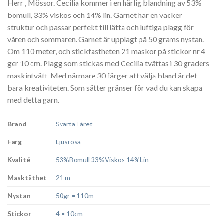
Herr , Mössor. Cecilia kommer i en härlig blandning av 53%
bomull, 33% viskos och 14% lin. Garnet har en vacker
struktur och passar perfekt till lätta och luftiga plagg för
våren och sommaren. Garnet är upplagt på 50 grams nystan.
Om 110 meter, och stickfastheten 21 maskor på stickor nr 4
ger 10 cm. Plagg som stickas med Cecilia tvättas i 30 graders
maskintvätt. Med närmare 30 färger att välja bland är det
bara kreativiteten. Som sätter gränser för vad du kan skapa
med detta garn.
Brand
Svarta Fåret
Färg
Ljusrosa
Kvalité
53%Bomull 33%Viskos 14%Lin
Masktäthet
21 m
Nystan
50gr = 110m
Stickor
4 = 10cm