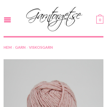
0
HEM
GARN
VISKOSGARN
/
/