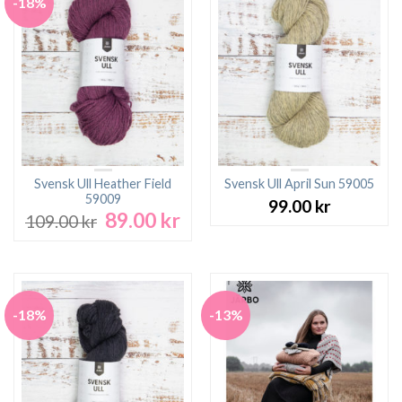
-18%
Svensk Ull Heather Field
Svensk Ull April Sun 59005
59009
99.00
kr
89.00
kr
Det
Det
109.00
kr
ursprungliga
nuvarande
priset
priset
var:
är:
109.00 kr.
89.00 kr.
-18%
-13%