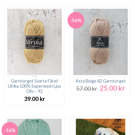
-56%
Garntorget Svarta Fåret
Asta Beige 82 Garntorget
Ulrika 100% Superwash Ljus
25.00
kr
Det
Det
57.00
kr
Oliv – 92
ursprungliga
nuv
39.00
kr
priset
pri
var:
är:
57.00 kr.
25.0
-56%