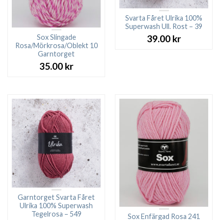
Svarta Fåret Ulrika 100%
Superwash Ull. Rost – 39
Sox Slingade
39.00
kr
Rosa/Mörkrosa/Oblekt 10
Garntorget
35.00
kr
Garntorget Svarta Fåret
Ulrika 100% Superwash
Tegelrosa – 549
Sox Enfärgad Rosa 241