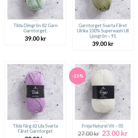
Tilda Dimgrön 82 Garn
Garntorget Svarta Fåret
Garntorget.
Ulrika 100% Superwash Ull
Ljusgrön – 91
39.00
kr
39.00
kr
-15%
Tilda färg 62 Lila Svarta
Freja Naturel Vit – 05
Fåret Garntorget
23.00
kr
Det
Det
27.00
kr