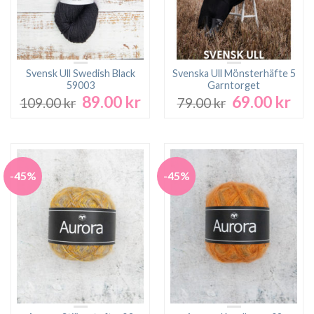
Svensk Ull Swedish Black
Svenska Ull Mönsterhäfte 5
59003
Garntorget
89.00
kr
69.00
kr
Det
Det
Det
Det
109.00
kr
79.00
kr
ursprungliga
nuvarande
ursprungliga
nuv
priset
priset
priset
pri
var:
är:
var:
är:
109.00 kr.
89.00 kr.
79.00 kr.
69.0
-45%
-45%