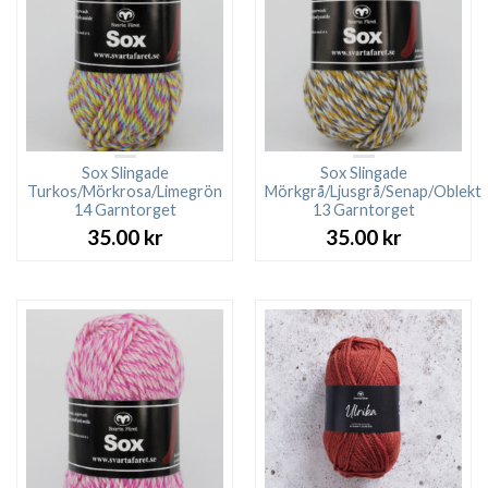
Sox Slingade
Sox Slingade
Turkos/Mörkrosa/Limegrön
Mörkgrå/Ljusgrå/Senap/Oblekt
14 Garntorget
13 Garntorget
35.00
kr
35.00
kr