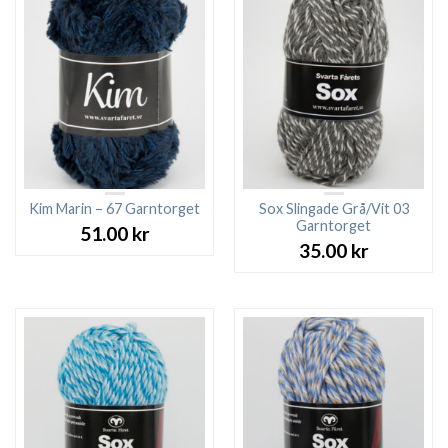
Kim Marin – 67 Garntorget
Sox Slingade Grå/Vit 03
Garntorget
51.00
kr
35.00
kr