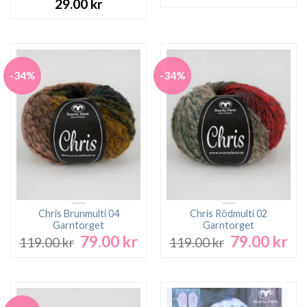
29.00
kr
-34%
-34%
Chris Brunmulti 04
Chris Rödmulti 02
Garntorget
Garntorget
79.00
kr
79.00
kr
Det
Det
Det
De
119.00
kr
119.00
kr
ursprungliga
nuvarande
ursprungliga
nu
priset
priset
priset
pri
var:
är:
var:
är:
119.00 kr.
79.00 kr.
119.00 kr.
79.