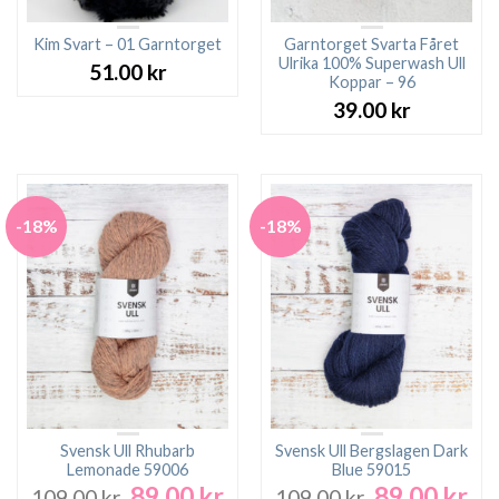
Kim Svart – 01 Garntorget
Garntorget Svarta Fåret
Ulrika 100% Superwash Ull
51.00
kr
Koppar – 96
39.00
kr
-18%
-18%
Svensk Ull Rhubarb
Svensk Ull Bergslagen Dark
Lemonade 59006
Blue 59015
89.00
kr
89.00
kr
Det
Det
Det
De
109.00
kr
109.00
kr