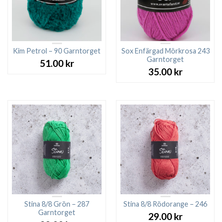
Kim Petrol – 90 Garntorget
Sox Enfärgad Mörkrosa 243
Garntorget
51.00
kr
35.00
kr
Stina 8/8 Grön – 287
Stina 8/8 Rödorange – 246
Garntorget
29.00
kr