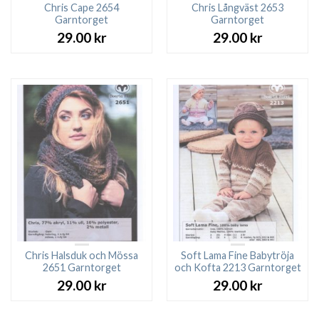
Chris Cape 2654
Chris Långväst 2653
Garntorget
Garntorget
29.00
kr
29.00
kr
Chris Halsduk och Mössa
Soft Lama Fine Babytröja
2651 Garntorget
och Kofta 2213 Garntorget
29.00
kr
29.00
kr