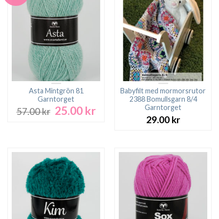
Asta Mintgrön 81
Babyfilt med mormorsrutor
Garntorget
2388 Bomullsgarn 8/4
Garntorget
25.00
kr
Det
Det
57.00
kr
ursprungliga
nuvarande
29.00
kr
priset
priset
var:
är:
57.00 kr.
25.00 kr.