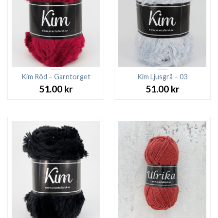
Kim Röd – Garntorget
Kim Ljusgrå – 03
51.00
kr
51.00
kr