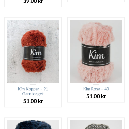
ursprungliga
nuv
39.00
kr
priset
pri
var:
är:
27.00 kr.
23.0
Kim Koppar – 91
Kim Rosa – 40
Garntorget
51.00
kr
51.00
kr