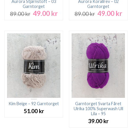
Aurora Stjärnstoft – 03
Aurora Korallrev – 02
Garntorget
Garntorget
49.00
kr
49.00
kr
Det
Det
Det
Det
89.00
kr
89.00
kr
ursprungliga
nuvarande
ursprungliga
nuv
priset
priset
priset
pri
var:
är:
var:
är:
89.00 kr.
49.00 kr.
89.00 kr.
49.0
Kim Beige – 92 Garntorget
Garntorget Svarta Fåret
Ulrika 100% Superwash Ull
51.00
kr
Lila – 95
39.00
kr