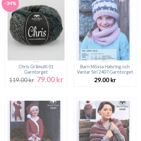
-34%
Chris Gråmulti 01
Barn Mössa Halsring och
Garntorget
Vantar Siri 2407 Garntorget
79.00
kr
Det
Det
119.00
kr
29.00
kr
ursprungliga
nuvarande
priset
priset
var:
är:
119.00 kr.
79.00 kr.