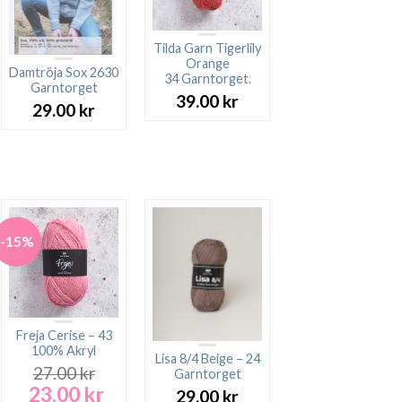
Tilda Garn Tigerlily
Orange
Damtröja Sox 2630
34 Garntorget.
Garntorget
39.00
kr
29.00
kr
rande
t
 kr.
-15%
Freja Cerise – 43
100% Akryl
Lisa 8/4 Beige – 24
27.00
kr
Garntorget
23.00
kr
Det
Det
29.00
kr