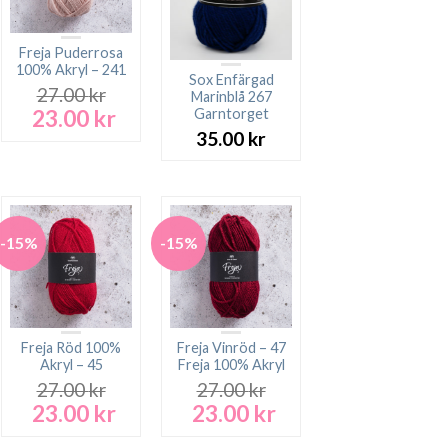
Freja Puderrosa
100% Akryl – 241
Sox Enfärgad
27.00
kr
Marinblå 267
23.00
kr
Garntorget
Det
Det
ursprungliga
nuvarande
35.00
kr
priset
priset
var:
är:
27.00 kr.
23.00 kr.
-15%
-15%
Freja Röd 100%
Freja Vinröd – 47
Akryl – 45
Freja 100% Akryl
27.00
kr
27.00
kr
23.00
kr
23.00
kr
Det
Det
Det
Det
ursprungliga
nuvarande
ursprungliga
nuvarande