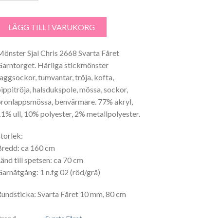
hris Sjal 2668 Garntorget mängd
LÄGG TILL I VARUKORG
Mönster Sjal Chris 2668 Svarta Fåret
Garntorget. Härliga stickmönster
raggsockor, tumvantar, tröja, kofta,
pippitröja, halsdukspole, mössa, sockor,
öronlappsmössa, benvärmare. 77% akryl,
11% ull, 10% polyester, 2% metallpolyester.
Storlek:
Bredd: ca 160 cm
Länd till spetsen: ca 70 cm
Garnåtgång: 1 n.fg 02 (röd/grå)
Rundsticka: Svarta Fåret 10 mm, 80 cm