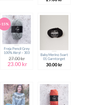
-15%
Freja Pencil Grey
100% Akryl – 303
Baby Merino Svart
27.00
kr
01 Garntorget
23.00
kr
Det
Det
30.00
kr
ursprungliga
nuvarande
priset
priset
var:
är:
27.00 kr.
23.00 kr.