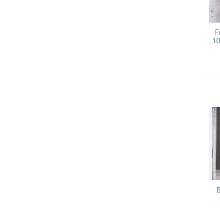
F
10
B