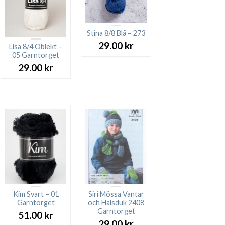
Stina 8/8 Blå – 273
29.00
kr
Lisa 8/4 Oblekt –
05 Garntorget
29.00
kr
Kim Svart – 01
Siri Mössa Vantar
Garntorget
och Halsduk 2408
Garntorget
51.00
kr
29.00
kr