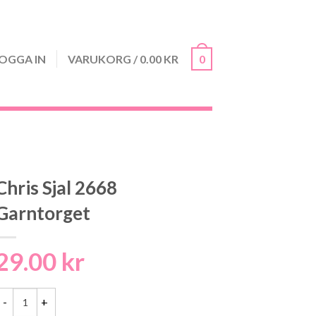
OGGA IN
VARUKORG
/
0.00
KR
0
Chris Sjal 2668
Garntorget
29.00
kr