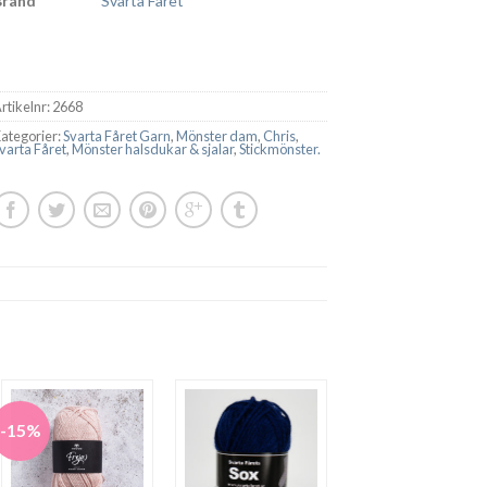
Brand
Svarta Fåret
rtikelnr:
2668
ategorier:
Svarta Fåret Garn
,
Mönster dam
,
Chris
,
varta Fåret
,
Mönster halsdukar & sjalar
,
Stickmönster.
-15%