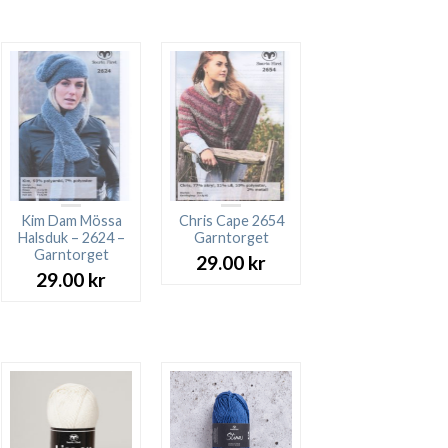
priset
priset
priset
priset
var:
är:
var:
är:
27.00 kr.
23.00 kr.
27.00 kr.
23.00 kr.
Kim Dam Mössa
Chris Cape 2654
Halsduk – 2624 –
Garntorget
Garntorget
29.00
kr
29.00
kr
arande
et
00 kr.