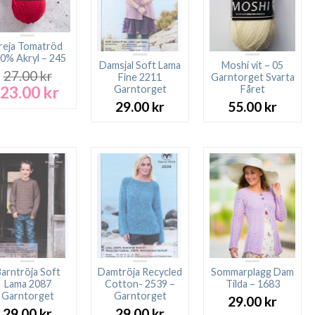
reja Tomatröd
0% Akryl – 245
Damsjal Soft Lama
Moshi vit – 05
27.00
kr
Fine 2211
Garntorget Svarta
23.00
kr
Garntorget
Fåret
Det
Det
ursprungliga
nuvarande
29.00
kr
55.00
kr
priset
priset
var:
är:
27.00 kr.
23.00 kr.
arntröja Soft
Damtröja Recycled
Sommarplagg Dam
Lama 2087
Cotton- 2539 –
Tilda – 1683
Garntorget
Garntorget
29.00
kr
29.00
kr
29.00
kr