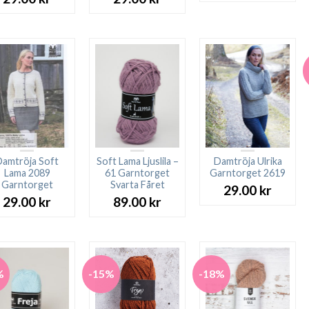
Damtröja Soft
Soft Lama Ljuslila –
Damtröja Ulrika
Lama 2089
61 Garntorget
Garntorget 2619
Garntorget
Svarta Fåret
29.00
kr
29.00
kr
89.00
kr
%
-15%
-18%