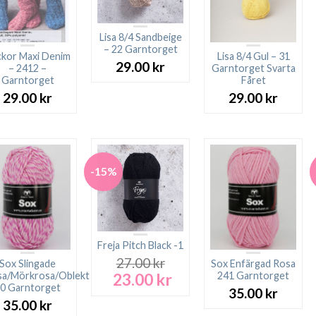
Lisa 8/4 Sandbeige
– 22 Garntorget
kor Maxi Denim
Lisa 8/4 Gul – 31
29.00
kr
– 2412 –
Garntorget Svarta
Garntorget
Fåret
29.00
kr
29.00
kr
-15%
Freja Pitch Black -1
27.00
kr
Sox Slingade
Sox Enfärgad Rosa
23.00
kr
sa/Mörkrosa/Oblekt
241 Garntorget
Det
Det
0 Garntorget
ursprungliga
nuvarande
35.00
kr
priset
priset
35.00
kr