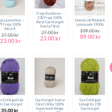
Freja Rostbrun –
238 Freja 100%
eja Ljusturkos –
Svensk Ull Rhubarb
Akryl Garntorget
79 Freja 100%
Lemonade 59006
Svarta Fåret
Akryl X
109.00
kr
27.00
kr
27.00
kr
89.00
kr
Det
Det
23.00
kr
Det
Det
23.00
kr
Det
Det
ursprungliga
nuva
ursprungliga
nuvarande
ursprungliga
nuvarande
priset
prise
priset
priset
priset
priset
var:
är:
var:
är:
var:
är:
109.00 kr.
89.00
27.00 kr.
23.00 kr.
27.00 kr.
23.00 kr.
x Enfärgad Lila
Garntorget Svarta
Sox Enfärgad
61 Garntorget
Fåret Ulrika 100%
Limegrön 238
Superwash Beige
Garntorget
35.00
kr