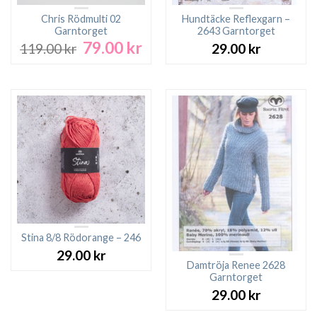
Chris Rödmulti 02
Hundtäcke Reflexgarn –
Garntorget
2643 Garntorget
79.00
kr
Det
Det
119.00
kr
29.00
kr
ursprungliga
nuvarande
priset
priset
var:
är:
119.00 kr.
79.00 kr.
Stina 8/8 Rödorange – 246
29.00
kr
Damtröja Renee 2628
Garntorget
29.00
kr