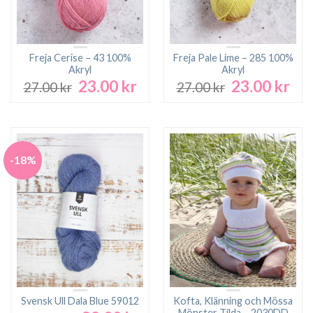
Freja Cerise – 43 100%
Freja Pale Lime – 285 100%
Akryl
Akryl
23.00
kr
23.00
kr
Det
Det
Det
Det
27.00
kr
27.00
kr
ursprungliga
nuvarande
ursprungliga
nuv
priset
priset
priset
pri
var:
är:
var:
är:
27.00 kr.
23.00 kr.
27.00 kr.
23.0
-18%
Svensk Ull Dala Blue 59012
Kofta, Klänning och Mössa
Mönster Tilda – 2030DD