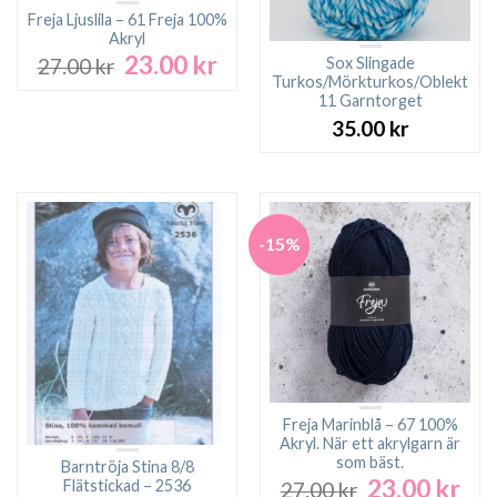
Freja Ljuslila – 61 Freja 100%
Akryl
23.00
kr
Det
Det
Sox Slingade
27.00
kr
ursprungliga
nuvarande
Turkos/Mörkturkos/Oblekt
11 Garntorget
priset
priset
var:
är:
35.00
kr
27.00 kr.
23.00 kr.
-15%
Freja Marinblå – 67 100%
Akryl. När ett akrylgarn är
som bäst.
Barntröja Stina 8/8
23.00
kr
Det
Det
Flätstickad – 2536
27.00
kr