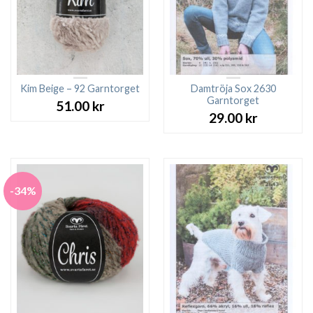
Kim Beige – 92 Garntorget
Damtröja Sox 2630
Garntorget
51.00
kr
29.00
kr
-34%