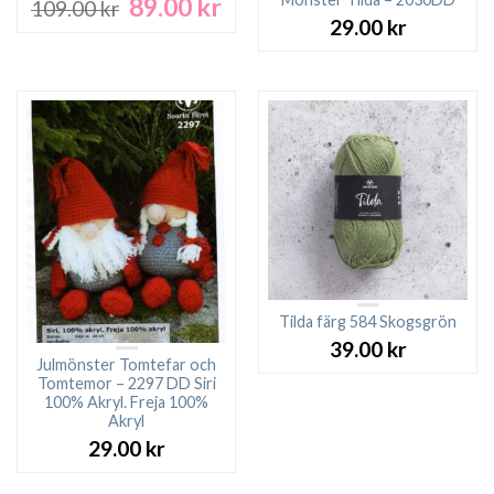
89.00
kr
Det
Det
109.00
kr
ursprungliga
nuvarande
29.00
kr
priset
priset
var:
är:
109.00 kr.
89.00 kr.
Tilda färg 584 Skogsgrön
39.00
kr
Julmönster Tomtefar och
Tomtemor – 2297 DD Siri
100% Akryl. Freja 100%
Akryl
29.00
kr