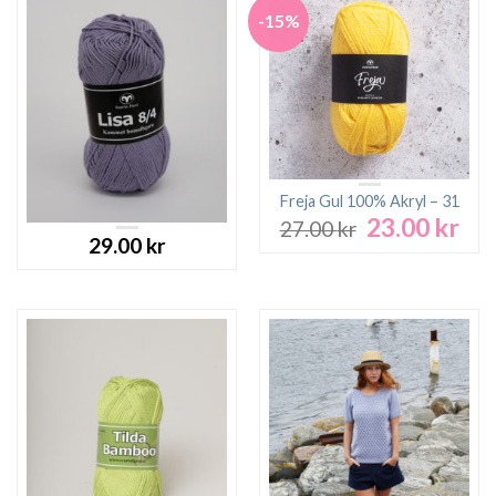
-15%
Freja Gul 100% Akryl – 31
23.00
kr
Det
Det
27.00
kr
29.00
kr
ursprungliga
nuv
priset
pri
var:
är:
27.00 kr.
23.0