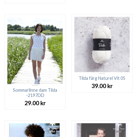
ursprungliga
nuvarande
priset
priset
var:
är:
79.00 kr.
69.00 kr.
Tilda färg Naturel Vit 05
39.00
kr
Sommarlinne dam Tilda
-2197DD
29.00
kr