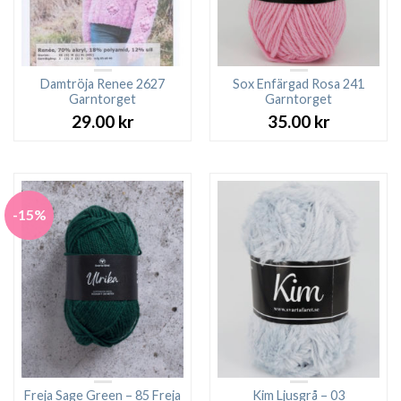
Damtröja Renee 2627
Sox Enfärgad Rosa 241
Garntorget
Garntorget
29.00
kr
35.00
kr
-15%
Freja Sage Green – 85 Freja
Kim Ljusgrå – 03