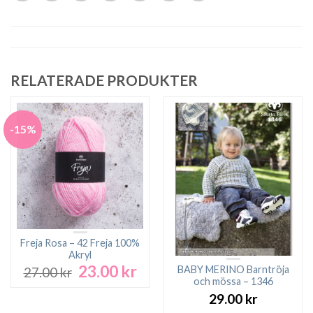
RELATERADE PRODUKTER
-15%
Freja Rosa – 42 Freja 100%
Akryl
23.00
kr
Det
Det
BABY MERINO Barntröja
27.00
kr
ursprungliga
nuvarande
och mössa – 1346
priset
priset
29.00
kr
var:
är: