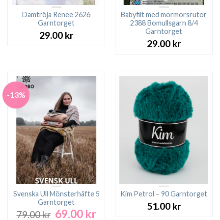
Damtröja Renee 2626
Babyfilt med mormorsrutor
Garntorget
2388 Bomullsgarn 8/4
Garntorget
29.00
kr
29.00
kr
-13%
Svenska Ull Mönsterhäfte 5
Kim Petrol – 90 Garntorget
Garntorget
51.00
kr
69.00
kr
Det
Det
79.00
kr