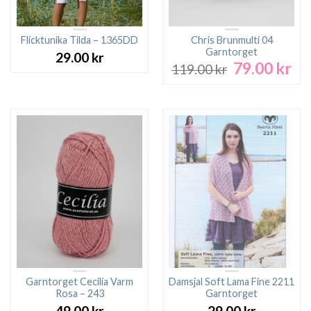
Flicktunika Tilda – 1365DD
Chris Brunmulti 04
Garntorget
29.00
kr
79.00
kr
Det
De
119.00
kr
ursprungliga
nu
priset
pri
var:
är:
119.00 kr.
79.
Garntorget Cecilia Varm
Damsjal Soft Lama Fine 2211
Rosa – 243
Garntorget
49.00
kr
29.00
kr