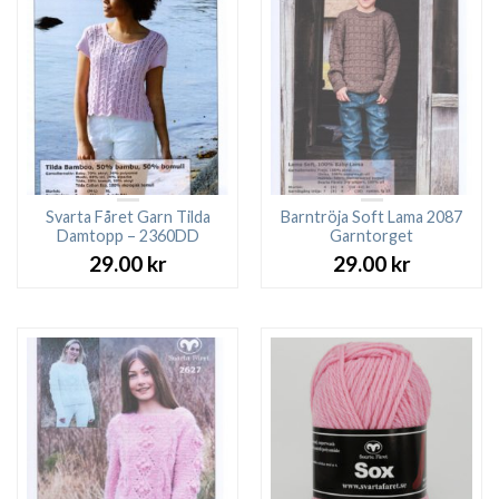
Svarta Fåret Garn Tilda
Barntröja Soft Lama 2087
Damtopp – 2360DD
Garntorget
29.00
kr
29.00
kr