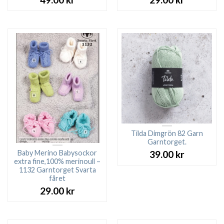
Tilda Dimgrön 82 Garn
Garntorget.
Baby Merino Babysockor
39.00
kr
extra fine,100% merinoull –
1132 Garntorget Svarta
fåret
29.00
kr