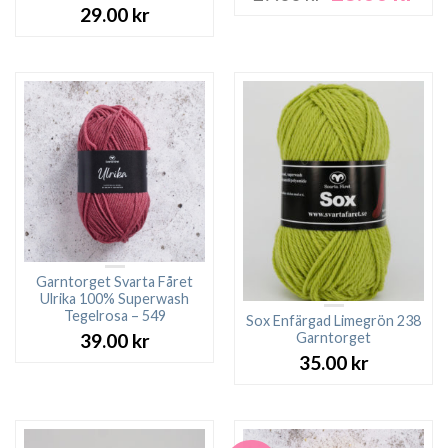
ursprungliga
nuv
29.00
kr
priset
pri
var:
är:
27.00 kr.
23.0
Garntorget Svarta Fåret
Ulrika 100% Superwash
Tegelrosa – 549
Sox Enfärgad Limegrön 238
Garntorget
39.00
kr
35.00
kr