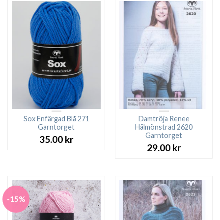
Sox Enfärgad Blå 271
Damtröja Renee
Garntorget
Hålmönstrad 2620
Garntorget
35.00
kr
29.00
kr
-15%