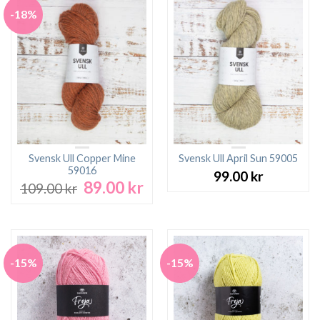
-18%
Svensk Ull Copper Mine
Svensk Ull April Sun 59005
59016
99.00
kr
89.00
kr
Det
Det
109.00
kr
ursprungliga
nuvarande
priset
priset
var:
är:
109.00 kr.
89.00 kr.
-15%
-15%