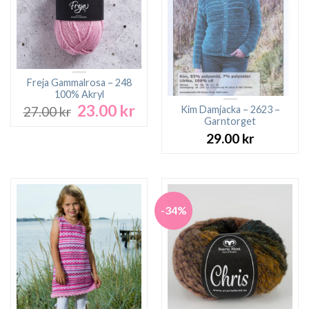
Freja Gammalrosa – 248
100% Akryl
23.00
kr
Det
Det
Kim Damjacka – 2623 –
27.00
kr
ursprungliga
nuvarande
Garntorget
priset
priset
29.00
kr
var:
är:
27.00 kr.
23.00 kr.
-34%