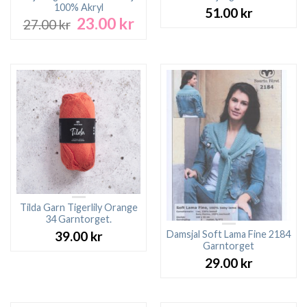
100% Akryl
51.00
kr
23.00
kr
Det
Det
27.00
kr
ursprungliga
nuvarande
priset
priset
var:
är:
27.00 kr.
23.00 kr.
Tilda Garn Tigerlily Orange
34 Garntorget.
Damsjal Soft Lama Fine 2184
39.00
kr
Garntorget
29.00
kr