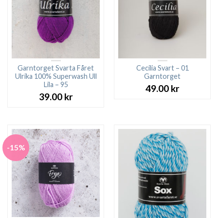
Garntorget Svarta Fåret
Cecilia Svart – 01
Ulrika 100% Superwash Ull
Garntorget
Lila – 95
49.00
kr
39.00
kr
-15%