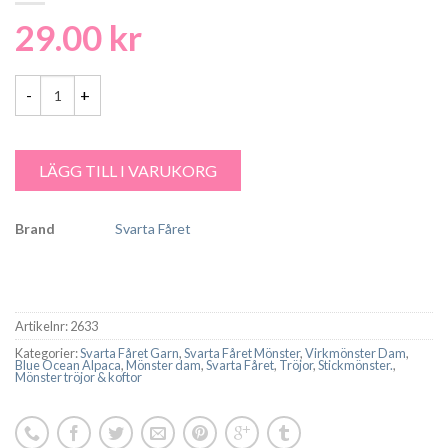
29.00
kr
Blue Ocean Alpacka Damtröja i halvpatent - 2633 - Garntorget mängd
LÄGG TILL I VARUKORG
Brand
Svarta Fåret
Artikelnr:
2633
Kategorier:
Svarta Fåret Garn
,
Svarta Fåret Mönster
,
Virkmönster Dam
,
Blue Ocean Alpaca
,
Mönster dam
,
Svarta Fåret
,
Tröjor
,
Stickmönster.
,
Mönster tröjor & koftor