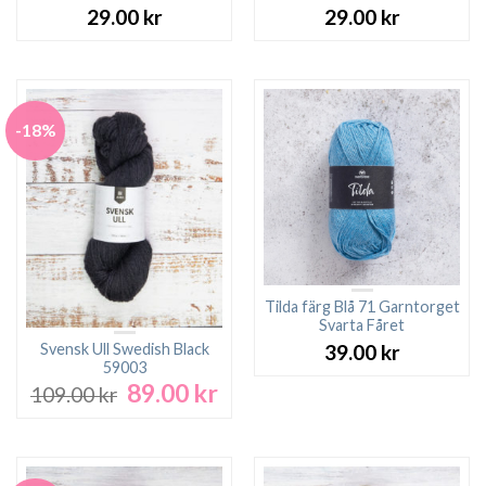
29.00
kr
29.00
kr
-18%
Tilda färg Blå 71 Garntorget
Svarta Fåret
Svensk Ull Swedish Black
39.00
kr
59003
89.00
kr
Det
Det
109.00
kr
ursprungliga
nuvarande
priset
priset
var:
är:
109.00 kr.
89.00 kr.