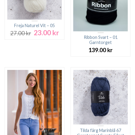
Freja Naturel Vit – 05
23.00
kr
Det
Det
27.00
kr
ursprungliga
nuvarande
Ribbon Svart – 01
Garntorget
priset
priset
var:
är:
139.00
kr
27.00 kr.
23.00 kr.
Tilda färg Marinblå 67