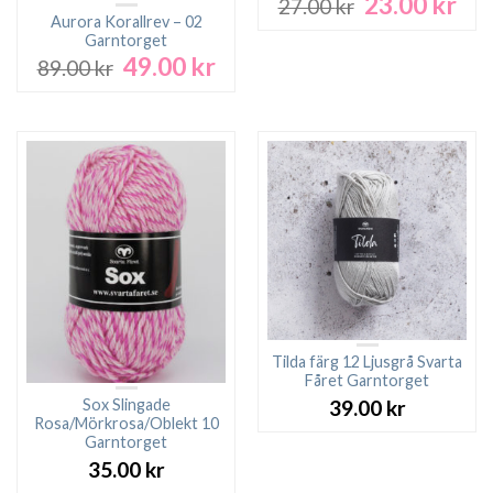
23.00
kr
Det
Det
27.00
kr
ursprungliga
nuv
Aurora Korallrev – 02
Garntorget
priset
pri
49.00
kr
Det
Det
var:
är:
89.00
kr
ursprungliga
nuvarande
27.00 kr.
23.0
priset
priset
var:
är:
89.00 kr.
49.00 kr.
Tilda färg 12 Ljusgrå Svarta
Fåret Garntorget
Sox Slingade
39.00
kr
Rosa/Mörkrosa/Oblekt 10
Garntorget
35.00
kr