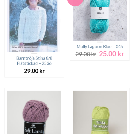
Molly Lagoon Blue – 045
25.00
kr
Det
Det
29.00
kr
ursprungliga
nuv
Barntröja Stina 8/8
Flätstickad – 2536
priset
pri
var:
är:
29.00
kr
29.00 kr.
25.0