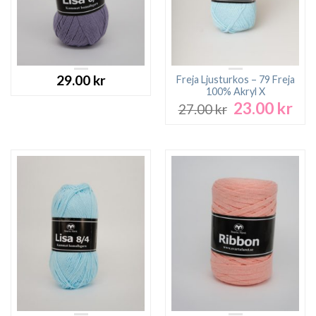
29.00
kr
Freja Ljusturkos – 79 Freja
100% Akryl X
23.00
kr
Det
Det
27.00
kr
ursprungliga
nuv
priset
pri
var:
är:
27.00 kr.
23.0