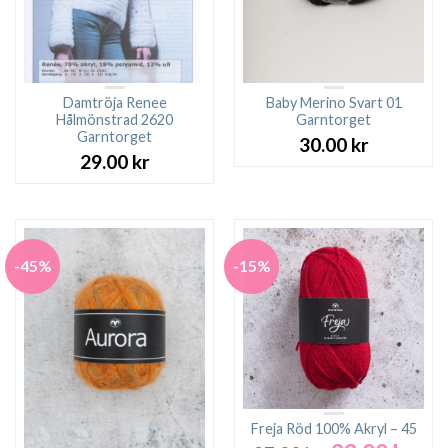
Damtröja Renee
Baby Merino Svart 01
Hålmönstrad 2620
Garntorget
Garntorget
30.00
kr
29.00
kr
-45%
-15%
Freja Röd 100% Akryl – 45