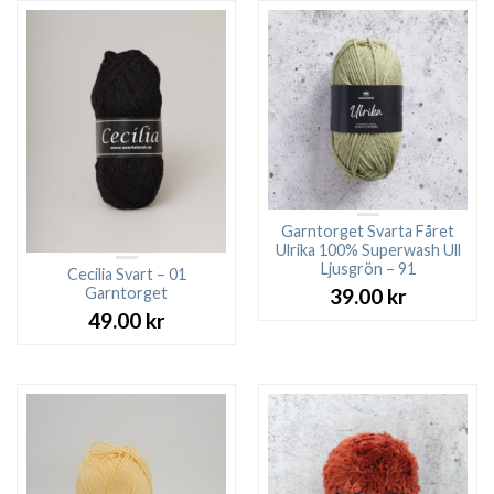
119.00 kr.
79.
Garntorget Svarta Fåret
Ulrika 100% Superwash Ull
Ljusgrön – 91
Cecilia Svart – 01
Garntorget
39.00
kr
49.00
kr