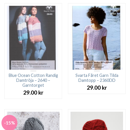
Blue Ocean Cotton Randig
Svarta Fåret Garn Tilda
Damtröja – 2640 –
Damtopp – 2360DD
Garntorget
29.00
kr
29.00
kr
-15%