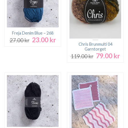
Freja Denim Blue – 268
23.00
kr
Det
Det
27.00
kr
ursprungliga
nuvarande
Chris Brunmulti 04
Garntorget
priset
priset
79.00
kr
Det
De
var:
är:
119.00
kr
ursprungliga
nu
27.00 kr.
23.00 kr.
priset
pri
var:
är:
119.00 kr.
79.