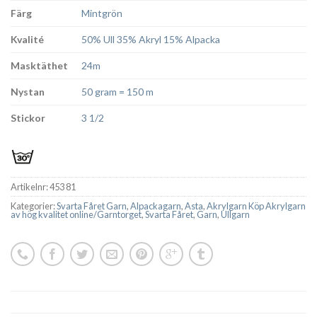
Färg
Mintgrön
Kvalité
50% Ull 35% Akryl 15% Alpacka
Masktäthet
24m
Nystan
50 gram = 150 m
Stickor
3 1/2
Artikelnr:
453 81
Kategorier:
Svarta Fåret Garn
,
Alpackagarn
,
Asta
,
Akrylgarn Köp Akrylgarn
av hög kvalitet online/Garntorget
,
Svarta Fåret
,
Garn
,
Ullgarn