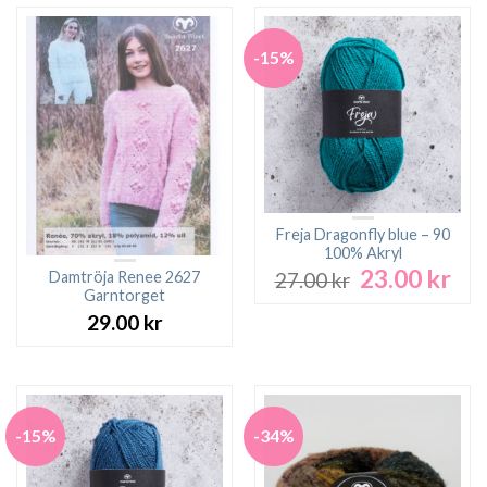
-15%
Freja Dragonfly blue – 90
100% Akryl
23.00
kr
Det
Det
Damtröja Renee 2627
27.00
kr
ursprungliga
nuv
Garntorget
priset
pri
29.00
kr
var:
är:
27.00 kr.
23.0
-15%
-34%