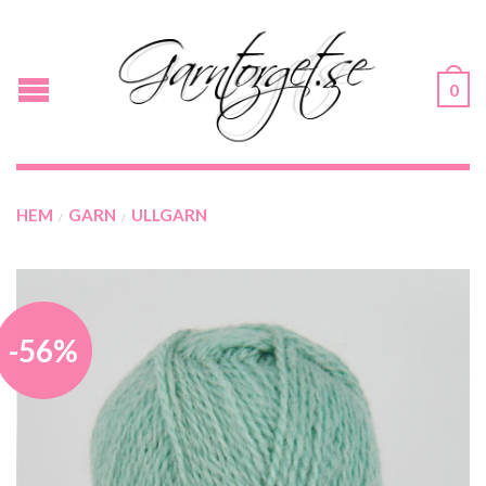
0
HEM
GARN
ULLGARN
/
/
-56%