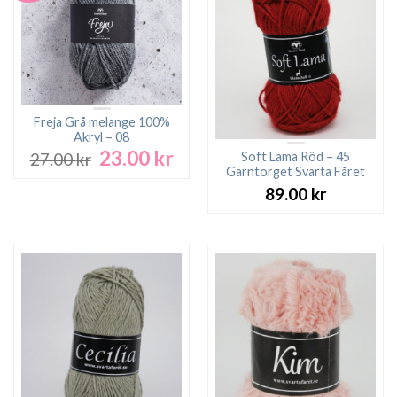
Freja Grå melange 100%
Akryl – 08
23.00
kr
Det
Det
Soft Lama Röd – 45
27.00
kr
ursprungliga
nuvarande
Garntorget Svarta Fåret
priset
priset
89.00
kr
var:
är:
27.00 kr.
23.00 kr.