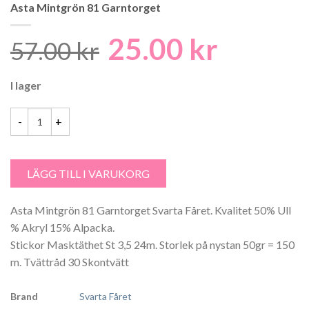
Asta Mintgrön 81 Garntorget
25.00
kr
Det
Det
57.00
kr
ursprungliga
nuvaran
I lager
priset
priset
var:
är:
57.00 kr.
25.00 kr.
Asta Mintgrön 81 Garntorget mängd
LÄGG TILL I VARUKORG
Asta Mintgrön 81 Garntorget Svarta Fåret. Kvalitet 50% Ull
% Akryl 15% Alpacka.
Stickor Masktäthet St 3,5 24m. Storlek på nystan 50gr = 150
m. Tvättråd 30 Skontvätt
Brand
Svarta Fåret