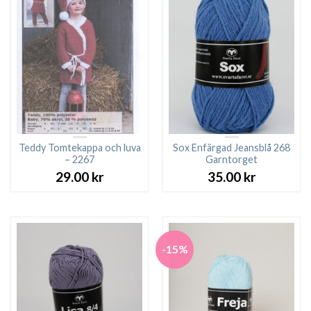
Teddy Tomtekappa och luva
Sox Enfärgad Jeansblå 268
– 2267
Garntorget
29.00
kr
35.00
kr
-15%