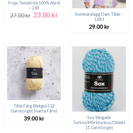
Freja Tomatröd 100% Akryl
– 245
23.00
kr
Det
Det
Sommarplagg Dam Tilda –
27.00
kr
ursprungliga
nuvarande
1683
priset
priset
29.00
kr
var:
är:
27.00 kr.
23.00 kr.
Tilda Färg Blekgul 532
Garntorget Svarta Fåret
Sox Slingade
39.00
kr
Turkos/Mörkturkos/Oblekt
11 Garntorget