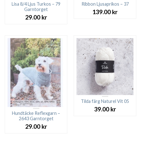
Lisa 8/4 Ljus Turkos – 79
Ribbon Ljusaprikos – 37
Garntorget
139.00
kr
29.00
kr
Tilda färg Naturel Vit 05
39.00
kr
Hundtäcke Reflexgarn –
2643 Garntorget
29.00
kr