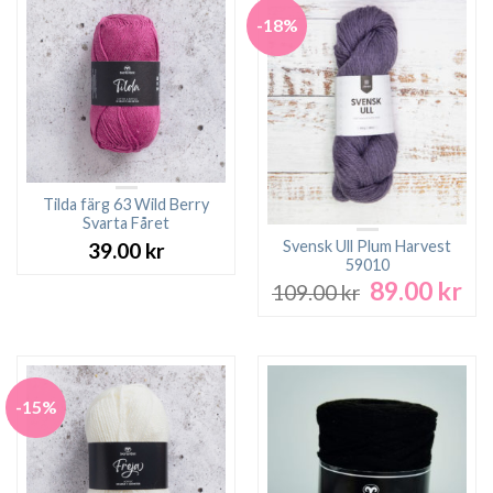
-18%
Tilda färg 63 Wild Berry
Svarta Fåret
Svensk Ull Plum Harvest
39.00
kr
59010
89.00
kr
Det
De
109.00
kr
ursprungliga
nu
priset
pri
var:
är:
109.00 kr.
89.
-15%