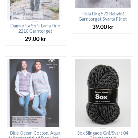
Tilda färg 572 Babyblå
Garntorget Svarta Fåret
Damkofta Soft Lama Fine
39.00
kr
2210 Garntorget
29.00
kr
Blue Ocean Cotton, Aqua
Sox Slingade Grå/Svart 04