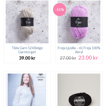
-15%
Tilda Garn 524 Beige
Freja Ljuslila – 61 Freja 100%
Garntorget
Akryl
23.00
kr
Det
Det
39.00
kr
27.00
kr
ursprungliga
nuv
priset
pri
var:
är:
27.00 kr.
23.0