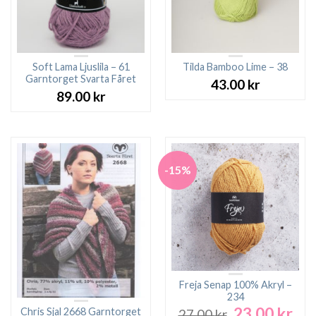
Soft Lama Ljuslila – 61
Tilda Bamboo Lime – 38
Garntorget Svarta Fåret
43.00
kr
89.00
kr
-15%
Freja Senap 100% Akryl –
234
23.00
kr
Det
Det
Chris Sjal 2668 Garntorget
27.00
kr