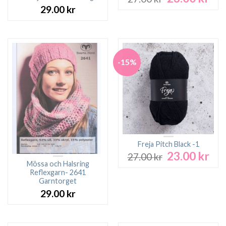
ursprungliga
nuv
29.00
kr
priset
pri
var:
är:
27.00 kr.
23.0
-15%
Freja Pitch Black -1
23.00
kr
Det
Det
27.00
kr
ursprungliga
nuv
Mössa och Halsring
Reflexgarn- 2641
priset
pri
Garntorget
var:
är:
29.00
kr
27.00 kr.
23.0