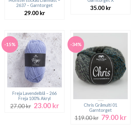
Mönsterstickad Damväst –
Garntorget X
2637 – Garntorget
35.00
kr
29.00
kr
-15%
-34%
Freja Lavendelblå – 266
Freja 100% Akryl
23.00
kr
Det
Det
Chris Gråmulti 01
27.00
kr
ursprungliga
nuvarande
Garntorget
79.00
kr
priset
priset
Det
De
119.00
kr
var:
är:
ursprungliga
nu
27.00 kr.
23.00 kr.
priset
pri
var:
är: