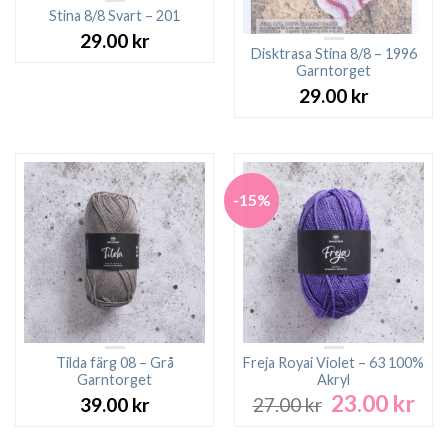
Stina 8/8 Svart – 201
29.00
kr
Disktrasa Stina 8/8 – 1996
Garntorget
29.00
kr
-15%
Tilda färg 08 – Grå
Freja Royai Violet – 63 100%
Garntorget
Akryl
23.00
kr
Det
Det
39.00
kr
27.00
kr
ursprungliga
nuv
priset
pri