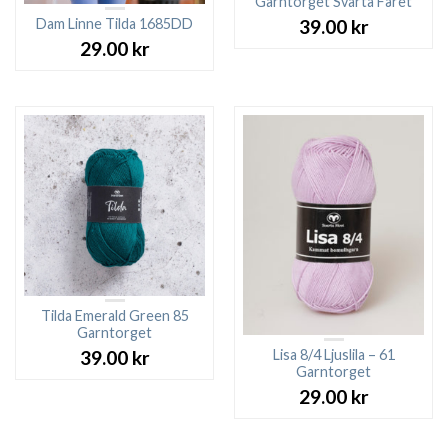
Garntorget Svarta Fåret
Dam Linne Tilda 1685DD
39.00
kr
29.00
kr
Tilda Emerald Green 85
Garntorget
Lisa 8/4 Ljuslila – 61
39.00
kr
Garntorget
29.00
kr