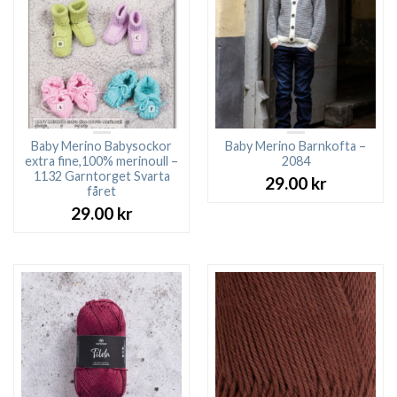
Baby Merino Babysockor
Baby Merino Barnkofta –
extra fine,100% merinoull –
2084
1132 Garntorget Svarta
29.00
kr
fåret
29.00
kr