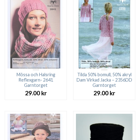
Mössa och Halsring
Tilda 50% bomull, 50% akryl
Reflexgarn- 2641
Dam Virkad Jacka – 2356DD
Garntorget
Garntorget
29.00
kr
29.00
kr