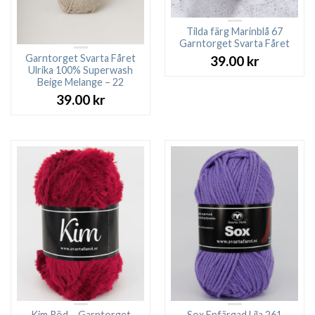
Tilda färg Marinblå 67
Garntorget Svarta Fåret
Garntorget Svarta Fåret
39.00
kr
Ulrika 100% Superwash
Beige Melange – 22
39.00
kr
Kim Röd – Garntorget
Sox Enfärgad Lila 261