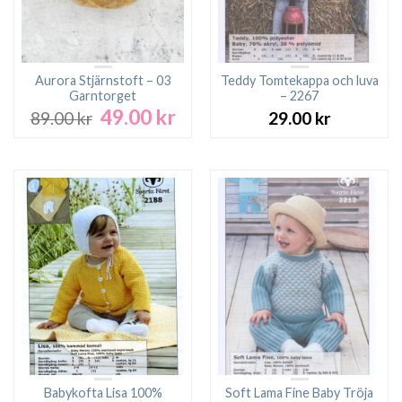
Aurora Stjärnstoft – 03
Teddy Tomtekappa och luva
Garntorget
– 2267
49.00
kr
Det
Det
89.00
kr
29.00
kr
ursprungliga
nuvarande
priset
priset
var:
är:
89.00 kr.
49.00 kr.
Babykofta Lisa 100%
Soft Lama Fine Baby Tröja