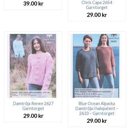
Chris Cape 2654
39.00
kr
Garntorget
29.00
kr
Damtröja Renee 2627
Blue Ocean Alpacka
Garntorget
Damtröja i halvpatent –
2633 – Garntorget
29.00
kr
29.00
kr