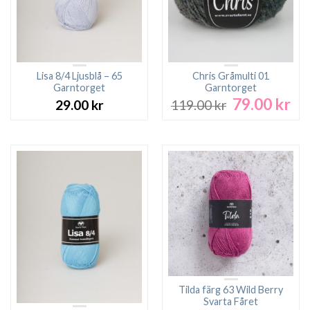
Lisa 8/4 Ljusblå – 65
Chris Gråmulti 01
Garntorget
Garntorget
79.00
kr
Det
De
29.00
kr
119.00
kr
ursprungliga
nu
priset
pri
var:
är:
119.00 kr.
79.
Tilda färg 63 Wild Berry
Svarta Fåret