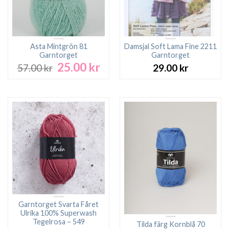
Asta Mintgrön 81
Damsjal Soft Lama Fine 2211
Garntorget
Garntorget
25.00
kr
Det
Det
57.00
kr
29.00
kr
ursprungliga
nuvarande
priset
priset
var:
är:
57.00 kr.
25.00 kr.
Garntorget Svarta Fåret
Ulrika 100% Superwash
Tegelrosa – 549
Tilda färg Kornblå 70