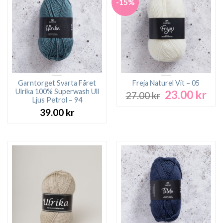
-15%
Garntorget Svarta Fåret
Freja Naturel Vit – 05
Ulrika 100% Superwash Ull
23.00
kr
Det
Det
27.00
kr
Ljus Petrol – 94
ursprungliga
nuv
39.00
kr
priset
pri
var:
är:
27.00 kr.
23.0