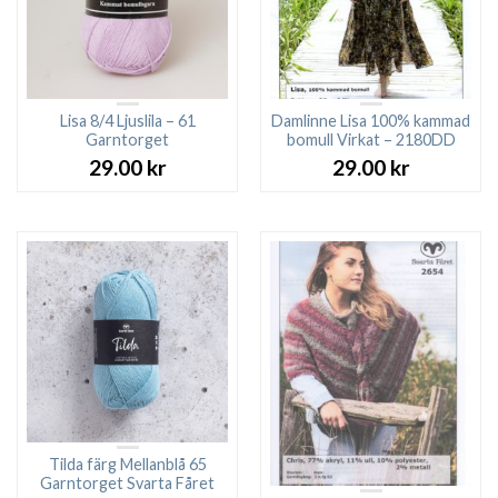
Lisa 8/4 Ljuslila – 61
Damlinne Lisa 100% kammad
Garntorget
bomull Virkat – 2180DD
29.00
kr
29.00
kr
Tilda färg Mellanblå 65
Garntorget Svarta Fåret