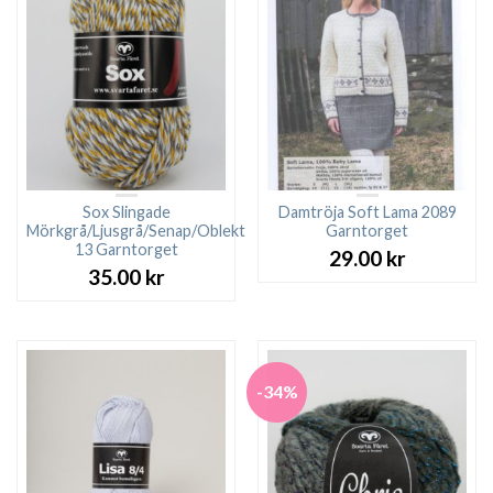
Sox Slingade
Damtröja Soft Lama 2089
Mörkgrå/Ljusgrå/Senap/Oblekt
Garntorget
13 Garntorget
29.00
kr
35.00
kr
-34%