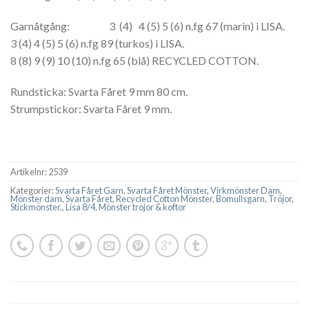
Garnåtgång: 3 (4) 4 (5) 5 (6) n.fg 67 (marin) i LISA.
3 (4) 4 (5) 5 (6) n.fg 89 (turkos) i LISA.
8 (8) 9 (9) 10 (10) n.fg 65 (blå) RECYCLED COTTON.
Rundsticka: Svarta Fåret 9 mm 80 cm.
Strumpstickor: Svarta Fåret 9 mm.
Artikelnr:
2539
Kategorier:
Svarta Fåret Garn
,
Svarta Fåret Mönster
,
Virkmönster Dam
,
Mönster dam
,
Svarta Fåret
,
Recycled Cotton Mönster
,
Bomullsgarn
,
Tröjor
,
Stickmönster.
,
Lisa 8/4
,
Mönster tröjor & koftor