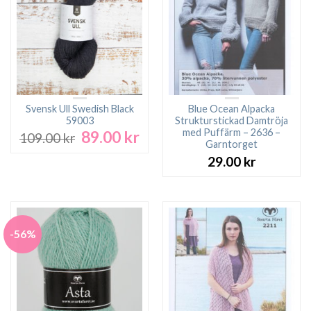
Svensk Ull Swedish Black
Blue Ocean Alpacka
59003
Strukturstickad Damtröja
med Puffärm – 2636 –
89.00
kr
Det
Det
109.00
kr
Garntorget
ursprungliga
nuvarande
29.00
kr
priset
priset
var:
är:
109.00 kr.
89.00 kr.
-56%