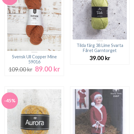
Tilda färg 38 Lime Svarta
Fåret Garntorget
Svensk Ull Copper Mine
39.00
kr
59016
89.00
kr
Det
Det
109.00
kr
ursprungliga
nuvarande
priset
priset
var:
är:
109.00 kr.
89.00 kr.
-45%