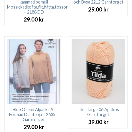
kammad bomull
och Byxa 2212 Garntorget
Mossickadkofta,filt,hätta,tossor
29.00
kr
– 2188 DD
29.00
kr
Blue Ocean Alpacka A-
Tilda färg 506 Aprikos
Formad Damtröja – 2635 –
Garntorget
Garntorget
39.00
kr
29.00
kr