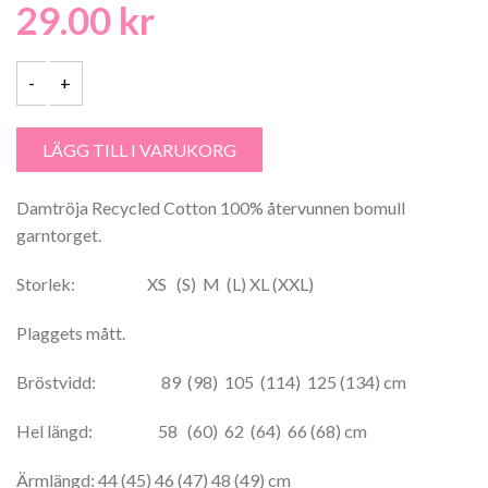
29.00
kr
Damtröja Recycled Cotton- 2539 - Garntorget mängd
LÄGG TILL I VARUKORG
Damtröja Recycled Cotton 100% återvunnen bomull
garntorget.
Storlek: XS (S) M (L) XL (XXL)
Plaggets mått.
Bröstvidd: 89 (98) 105 (114) 125 (134) cm
Hel längd: 58 (60) 62 (64) 66 (68) cm
Ärmlängd: 44 (45) 46 (47) 48 (49) cm