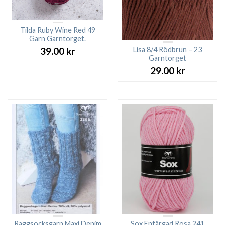
Tilda Ruby Wine Red 49
Garn Garntorget.
Lisa 8/4 Rödbrun – 23
39.00
kr
Garntorget
29.00
kr
Raggsocksgarn Maxi Denim
Sox Enfärgad Rosa 241