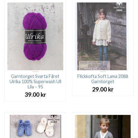
Garntorget Svarta Fåret
Flickkofta Soft Lama 2088
Ulrika 100% Superwash Ull
Garntorget
Lila – 95
29.00
kr
39.00
kr