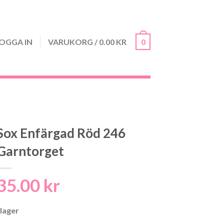
OGGA IN
VARUKORG
/
0.00
KR
0
Sox Enfärgad Röd 246
Garntorget
35.00
kr
 lager