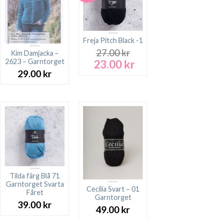
Freja Pitch Black -1
27.00
kr
Kim Damjacka –
23.00
kr
2623 – Garntorget
Det
Det
ursprungliga
nuvarande
29.00
kr
priset
priset
var:
är:
27.00 kr.
23.00 kr.
Tilda färg Blå 71
Garntorget Svarta
Cecilia Svart – 01
Fåret
Garntorget
39.00
kr
49.00
kr
rande