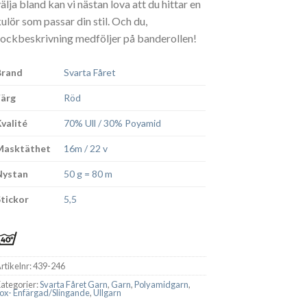
älja bland kan vi nästan lova att du hittar en
kulör som passar din stil. Och du,
sockbeskrivning medföljer på banderollen!
Brand
Svarta Fåret
Färg
Röd
Kvalité
70% Ull / 30% Poyamid
Masktäthet
16m / 22 v
Nystan
50 g = 80 m
Stickor
5,5
rtikelnr:
439-246
ategorier:
Svarta Fåret Garn
,
Garn
,
Polyamidgarn
,
ox- Enfärgad/Slingande
,
Ullgarn