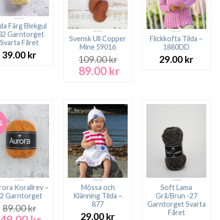
lda Färg Blekgul
32 Garntorget
Svensk Ull Copper
Flickkofta Tilda –
Svarta Fåret
Mine 59016
1880DD
39.00
kr
109.00
kr
29.00
kr
89.00
kr
Det
Det
ursprungliga
nuvarande
priset
priset
var:
är:
109.00 kr.
89.00 kr.
%
ora Korallrev –
Mössa och
Soft Lama
2 Garntorget
Klänning Tilda –
Grå/Brun -27
877
Garntorget Svarta
89.00
kr
Fåret
29.00
kr
49.00
kr
Det
Det