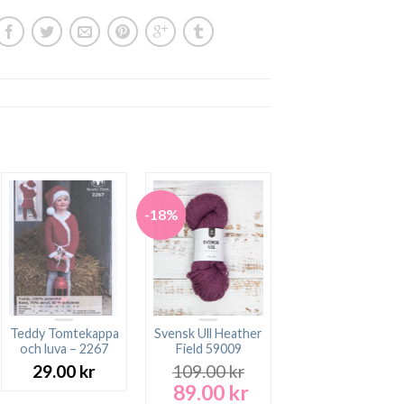
-18%
Teddy Tomtekappa
Svensk Ull Heather
och luva – 2267
Field 59009
29.00
kr
109.00
kr
89.00
kr
Det
Det