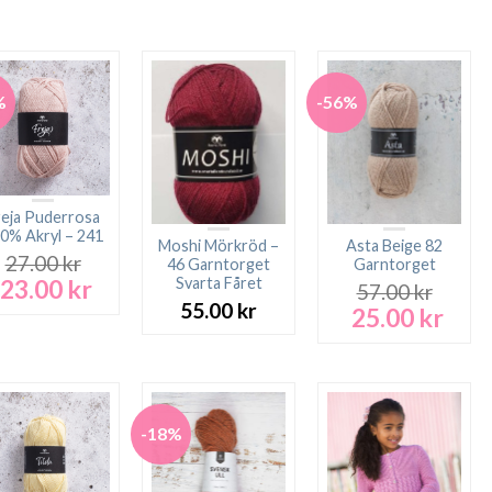
%
-56%
reja Puderrosa
0% Akryl – 241
Moshi Mörkröd –
Asta Beige 82
27.00
kr
46 Garntorget
Garntorget
23.00
kr
Svarta Fåret
Det
Det
57.00
kr
ursprungliga
nuvarande
55.00
kr
25.00
kr
Det
Det
priset
priset
ursprungliga
nuva
var:
är:
priset
prise
27.00 kr.
23.00 kr.
var:
är:
57.00 kr.
25.00
-18%