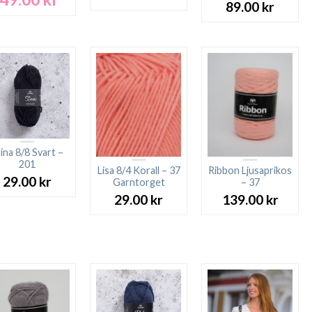
89.00
kr
ursprungliga
nuvarande
priset
priset
var:
är:
89.00 kr.
49.00 kr.
ina 8/8 Svart –
201
Lisa 8/4 Korall – 37
Ribbon Ljusaprikos
29.00
kr
Garntorget
– 37
29.00
kr
139.00
kr