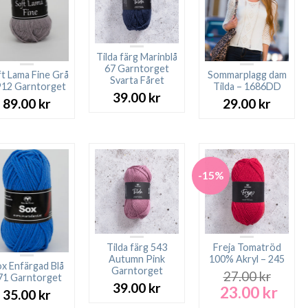
Tilda färg Marinblå
67 Garntorget
t Lama Fine Grå
Sommarplagg dam
Svarta Fåret
912 Garntorget
Tilda – 1686DD
39.00
kr
89.00
kr
29.00
kr
-15%
Tilda färg 543
Freja Tomatröd
Autumn Pink
100% Akryl – 245
x Enfärgad Blå
Garntorget
27.00
kr
71 Garntorget
39.00
kr
23.00
kr
Det
Det
35.00
kr
ursprungliga
nuva