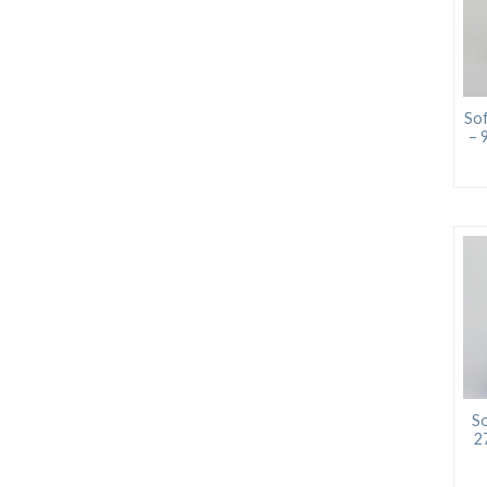
Sof
– 
So
2