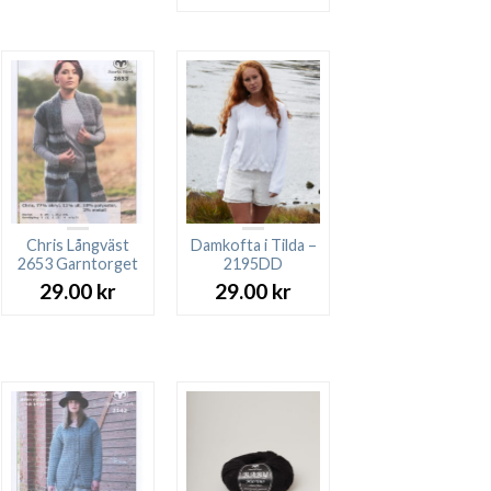
ursprungliga
nuvarande
priset
priset
var:
är:
109.00 kr.
89.00 kr.
Chris Långväst
Damkofta i Tilda –
2653 Garntorget
2195DD
29.00
kr
29.00
kr
rande
t
 kr.