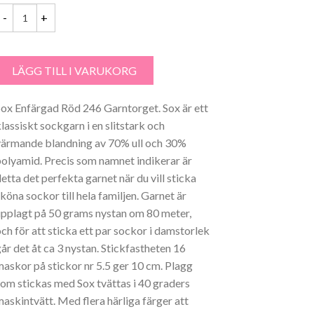
ox Enfärgad Röd 246 Garntorget mängd
LÄGG TILL I VARUKORG
Sox Enfärgad Röd 246 Garntorget. Sox är ett
klassiskt sockgarn i en slitstark och
värmande blandning av 70% ull och 30%
polyamid. Precis som namnet indikerar är
detta det perfekta garnet när du vill sticka
köna sockor till hela familjen. Garnet är
upplagt på 50 grams nystan om 80 meter,
och för att sticka ett par sockor i damstorlek
går det åt ca 3 nystan. Stickfastheten 16
maskor på stickor nr 5.5 ger 10 cm. Plagg
som stickas med Sox tvättas i 40 graders
maskintvätt. Med flera härliga färger att