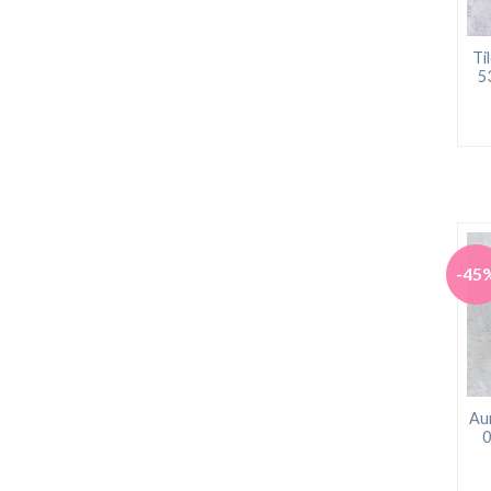
Ti
5
-45
Aur
0