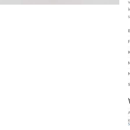
v
A
K
S