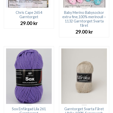
Chris Cape 2654
Baby Merino Babysockor
Garntorget
extra fine,100% merinoull –
1132 Garntorget Svarta
29.00
kr
fåret
29.00
kr
Sox Enfärgad Lila 261
Garntorget Svarta Fåret