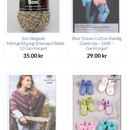
Sox Slingade
Blue Ocean Cotton Randig
Mörkgrå/Ljusgrå/Senap/Oblekt
Damtröja – 2640 –
13 Garntorget
Garntorget
35.00
kr
29.00
kr