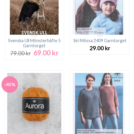
Svenska Ull Mönsterhäfte 5
Siri Mössa 2409 Garntorget
Garntorget
29.00
kr
69.00
kr
Det
Det
79.00
kr
ursprungliga
nuvarande
priset
priset
var:
är:
79.00 kr.
69.00 kr.
-45%