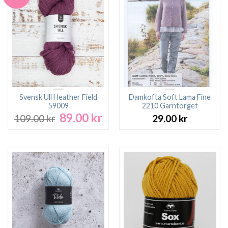
Svensk Ull Heather Field
Damkofta Soft Lama Fine
59009
2210 Garntorget
89.00
kr
Det
Det
109.00
kr
29.00
kr
ursprungliga
nuvarande
priset
priset
var:
är:
109.00 kr.
89.00 kr.