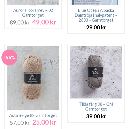
Aurora Korallrev – 02
Blue Ocean Alpacka
Garntorget
Damtröja i halvpatent –
2633 – Garntorget
49.00
kr
Det
Det
89.00
kr
ursprungliga
nuvarande
29.00
kr
priset
priset
var:
är:
89.00 kr.
49.00 kr.
-56%
Tilda färg 08 – Grå
Garntorget
Asta Beige 82 Garntorget
39.00
kr
25.00
kr
Det
Det
57.00
kr
ursprungliga
nuvarande