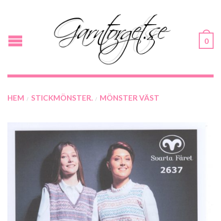
0
HEM
STICKMÖNSTER.
MÖNSTER VÄST
/
/