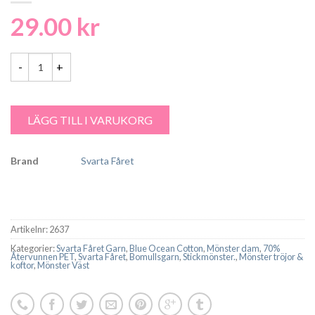
29.00
kr
Blue Ocean Cotton, Aqua Mönsterstickad Damväst - 2637 - Garntor
LÄGG TILL I VARUKORG
Brand
Svarta Fåret
Artikelnr:
2637
Kategorier:
Svarta Fåret Garn
,
Blue Ocean Cotton
,
Mönster dam
,
70%
Återvunnen PET
,
Svarta Fåret
,
Bomullsgarn
,
Stickmönster.
,
Mönster tröjor &
koftor
,
Mönster Väst