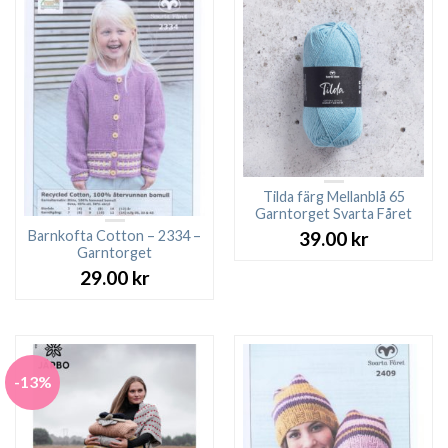
Tilda färg Mellanblå 65
Garntorget Svarta Fåret
Barnkofta Cotton – 2334 –
39.00
kr
Garntorget
29.00
kr
-13%