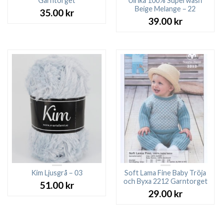
Garntorget
Ulrika 100% Superwash
Beige Melange – 22
35.00
kr
39.00
kr
Kim Ljusgrå – 03
Soft Lama Fine Baby Tröja
och Byxa 2212 Garntorget
51.00
kr
29.00
kr