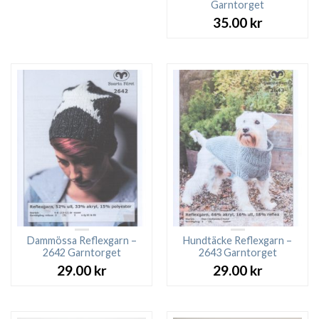
Garntorget
priset
priset
var:
är:
35.00
kr
27.00 kr.
23.00 kr.
Dammössa Reflexgarn –
Hundtäcke Reflexgarn –
2642 Garntorget
2643 Garntorget
29.00
kr
29.00
kr