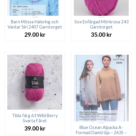
Barn Mössa Halsring och
Sox Enfärgad Mörkrosa 243
Vantar Siri 2407 Garntorget
Garntorget
29.00
kr
35.00
kr
Tilda färg 63 Wild Berry
Svarta Fåret
Blue Ocean Alpacka A-
39.00
kr
Formad Damtröja – 2635 –