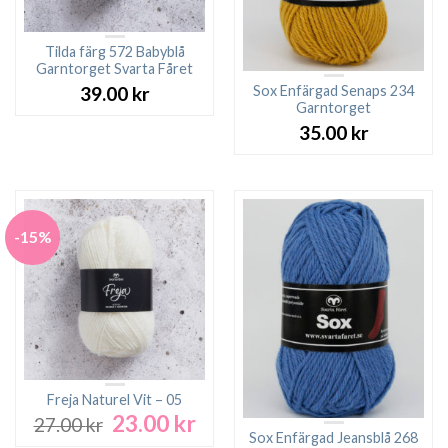
Tilda färg 572 Babyblå
Garntorget Svarta Fåret
Sox Enfärgad Senaps 234
39.00
kr
Garntorget
35.00
kr
-15%
Freja Naturel Vit – 05
23.00
kr
Det
Det
27.00
kr
ursprungliga
nuvarande
Sox Enfärgad Jeansblå 268