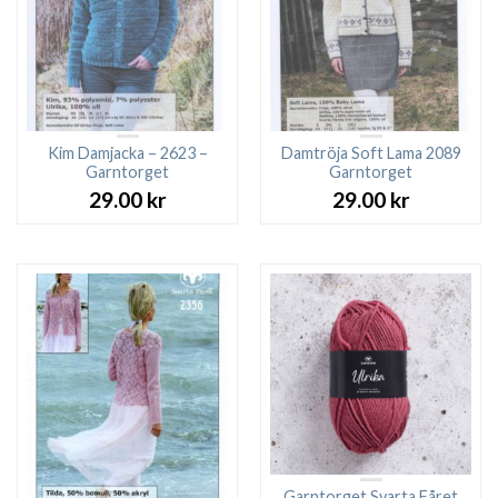
Kim Damjacka – 2623 –
Damtröja Soft Lama 2089
Garntorget
Garntorget
29.00
kr
29.00
kr
Garntorget Svarta Fåret