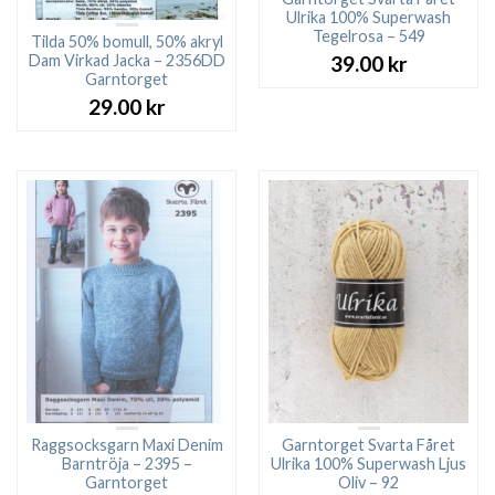
Ulrika 100% Superwash
Tegelrosa – 549
Tilda 50% bomull, 50% akryl
Dam Virkad Jacka – 2356DD
39.00
kr
Garntorget
29.00
kr
Raggsocksgarn Maxi Denim
Garntorget Svarta Fåret
Barntröja – 2395 –
Ulrika 100% Superwash Ljus
Garntorget
Oliv – 92