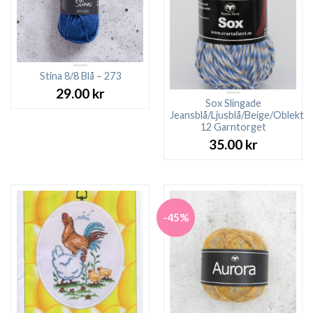
Stina 8/8 Blå – 273
29.00
kr
Sox Slingade
Jeansblå/Ljusblå/Beige/Oblekt
12 Garntorget
35.00
kr
-45%