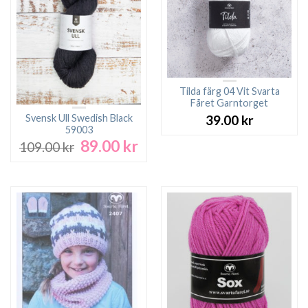
Tilda färg 04 Vit Svarta
Fåret Garntorget
Svensk Ull Swedish Black
39.00
kr
59003
89.00
kr
Det
Det
109.00
kr
ursprungliga
nuvarande
priset
priset
var:
är:
109.00 kr.
89.00 kr.