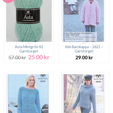
Asta Mintgrön 81
Kim Barnkappa – 2622 –
Garntorget
Garntorget
25.00
kr
Det
Det
57.00
kr
29.00
kr
ursprungliga
nuvarande
priset
priset
var:
är:
57.00 kr.
25.00 kr.