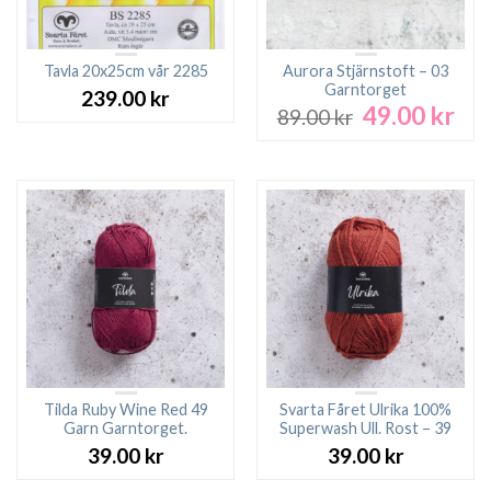
Tavla 20x25cm vår 2285
Aurora Stjärnstoft – 03
Garntorget
239.00
kr
49.00
kr
Det
Det
89.00
kr
ursprungliga
nuv
priset
pri
var:
är:
89.00 kr.
49.0
Tilda Ruby Wine Red 49
Svarta Fåret Ulrika 100%
Garn Garntorget.
Superwash Ull. Rost – 39
39.00
kr
39.00
kr