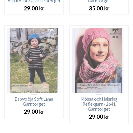
och Kofta 2213 Garntorget
Garntorget
29.00
kr
35.00
kr
Babytröja Soft Lama
Mössa och Halsring
Garntorget
Reflexgarn- 2641
Garntorget
29.00
kr
29.00
kr