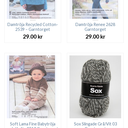
Damtröja Recycled Cotton-
Damtröja Renee 2628
2539 – Garntorget
Garntorget
29.00
kr
29.00
kr
Soft Lama Fine Babytröja
Sox Slingade Grå/Vit 03