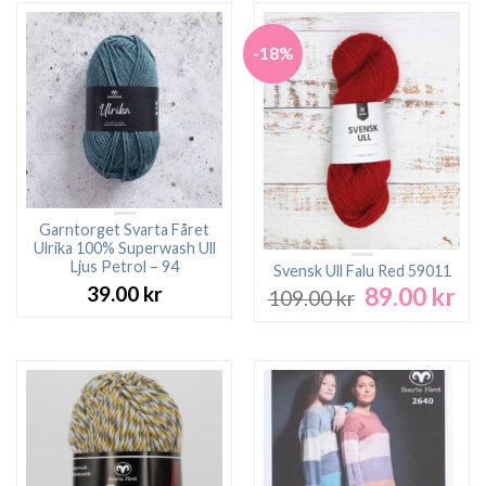
-18%
Garntorget Svarta Fåret
Ulrika 100% Superwash Ull
Ljus Petrol – 94
Svensk Ull Falu Red 59011
39.00
kr
89.00
kr
Det
De
109.00
kr
ursprungliga
nu
priset
pri
var:
är:
109.00 kr.
89.