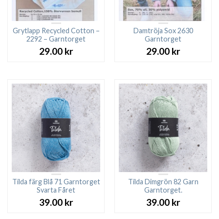
Grytlapp Recycled Cotton –
Damtröja Sox 2630
2292 – Garntorget
Garntorget
29.00
kr
29.00
kr
Tilda färg Blå 71 Garntorget
Tilda Dimgrön 82 Garn
Svarta Fåret
Garntorget.
39.00
kr
39.00
kr