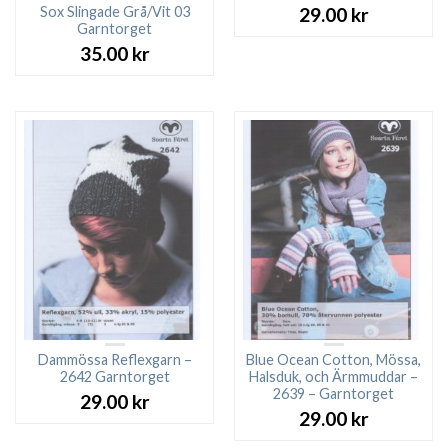
Sox Slingade Grå/Vit 03
29.00
kr
Garntorget
35.00
kr
Dammössa Reflexgarn –
Blue Ocean Cotton, Mössa,
2642 Garntorget
Halsduk, och Ärmmuddar –
2639 – Garntorget
29.00
kr
29.00
kr