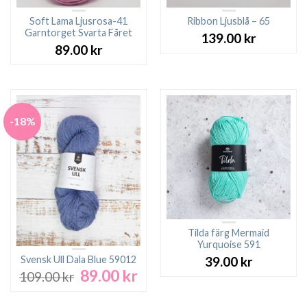
Soft Lama Ljusrosa-41
Ribbon Ljusblå – 65
Garntorget Svarta Fåret
139.00
kr
89.00
kr
-18%
Tilda färg Mermaid
Yurquoise 591
Svensk Ull Dala Blue 59012
39.00
kr
89.00
kr
Det
Det
109.00
kr
ursprungliga
nuvarande
priset
priset