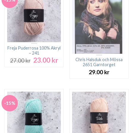
Freja Puderrosa 100% Akryl
– 241
23.00
kr
Det
Det
Chris Halsduk och Mössa
27.00
kr
ursprungliga
nuvarande
2651 Garntorget
priset
priset
29.00
kr
var:
är:
27.00 kr.
23.00 kr.
-15%