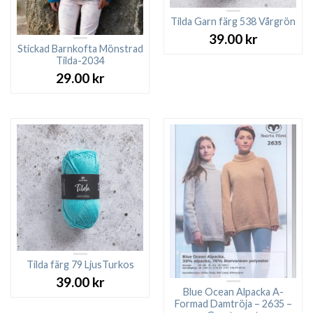
Tilda Garn färg 538 Vårgrön
39.00
kr
Stickad Barnkofta Mönstrad
Tilda-2034
29.00
kr
Tilda färg 79 LjusTurkos
39.00
kr
Blue Ocean Alpacka A-
Formad Damtröja – 2635 –