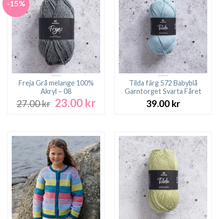
-15%
Freja Grå melange 100%
Tilda färg 572 Babyblå
Akryl – 08
Garntorget Svarta Fåret
23.00
kr
Det
Det
27.00
kr
39.00
kr
ursprungliga
nuvarande
priset
priset
var:
är:
27.00 kr.
23.00 kr.