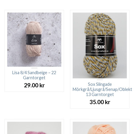
priset
pri
var:
är:
27.00 kr.
23.0
Lisa 8/4 Sandbeige – 22
Garntorget
Sox Slingade
29.00
kr
Mörkgrå/Ljusgrå/Senap/Oblekt
13 Garntorget
35.00
kr