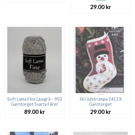
ursprungliga
nuvarande
priset
priset
29.00
kr
var:
är:
27.00 kr.
23.00 kr.
Soft Lama Fine Ljusgrå – 903
Siri Julstrumpa 2413 X
Garntorget Svarta Fåret
Garntorget
89.00
kr
29.00
kr