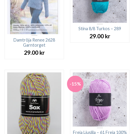
Stina 8/8 Turkos – 289
29.00
kr
Damtröja Renee 2628
Garntorget
29.00
kr
-15%
Freja Ljuslila – 61 Freja 100%