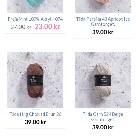
Freja Mint 100% Akryl – 074
Tilda Persika 43 Apricot Ice
Garntorget.
23.00
kr
Det
Det
27.00
kr
ursprungliga
nuvarande
39.00
kr
priset
priset
var:
är:
27.00 kr.
23.00 kr.
Tilda färg Choklad Brun 26
Tilda Garn 524 Beige
Garntorget
39.00
kr
39.00
kr