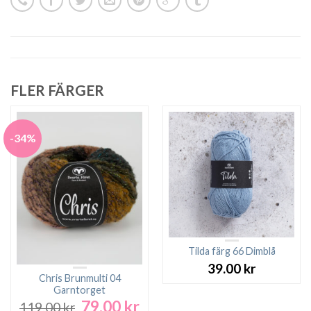
FLER FÄRGER
-34%
Tilda färg 66 Dimblå
39.00
kr
Chris Brunmulti 04
Garntorget
79.00
kr
Det
Det
119.00
kr