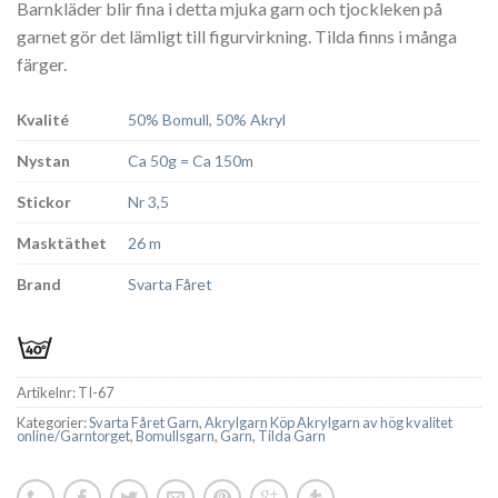
Barnkläder blir fina i detta mjuka garn och tjockleken på
garnet gör det lämligt till figurvirkning. Tilda finns i många
färger.
Kvalité
50% Bomull, 50% Akryl
Nystan
Ca 50g = Ca 150m
Stickor
Nr 3,5
Masktäthet
26 m
Brand
Svarta Fåret
Artikelnr:
TI-67
Kategorier:
Svarta Fåret Garn
,
Akrylgarn Köp Akrylgarn av hög kvalitet
online/Garntorget
,
Bomullsgarn
,
Garn
,
Tilda Garn