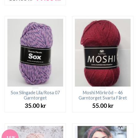
ursprungliga
nuvarande
priset
priset
var:
är:
119.00 kr.
79.00 kr.
Sox Slingade Lila/Rosa 07
Moshi Mörkröd – 46
Garntorget
Garntorget Svarta Fåret
35.00
kr
55.00
kr
-15%