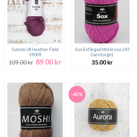
Svensk Ull Heather Field
Sox Enfärgad Mörkrosa 243
59009
Garntorget
89.00
kr
Det
Det
109.00
kr
35.00
kr
ursprungliga
nuvarande
priset
priset
var:
är:
109.00 kr.
89.00 kr.
-45%