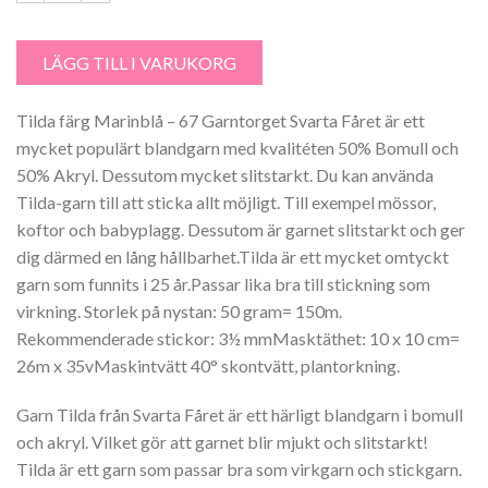
Tilda färg Marinblå 67 Garntorget Svarta Fåret mängd
LÄGG TILL I VARUKORG
Tilda färg Marinblå – 67 Garntorget Svarta Fåret är ett
mycket populärt blandgarn med kvalitéten 50% Bomull och
50% Akryl. Dessutom mycket slitstarkt. Du kan använda
Tilda-garn till att sticka allt möjligt. Till exempel mössor,
koftor och babyplagg. Dessutom är garnet slitstarkt och ger
dig därmed en lång hållbarhet.Tilda är ett mycket omtyckt
garn som funnits i 25 år.Passar lika bra till stickning som
virkning. Storlek på nystan: 50 gram= 150m.
Rekommenderade stickor: 3½ mmMasktäthet: 10 x 10 cm=
26m x 35vMaskintvätt 40° skontvätt, plantorkning.
Garn Tilda från Svarta Fåret är ett härligt blandgarn i bomull
och akryl. Vilket gör att garnet blir mjukt och slitstarkt!
Tilda är ett garn som passar bra som virkgarn och stickgarn.