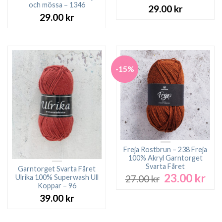
och mössa – 1346
29.00
kr
29.00
kr
-15%
Freja Rostbrun – 238 Freja
100% Akryl Garntorget
Svarta Fåret
Garntorget Svarta Fåret
23.00
kr
Det
Det
Ulrika 100% Superwash Ull
27.00
kr
ursprungliga
nuv
Koppar – 96
priset
pri
39.00
kr
var:
är:
27.00 kr.
23.0