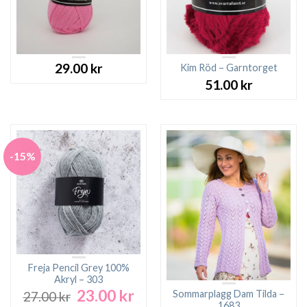
29.00
kr
Kim Röd – Garntorget
51.00
kr
-15%
Freja Pencil Grey 100%
Akryl – 303
23.00
kr
Det
Det
Sommarplagg Dam Tilda –
27.00
kr
1683