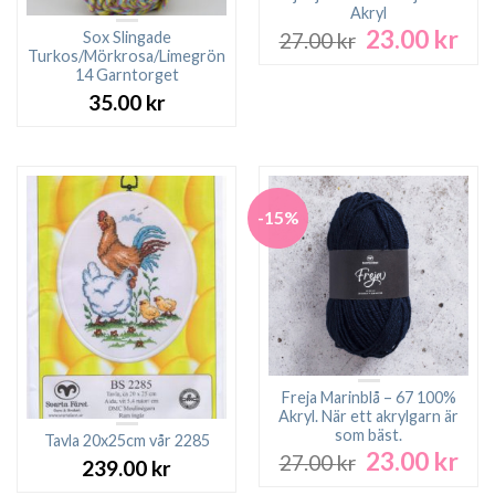
Akryl
23.00
kr
Det
Det
Sox Slingade
27.00
kr
ursprungliga
nuv
Turkos/Mörkrosa/Limegrön
14 Garntorget
priset
pri
var:
är:
35.00
kr
27.00 kr.
23.0
-15%
Freja Marinblå – 67 100%
Akryl. När ett akrylgarn är
som bäst.
Tavla 20x25cm vår 2285
23.00
kr
Det
Det
27.00
kr
239.00
kr
ursprungliga
nuv