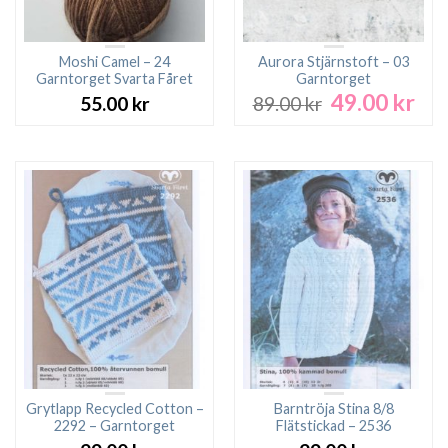
Moshi Camel – 24
Aurora Stjärnstoft – 03
Garntorget Svarta Fåret
Garntorget
49.00
kr
Det
Det
55.00
kr
89.00
kr
ursprungliga
nuv
priset
pri
var:
är:
89.00 kr.
49.0
Grytlapp Recycled Cotton –
Barntröja Stina 8/8
2292 – Garntorget
Flätstickad – 2536