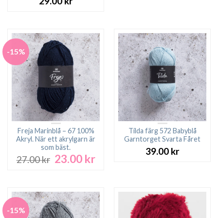
29.00
kr
-15%
Freja Marinblå – 67 100%
Tilda färg 572 Babyblå
Akryl. När ett akrylgarn är
Garntorget Svarta Fåret
som bäst.
39.00
kr
23.00
kr
Det
Det
27.00
kr
ursprungliga
nuvarande
priset
priset
var:
är:
27.00 kr.
23.00 kr.
-15%