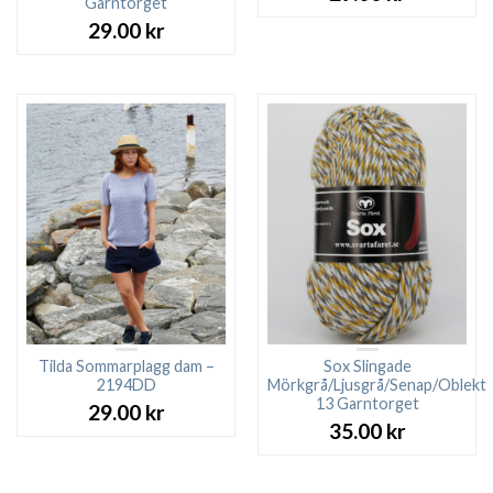
Garntorget
29.00
kr
Tilda Sommarplagg dam –
Sox Slingade
2194DD
Mörkgrå/Ljusgrå/Senap/Oblekt
13 Garntorget
29.00
kr
35.00
kr