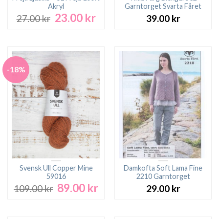
Akryl
Garntorget Svarta Fåret
23.00
kr
Det
Det
27.00
kr
39.00
kr
ursprungliga
nuvarande
priset
priset
var:
är:
27.00 kr.
23.00 kr.
-18%
Svensk Ull Copper Mine
Damkofta Soft Lama Fine
59016
2210 Garntorget
89.00
kr
Det
Det
109.00
kr
29.00
kr
ursprungliga
nuvarande
priset
priset
var:
är: