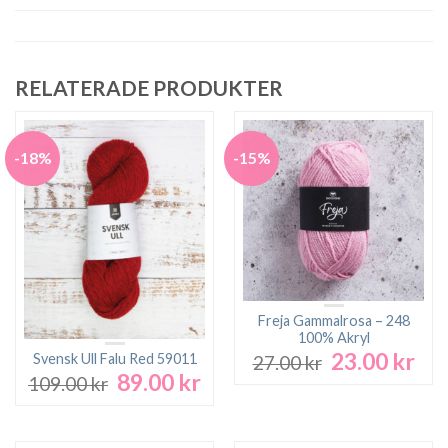
RELATERADE PRODUKTER
-18%
-15%
Freja Gammalrosa – 248
100% Akryl
23.00
kr
Det
Det
Svensk Ull Falu Red 59011
27.00
kr
ursprungliga
nuv
89.00
kr
Det
Det
109.00
kr
priset
pri
ursprungliga
nuvarande
var:
är:
priset
priset
27.00 kr.
23.0
var:
är: