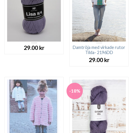
29.00
kr
Damtröja med virkade rutor
Tilda- 2196DD
29.00
kr
-18%