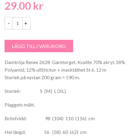
29.00
kr
Damtröja Renee 2628 Garntorget mängd
LÄGG TILL I VARUKORG
Damtröja Renee 2628 Garntorget. Kvalite 70% akryl, 18%
Polyamid, 12% ullStickor + masktäthet St 6, 12 m
Storlek på nystan 200 gram = 590 m.
Storlek: S (M) L (XL)
Plaggets mått.
Bröstvidd: 98 (104) 110 (116) cm
Hel längd: 56 (58) 60 (62) cm