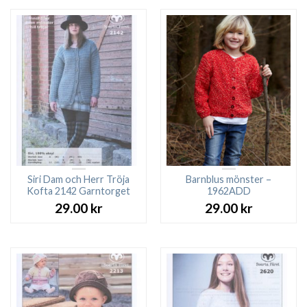
Siri Dam och Herr Tröja
Barnblus mönster –
Kofta 2142 Garntorget
1962ADD
29.00
kr
29.00
kr