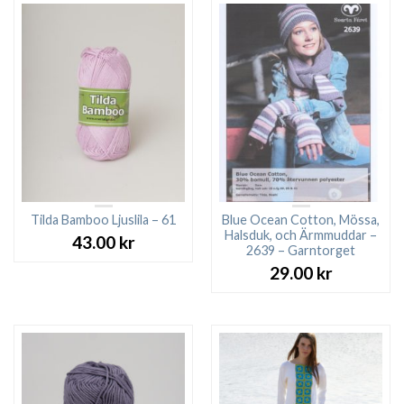
109.00 kr.
89.00 kr.
Tilda Bamboo Ljuslila – 61
Blue Ocean Cotton, Mössa,
Halsduk, och Ärmmuddar –
43.00
kr
2639 – Garntorget
29.00
kr