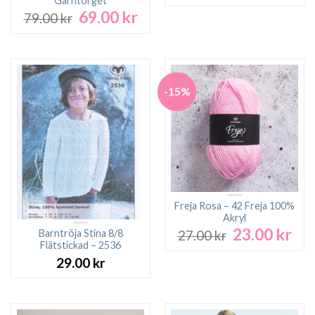
Garntorget
69.00
kr
Det
Det
79.00
kr
ursprungliga
nuvarande
priset
priset
var:
är:
79.00 kr.
69.00 kr.
-15%
Freja Rosa – 42 Freja 100%
Akryl
23.00
kr
Det
Det
Barntröja Stina 8/8
27.00
kr
ursprungliga
nuv
Flätstickad – 2536
priset
pri
29.00
kr
var:
är:
27.00 kr.
23.0