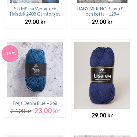
Siri Mössa Vantar och
BABY MERINO Babytröja
Halsduk 2408 Garntorget
och kofta – 1294
29.00
kr
29.00
kr
-15%
Freja Denim Blue – 268
23.00
kr
Det
Det
27.00
kr
29.00
kr
ursprungliga
nuvarande
priset
priset
var:
är:
27.00 kr.
23.00 kr.