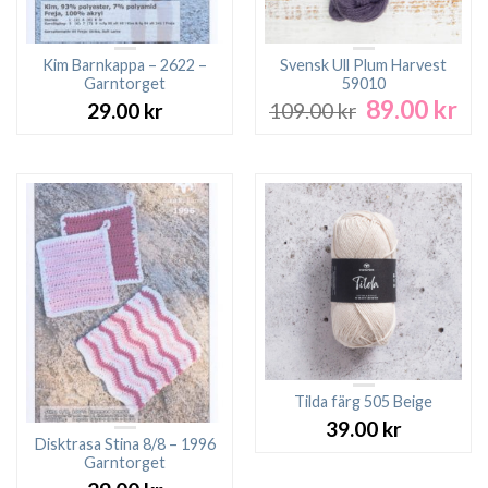
Kim Barnkappa – 2622 –
Svensk Ull Plum Harvest
Garntorget
59010
89.00
kr
Det
De
29.00
kr
109.00
kr
ursprungliga
nu
priset
pri
var:
är:
109.00 kr.
89.
Tilda färg 505 Beige
39.00
kr
Disktrasa Stina 8/8 – 1996
Garntorget