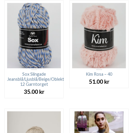
Sox Slingade
Kim Rosa – 40
Jeansblå/Ljusblå/Beige/Oblekt
51.00
kr
12 Garntorget
35.00
kr