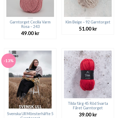
Garntorget Cecilia Varm
Kim Beige – 92 Garntorget
Rosa – 243
51.00
kr
49.00
kr
-13%
Tilda färg 45 Röd Svarta
Fåret Garntorget
Svenska Ull Mönsterhäfte 5
39.00
kr