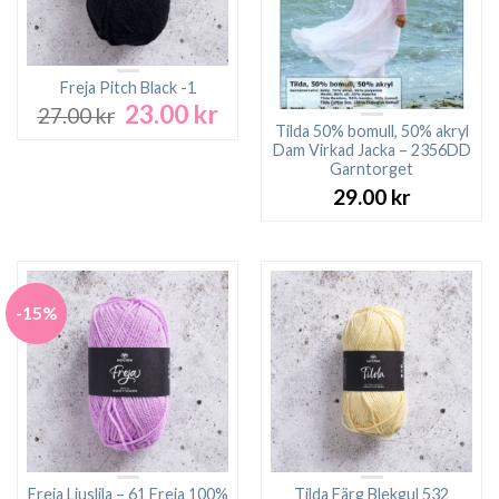
Freja Pitch Black -1
23.00
kr
Det
Det
27.00
kr
ursprungliga
nuvarande
Tilda 50% bomull, 50% akryl
Dam Virkad Jacka – 2356DD
priset
priset
Garntorget
var:
är:
29.00
kr
27.00 kr.
23.00 kr.
-15%
Freja Ljuslila – 61 Freja 100%
Tilda Färg Blekgul 532