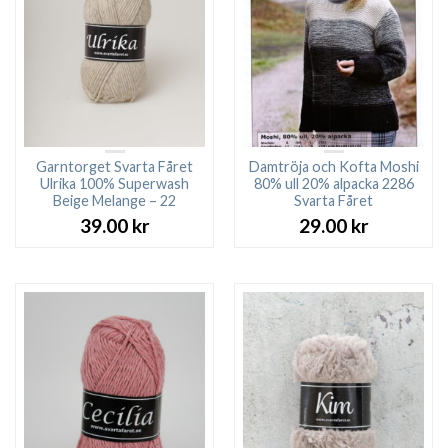
Garntorget Svarta Fåret
Damtröja och Kofta Moshi
Ulrika 100% Superwash
80% ull 20% alpacka 2286
Beige Melange – 22
Svarta Fåret
39.00
kr
29.00
kr