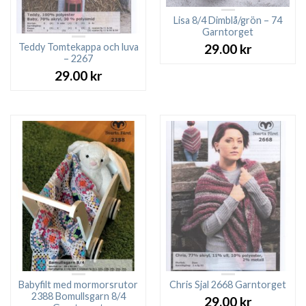
Lisa 8/4 Dimblå/grön – 74
Garntorget
Teddy Tomtekappa och luva
29.00
kr
– 2267
29.00
kr
Babyfilt med mormorsrutor
Chris Sjal 2668 Garntorget
2388 Bomullsgarn 8/4
29.00
kr