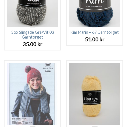
Sox Slingade Grå/Vit 03
Kim Marin – 67 Garntorget
Garntorget
51.00
kr
35.00
kr