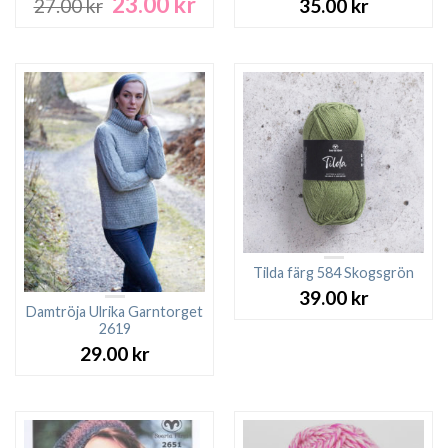
23.00
kr
Det
Det
27.00
kr
35.00
kr
ursprungliga
nuvarande
priset
priset
var:
är:
27.00 kr.
23.00 kr.
Tilda färg 584 Skogsgrön
39.00
kr
Damtröja Ulrika Garntorget
2619
29.00
kr