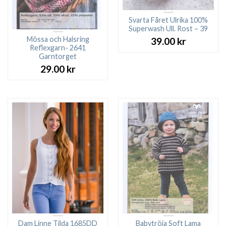
Svarta Fåret Ulrika 100%
Superwash Ull. Rost – 39
Mössa och Halsring
39.00
kr
Reflexgarn- 2641
Garntorget
29.00
kr
Dam Linne Tilda 1685DD
Babytröja Soft Lama