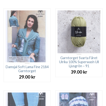
Garntorget Svarta Fåret
Ulrika 100% Superwash Ull
Ljusgrön – 91
Damsjal Soft Lama Fine 2184
Garntorget
39.00
kr
29.00
kr