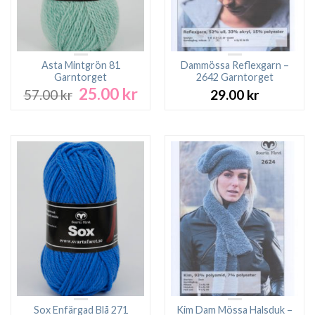
Asta Mintgrön 81
Dammössa Reflexgarn –
Garntorget
2642 Garntorget
25.00
kr
Det
Det
57.00
kr
29.00
kr
ursprungliga
nuvarande
priset
priset
var:
är:
57.00 kr.
25.00 kr.
Sox Enfärgad Blå 271
Kim Dam Mössa Halsduk –