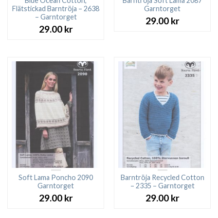
Blue Ocean Cotton,
Barntröja Soft Lama 2087
Flätstickad Barntröja – 2638
Garntorget
– Garntorget
29.00
kr
29.00
kr
Soft Lama Poncho 2090
Barntröja Recycled Cotton
Garntorget
– 2335 – Garntorget
29.00
kr
29.00
kr