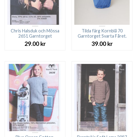
Chris Halsduk och Mössa
Tilda färg Kornblå 70
2651 Garntorget
Garntorget Svarta Fåret.
29.00
kr
39.00
kr