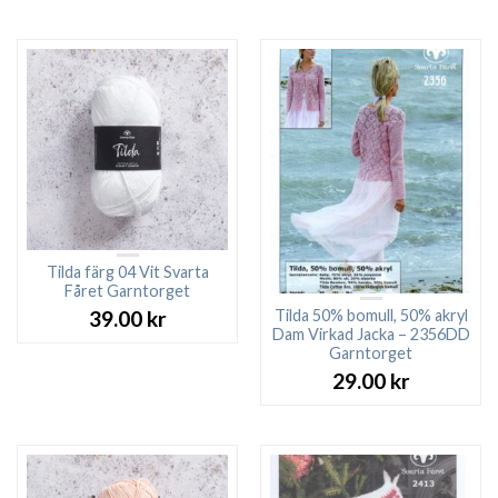
priset
pri
var:
är:
109.00 kr.
89.
Tilda färg 04 Vit Svarta
Fåret Garntorget
Tilda 50% bomull, 50% akryl
39.00
kr
Dam Virkad Jacka – 2356DD
Garntorget
29.00
kr