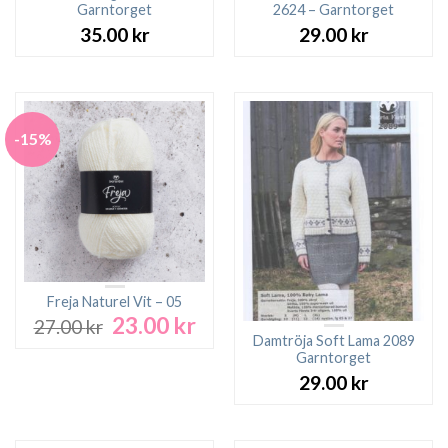
Garntorget
2624 – Garntorget
35.00
kr
29.00
kr
-15%
Freja Naturel Vit – 05
23.00
kr
Det
Det
27.00
kr
ursprungliga
nuvarande
Damtröja Soft Lama 2089
Garntorget
priset
priset
var:
är:
29.00
kr
27.00 kr.
23.00 kr.