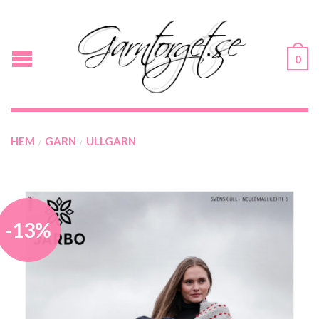
0
HEM
GARN
ULLGARN
/
/
-13%