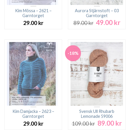
Kim Mössa – 2621 –
Aurora Stjärnstoft – 03
Garntorget
Garntorget
49.00
kr
Det
Det
29.00
kr
89.00
kr
ursprungliga
nuv
priset
pri
var:
är:
89.00 kr.
49.0
-18%
Kim Damjacka – 2623 –
Svensk Ull Rhubarb
Garntorget
Lemonade 59006
89.00
kr
Det
De
29.00
kr
109.00
kr
ursprungliga
nu