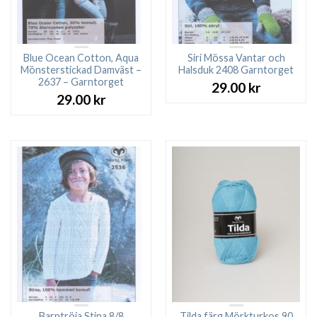
Blue Ocean Cotton, Aqua
Siri Mössa Vantar och
Mönsterstickad Damväst –
Halsduk 2408 Garntorget
2637 – Garntorget
29.00
kr
29.00
kr
Barntröja Stina 8/8
Tilda färg Mörkturkos 90