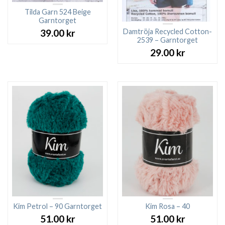
Tilda Garn 524 Beige
Garntorget
Damtröja Recycled Cotton-
39.00
kr
2539 – Garntorget
29.00
kr
Kim Petrol – 90 Garntorget
Kim Rosa – 40
51.00
kr
51.00
kr