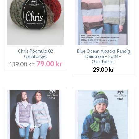
Chris Rödmulti 02
Blue Ocean Alpacka Randig
Garntorget
Damtröja – 2634 –
Garntorget
79.00
kr
Det
Det
119.00
kr
ursprungliga
nuvarande
29.00
kr
priset
priset
var:
är:
119.00 kr.
79.00 kr.