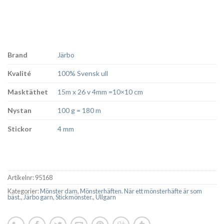
Brand
Järbo
Kvalité
100% Svensk ull
Masktäthet
15m x 26 v 4mm =10×10 cm
Nystan
100 g = 180 m
Stickor
4 mm
Artikelnr:
95168
Kategorier:
Mönster dam
,
Mönsterhäften. När ett mönsterhäfte är som
bäst.
,
Järbo garn
,
Stickmönster.
,
Ullgarn