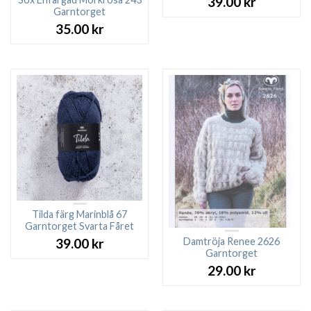
39.00
kr
Garntorget
35.00
kr
Tilda färg Marinblå 67
Garntorget Svarta Fåret
Damtröja Renee 2626
39.00
kr
Garntorget
29.00
kr