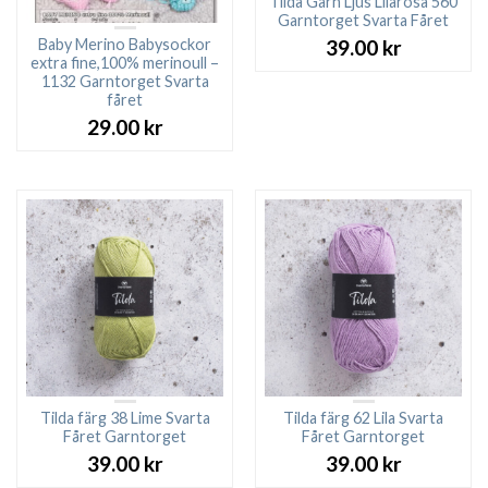
Tilda Garn Ljus Lilarosa 560
Garntorget Svarta Fåret
Baby Merino Babysockor
39.00
kr
extra fine,100% merinoull –
1132 Garntorget Svarta
fåret
29.00
kr
Tilda färg 38 Lime Svarta
Tilda färg 62 Lila Svarta
Fåret Garntorget
Fåret Garntorget
39.00
kr
39.00
kr