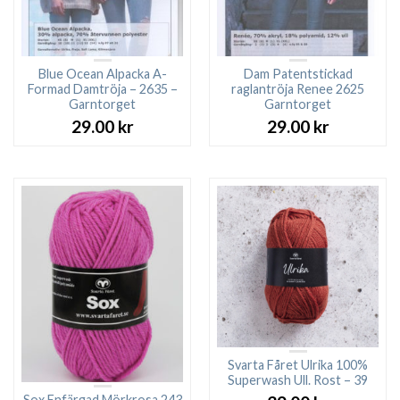
Blue Ocean Alpacka A-
Dam Patentstickad
Formad Damtröja – 2635 –
raglantröja Renee 2625
Garntorget
Garntorget
29.00
kr
29.00
kr
Svarta Fåret Ulrika 100%
Superwash Ull. Rost – 39
Sox Enfärgad Mörkrosa 243