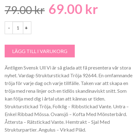
69.00
kr
Det
Det
79.00
kr
ursprungliga
nuvaran
priset
priset
var:
är:
Svenska Ull Mönsterhäfte 5 Garntorget mängd
79.00 kr.
69.00 kr.
LÄGG TILL I VARUKORG
Äntligen Svensk Ull Vi är så glada att få presentera vår stora
nyhet. Vardag-Strukturstickad Tröja 92644. En omfamnande
tröja för varje dag och varje tillfälle. Taken var att skapa en
tröja med rena linjer och en tidlös skandinaviskt snitt. Som
kan följa med dig i årtal utan att kännas ur tiden.
Strukturstickad Tröja, Folklig – Ribbstickad Vante. Untra –
Enkel Ribbad Mössa. Ovansjö – Kofta Med Mönsterbård.
Åttersta – Rätstickad Vante. Hemtrakt – Sjal Med
Strukturpartier. Angulus – Virkad Pläd.