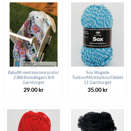
Babyfilt med mormorsrutor
Sox Slingade
2388 Bomullsgarn 8/4
Turkos/Mörkturkos/Oblekt
Garntorget
11 Garntorget
29.00
kr
35.00
kr