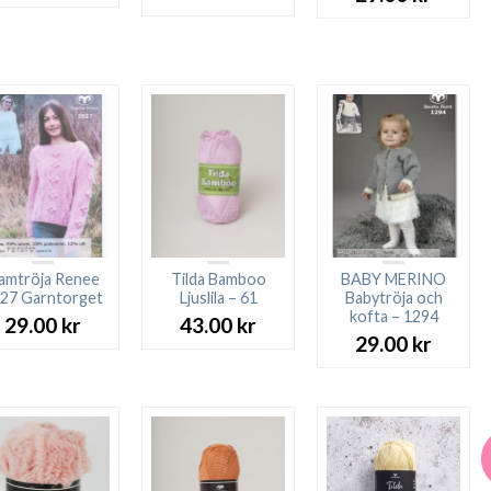
ursprungliga
nuvarande
priset
priset
var:
är:
27.00 kr.
23.00 kr.
amtröja Renee
Tilda Bamboo
BABY MERINO
27 Garntorget
Ljuslila – 61
Babytröja och
kofta – 1294
29.00
kr
43.00
kr
29.00
kr