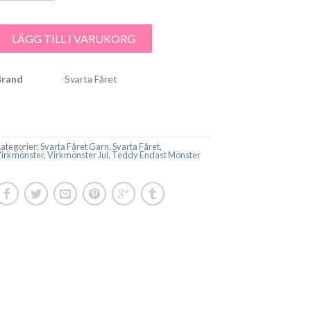
eddy Tomtekappa och luva – 2267 mängd
LÄGG TILL I VARUKORG
Brand
Svarta Fåret
ategorier:
Svarta Fåret Garn
,
Svarta Fåret
,
irkmönster
,
Virkmönster Jul
,
Teddy Endast Mönster