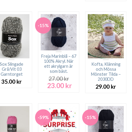
-15%
Freja Marinblå – 67
100% Akryl. När
Sox Slingade
Kofta, Klänning
ett akrylgarn är
Grå/Vit 03
och Mössa
som bäst.
Garntorget
Mönster Tilda –
27.00
kr
2030DD
35.00
kr
23.00
kr
Det
Det
29.00
kr
ursprungliga
nuvarande
priset
priset
var:
är:
27.00 kr.
23.00 kr.
-59%
-15%