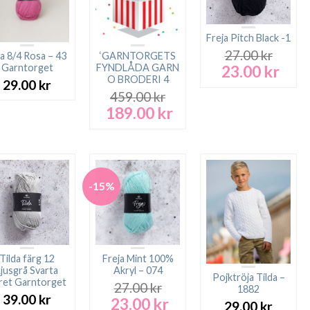
Freja Pitch Black -1
27.00
kr
sa 8/4 Rosa – 43
‘GARNTORGETS
23.00
kr
Garntorget
FYNDLÅDA GARN
Det
Det
O BRODERI 4
ursprungliga
nuva
29.00
kr
priset
prise
459.00
kr
var:
är:
189.00
kr
Det
Det
27.00 kr.
23.00
ursprungliga
nuvarande
priset
priset
var:
är:
459.00 kr.
189.00 kr.
-15%
Tilda färg 12
Freja Mint 100%
Ljusgrå Svarta
Akryl – 074
Pojktröja Tilda –
ret Garntorget
27.00
kr
1882
39.00
kr
23.00
kr
Det
Det
29.00
kr