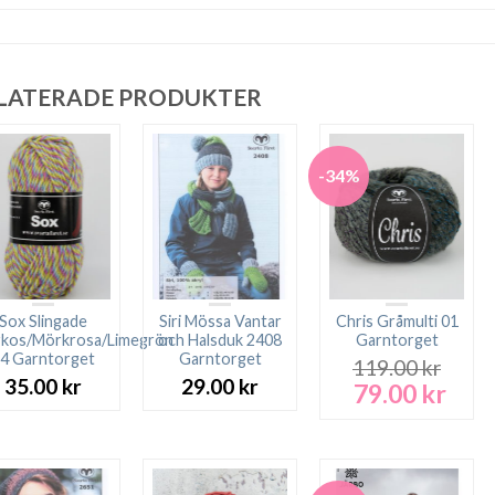
LATERADE PRODUKTER
-34%
Sox Slingade
Siri Mössa Vantar
Chris Gråmulti 01
rkos/Mörkrosa/Limegrön
och Halsduk 2408
Garntorget
4 Garntorget
Garntorget
119.00
kr
35.00
kr
29.00
kr
79.00
kr
Det
Det
ursprungliga
nuva
priset
prise
var:
är:
119.00 kr.
79.00