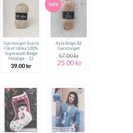
-56%
Garntorget Svarta
Asta Beige 82
Fåret Ulrika 100%
Garntorget
Superwash Beige
57.00
kr
Melange – 22
25.00
kr
Det
Det
39.00
kr
ursprungliga
nuvarande
rande
priset
priset
t
var:
är:
57.00 kr.
25.00 kr.
 kr.