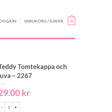
OGGA IN
VARUKORG
/
0.00
KR
0
Teddy Tomtekappa och
luva – 2267
29.00
kr