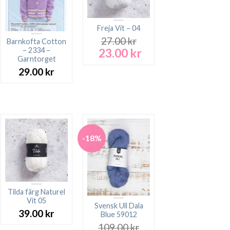
Freja Vit – 04
27.00
kr
Barnkofta Cotton
23.00
kr
– 2334 –
Det
Det
Garntorget
rande
ursprungliga
nuvarande
t
priset
priset
29.00
kr
var:
är:
 kr.
27.00 kr.
23.00 kr.
-18%
Tilda färg Naturel
Vit 05
Svensk Ull Dala
39.00
kr
Blue 59012
109.00
kr