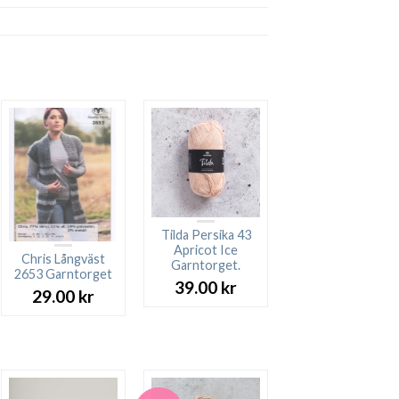
Tilda Persika 43
Apricot Ice
Chris Långväst
Garntorget.
2653 Garntorget
39.00
kr
29.00
kr
rande
t
 kr.