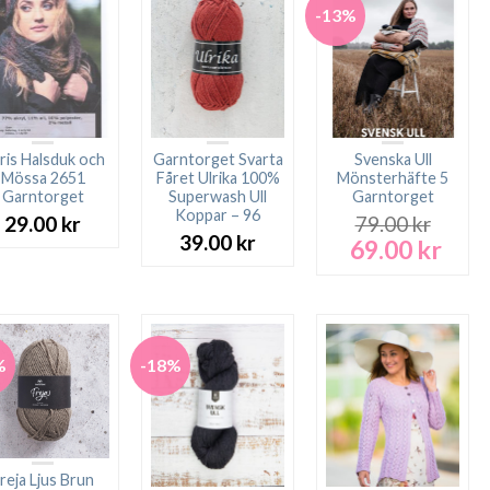
-13%
ris Halsduk och
Garntorget Svarta
Svenska Ull
Mössa 2651
Fåret Ulrika 100%
Mönsterhäfte 5
Garntorget
Superwash Ull
Garntorget
Koppar – 96
29.00
kr
79.00
kr
39.00
kr
69.00
kr
Det
Det
ursprungliga
nuva
priset
prise
var:
är:
79.00 kr.
69.00
%
-18%
reja Ljus Brun