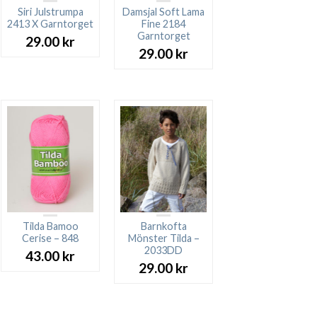
Siri Julstrumpa
Damsjal Soft Lama
2413 X Garntorget
Fine 2184
Garntorget
29.00
kr
29.00
kr
Tilda Bamoo
Barnkofta
Cerise – 848
Mönster Tilda –
2033DD
43.00
kr
29.00
kr