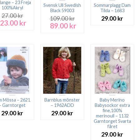
ange – 23 Freja
Svensk Ull Swedish
Sommarplagg Dam
100%Akryl
Black 59003
Tilda – 1683
27.00
kr
109.00
kr
29.00
kr
23.00
kr
Det
Det
89.00
kr
Det
Det
ursprungliga
nuvarande
ursprungliga
nuvarande
priset
priset
priset
priset
var:
är:
var:
är:
27.00 kr.
23.00 kr.
109.00 kr.
89.00 kr.
m Mössa – 2621
Barnblus mönster
Baby Merino
– Garntorget
– 1962ADD
Babysockor extra
fine,100%
29.00
kr
29.00
kr
merinoull – 1132
Garntorget Svarta
fåret
29.00
kr