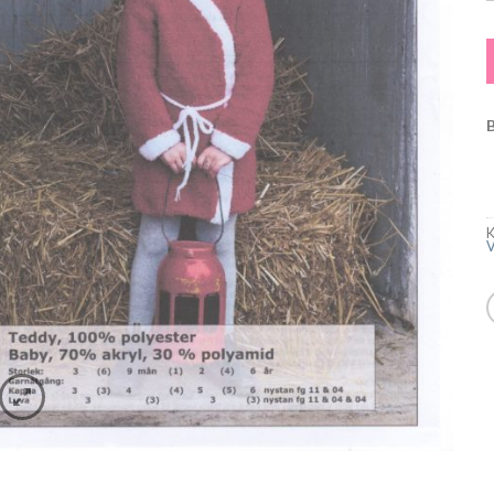
T
K
V