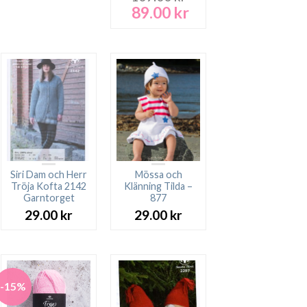
89.00
kr
Det
Det
ursprungliga
nuvarande
priset
priset
var:
är:
109.00 kr.
89.00 kr.
Siri Dam och Herr
Mössa och
Tröja Kofta 2142
Klänning Tilda –
Garntorget
877
29.00
kr
29.00
kr
-15%