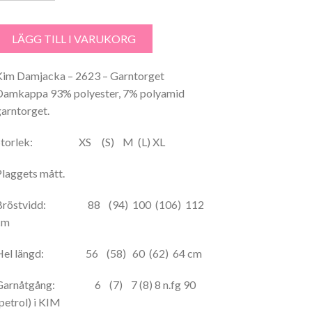
im Damjacka - 2623 - Garntorget mängd
LÄGG TILL I VARUKORG
Kim Damjacka – 2623 – Garntorget
Damkappa 93% polyester, 7% polyamid
garntorget.
Storlek: XS (S) M (L) XL
Plaggets mått.
Bröstvidd: 88 (94) 100 (106) 112
cm
Hel längd: 56 (58) 60 (62) 64 cm
Garnåtgång: 6 (7) 7 (8) 8 n.fg 90
(petrol) i KIM