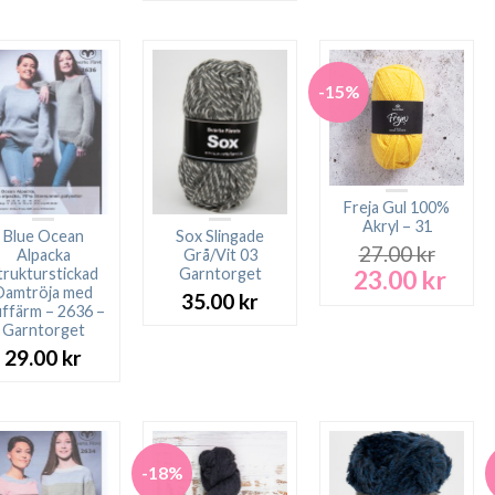
priset
prise
var:
är:
89.00 kr.
49.00
-15%
Freja Gul 100%
Akryl – 31
Blue Ocean
Sox Slingade
27.00
kr
Alpacka
Grå/Vit 03
23.00
kr
trukturstickad
Garntorget
Det
Det
Damtröja med
ursprungliga
nuva
35.00
kr
ffärm – 2636 –
priset
prise
Garntorget
var:
är:
29.00
kr
27.00 kr.
23.00
-18%