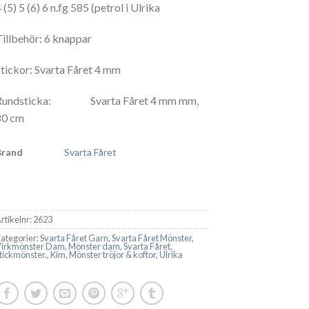
 (5) 5 (6) 6 n.fg 585 (petrol i Ulrika
Tillbehör: 6 knappar
Stickor: Svarta Fåret 4 mm
Rundsticka: Svarta Fåret 4 mm mm,
80 cm
Brand
Svarta Fåret
rtikelnr:
2623
ategorier:
Svarta Fåret Garn
,
Svarta Fåret Mönster
,
Virkmönster Dam
,
Mönster dam
,
Svarta Fåret
,
tickmönster.
,
Kim
,
Mönster tröjor & koftor
,
Ulrika