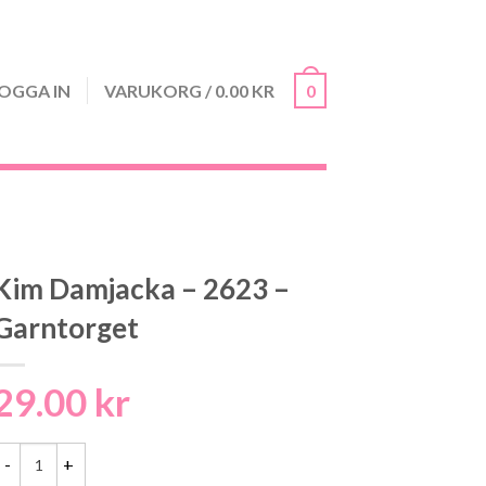
OGGA IN
VARUKORG
/
0.00
KR
0
Kim Damjacka – 2623 –
Garntorget
29.00
kr