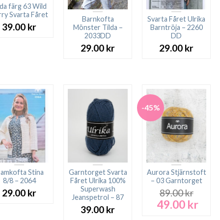
lda färg 63 Wild
ry Svarta Fåret
Barnkofta
Svarta Fåret Ulrika
39.00
kr
Mönster Tilda –
Barntröja – 2260
2033DD
DD
29.00
kr
29.00
kr
-45%
amkofta Stina
Garntorget Svarta
Aurora Stjärnstoft
8/8 – 2064
Fåret Ulrika 100%
– 03 Garntorget
Superwash
29.00
kr
89.00
kr
Jeanspetrol – 87
49.00
kr
Det
Det
39.00
kr
ursprungliga
nuva