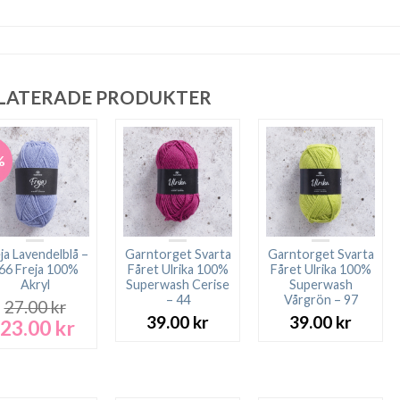
LATERADE PRODUKTER
%
ja Lavendelblå –
Garntorget Svarta
Garntorget Svarta
66 Freja 100%
Fåret Ulrika 100%
Fåret Ulrika 100%
Akryl
Superwash Cerise
Superwash
– 44
Vårgrön – 97
27.00
kr
39.00
kr
39.00
kr
23.00
kr
Det
Det
ursprungliga
nuvarande
priset
priset
var:
är:
27.00 kr.
23.00 kr.