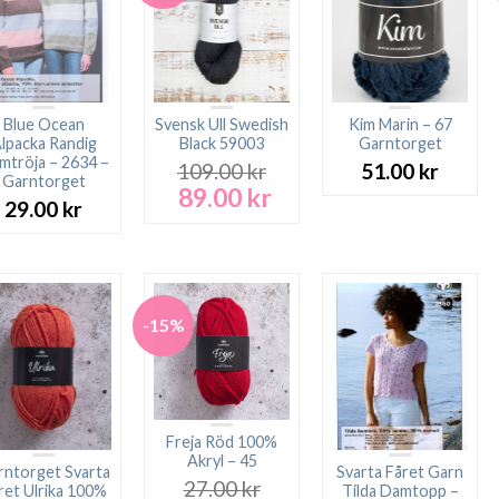
Blue Ocean
Svensk Ull Swedish
Kim Marin – 67
lpacka Randig
Black 59003
Garntorget
mtröja – 2634 –
109.00
kr
51.00
kr
Garntorget
89.00
kr
Det
Det
29.00
kr
ursprungliga
nuvarande
priset
priset
var:
är:
109.00 kr.
89.00 kr.
-15%
Freja Röd 100%
Akryl – 45
rntorget Svarta
Svarta Fåret Garn
27.00
kr
ret Ulrika 100%
Tilda Damtopp –