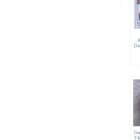
A
Da
Ga
Få