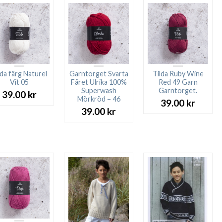
lda färg Naturel
Garntorget Svarta
Tilda Ruby Wine
Vit 05
Fåret Ulrika 100%
Red 49 Garn
Superwash
Garntorget.
39.00
kr
Mörkröd – 46
39.00
kr
39.00
kr