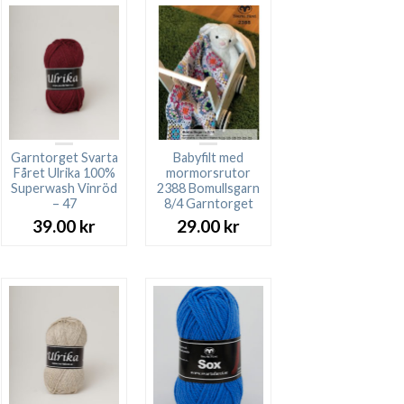
Garntorget Svarta
Babyfilt med
Fåret Ulrika 100%
mormorsrutor
Superwash Vinröd
2388 Bomullsgarn
– 47
8/4 Garntorget
39.00
kr
29.00
kr