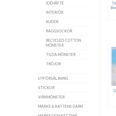
IDÉHÄFTE
Ti
Ber
INTERIÖR
KUDDE
RAGGSOCKOR
RECYCLED COTTON
MÖNSTER
TILDA MÖNSTER
TRÖJOR
UTFÖRSÄLJNING
STICKOR
D
VIRKMÖNSTER
MARKS & KATTENS GARN
MARKS OCH KATTENS