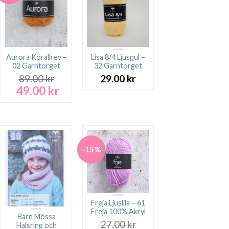
Aurora Korallrev –
Lisa 8/4 Ljusgul –
02 Garntorget
32 Garntorget
89.00
kr
29.00
kr
49.00
kr
Det
Det
ursprungliga
nuvarande
priset
priset
var:
är:
89.00 kr.
49.00 kr.
-15%
Freja Ljuslila – 61
Freja 100% Akryl
Barn Mössa
27.00
kr
Halsring och