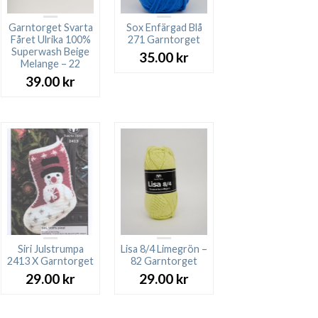
Garntorget Svarta
Sox Enfärgad Blå
Fåret Ulrika 100%
271 Garntorget
Superwash Beige
35.00
kr
Melange – 22
39.00
kr
Siri Julstrumpa
Lisa 8/4 Limegrön –
2413 X Garntorget
82 Garntorget
29.00
kr
29.00
kr
rande