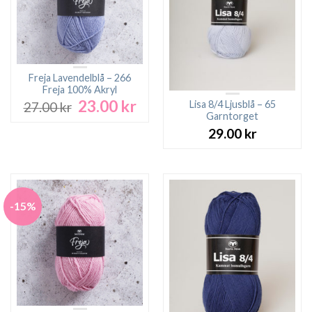
Freja Lavendelblå – 266
Freja 100% Akryl
23.00
kr
Det
Det
Lisa 8/4 Ljusblå – 65
27.00
kr
ursprungliga
nuvarande
Garntorget
priset
priset
29.00
kr
var:
är:
27.00 kr.
23.00 kr.
-15%