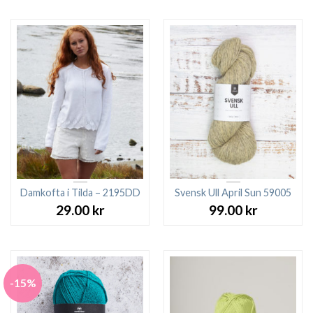
27.00 kr.
23.00 kr.
Damkofta i Tilda – 2195DD
Svensk Ull April Sun 59005
29.00
kr
99.00
kr
-15%