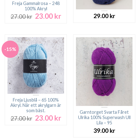
Freja Gammalrosa – 248
100% Akryl
23.00
kr
Det
Det
29.00
kr
27.00
kr
ursprungliga
nuvarande
priset
priset
var:
är:
27.00 kr.
23.00 kr.
-15%
Freja Ljusblå – 65 100%
Akryl. När ett akrylgarn är
som bäst.
Garntorget Svarta Fåret
23.00
kr
Det
Det
Ulrika 100% Superwash Ull
27.00
kr
ursprungliga
nuvarande
Lila – 95
priset
priset
39.00
kr
var:
är: