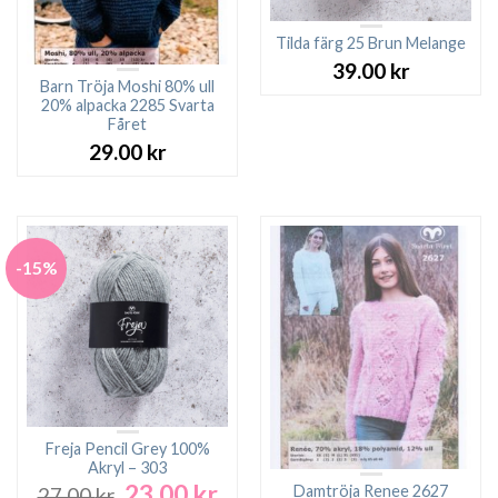
Tilda färg 25 Brun Melange
39.00
kr
Barn Tröja Moshi 80% ull
20% alpacka 2285 Svarta
Fåret
29.00
kr
-15%
Freja Pencil Grey 100%
Akryl – 303
23.00
kr
Det
Det
Damtröja Renee 2627
27.00
kr