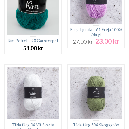
Freja Ljuslila – 61 Freja 100%
Akryl
23.00
kr
Det
Det
Kim Petrol – 90 Garntorget
27.00
kr
ursprungliga
nuv
51.00
kr
priset
pri
var:
är:
27.00 kr.
23.0
Tilda färg 04 Vit Svarta
Tilda färg 584 Skogsgrön