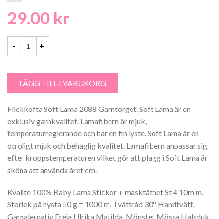
29.00
kr
Flickkofta Soft Lama 2088 Garntorget mängd
LÄGG TILL I VARUKORG
Flickkofta Soft Lama 2088 Garntorget. Soft Lama är en
exklusiv garnkvalitet. Lamafibern är mjuk,
temperaturreglerande och har en fin lyste. Soft Lama är en
otroligt mjuk och behaglig kvalitet. Lamafibern anpassar sig
efter kroppstemperaturen vilket gör att plagg i Soft Lama är
sköna att använda året om.
Kvalite 100% Baby Lama Stickor + masktäthet St 4 10m m.
Storlek på nysta 50 g = 1000 m. Tvättråd 30° Handtvätt.
Garnalernativ Freja Ulrika Matilda. Mönster Mössa Halsduk