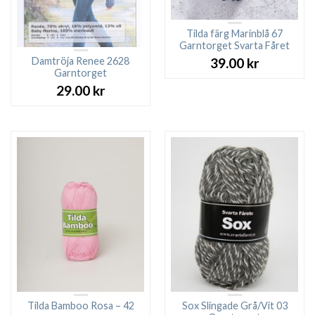
Tilda färg Marinblå 67
Garntorget Svarta Fåret
Damtröja Renee 2628
39.00
kr
Garntorget
29.00
kr
Tilda Bamboo Rosa – 42
Sox Slingade Grå/Vit 03