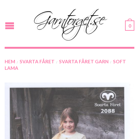
0
HEM
SVARTA FÅRET
SVARTA FÅRET GARN
SOFT
/
/
/
LAMA