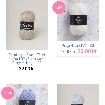
-15%
Freja Naturel Vit – 05
23.00
kr
Det
Det
27.00
kr
ursprungliga
nuv
Garntorget Svarta Fåret
Ulrika 100% Superwash
priset
pri
Beige Melange – 22
var:
är:
39.00
kr
27.00 kr.
23.0
-15%