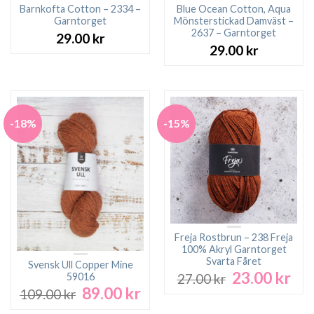
Barnkofta Cotton – 2334 –
Blue Ocean Cotton, Aqua
Garntorget
Mönsterstickad Damväst –
2637 – Garntorget
29.00
kr
29.00
kr
-18%
-15%
Freja Rostbrun – 238 Freja
100% Akryl Garntorget
Svarta Fåret
Svensk Ull Copper Mine
23.00
kr
Det
Det
59016
27.00
kr
ursprungliga
nuv
89.00
kr
Det
Det
109.00
kr
priset
pri
ursprungliga
nuvarande