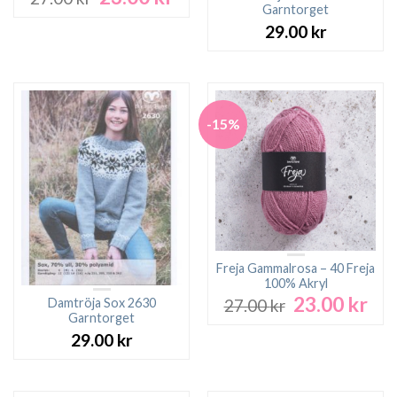
ursprungliga
nuvarande
Garntorget
priset
priset
29.00
kr
var:
är:
27.00 kr.
23.00 kr.
-15%
Freja Gammalrosa – 40 Freja
100% Akryl
23.00
kr
Det
Det
Damtröja Sox 2630
27.00
kr
ursprungliga
nuv
Garntorget
priset
pri
29.00
kr
var:
är:
27.00 kr.
23.0