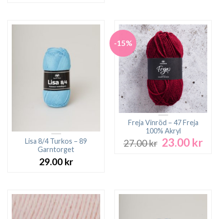
-15%
Freja Vinröd – 47 Freja
100% Akryl
23.00
kr
Det
Det
Lisa 8/4 Turkos – 89
27.00
kr
ursprungliga
nuv
Garntorget
priset
pri
29.00
kr
var:
är:
27.00 kr.
23.0