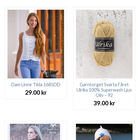
Dam Linne Tilda 1685DD
Garntorget Svarta Fåret
Ulrika 100% Superwash Ljus
29.00
kr
Oliv – 92
39.00
kr