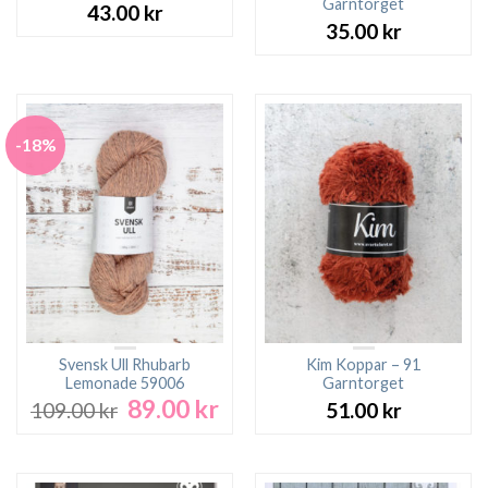
Garntorget
43.00
kr
35.00
kr
-18%
Svensk Ull Rhubarb
Kim Koppar – 91
Lemonade 59006
Garntorget
89.00
kr
Det
Det
109.00
kr
51.00
kr
ursprungliga
nuvarande
priset
priset
var:
är: