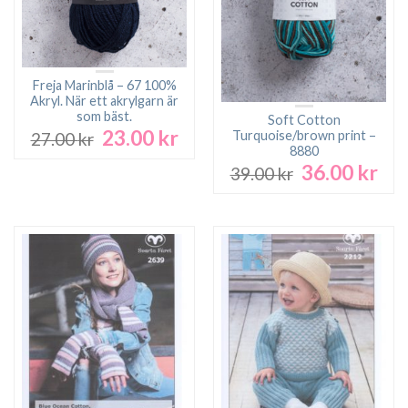
Freja Marinblå – 67 100%
Akryl. När ett akrylgarn är
som bäst.
Soft Cotton
23.00
kr
Det
Det
Turquoise/brown print –
27.00
kr
ursprungliga
nuvarande
8880
36.00
kr
priset
priset
Det
Det
39.00
kr
var:
är:
ursprungliga
nuv
27.00 kr.
23.00 kr.
priset
pri
var:
är:
39.00 kr.
36.0