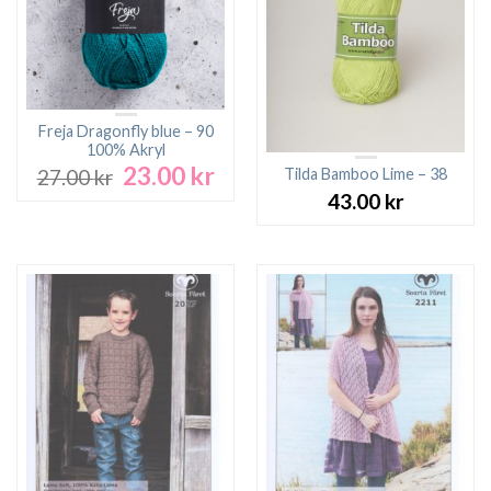
Freja Dragonfly blue – 90
100% Akryl
23.00
kr
Det
Det
Tilda Bamboo Lime – 38
27.00
kr
ursprungliga
nuvarande
43.00
kr
priset
priset
var:
är:
27.00 kr.
23.00 kr.