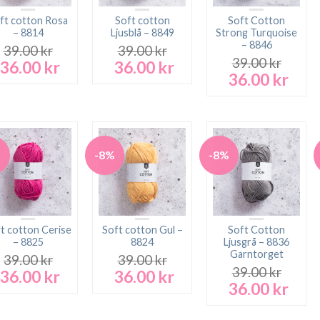
ft cotton Rosa
Soft cotton
Soft Cotton
– 8814
Ljusblå – 8849
Strong Turquoise
– 8846
39.00
kr
39.00
kr
39.00
kr
36.00
kr
36.00
kr
Det
Det
Det
Det
36.00
kr
Det
Det
ursprungliga
nuvarande
ursprungliga
nuvarande
ursprungliga
nuva
priset
priset
priset
priset
priset
prise
var:
är:
var:
är:
var:
är:
39.00 kr.
36.00 kr.
39.00 kr.
36.00 kr.
39.00 kr.
36.00
%
-8%
-8%
t cotton Cerise
Soft cotton Gul –
Soft Cotton
– 8825
8824
Ljusgrå – 8836
Garntorget
39.00
kr
39.00
kr
39.00
kr
36.00
kr
36.00
kr
Det
Det
Det
Det
36.00
kr
Det
Det
ursprungliga
nuvarande
ursprungliga
nuvarande
ursprungliga
nuva
priset
priset
priset
priset
priset
prise
var:
är:
var:
är: