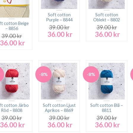
Soft cotton
Soft cotton
Purple – 8844
Oblekt – 8802
ft cotton Beige
39.00
kr
39.00
kr
– 8856
36.00
kr
36.00
kr
Det
Det
Det
Det
39.00
kr
ursprungliga
nuvarande
ursprungliga
nuva
36.00
kr
Det
Det
priset
priset
priset
prise
ursprungliga
nuvarande
var:
är:
var:
är:
priset
priset
39.00 kr.
36.00 kr.
39.00 kr.
36.00
var:
är:
39.00 kr.
36.00 kr.
%
-8%
-8%
ft cotton Järbo
Soft cotton Ljust
Soft cotton Blå –
Röd – 8808
Aprikos – 8869
8811
39.00
kr
39.00
kr
39.00
kr
36.00
kr
36.00
kr
36.00
kr
Det
Det
Det
Det
Det
Det
ursprungliga
nuvarande
ursprungliga
nuvarande
ursprungliga
nuva