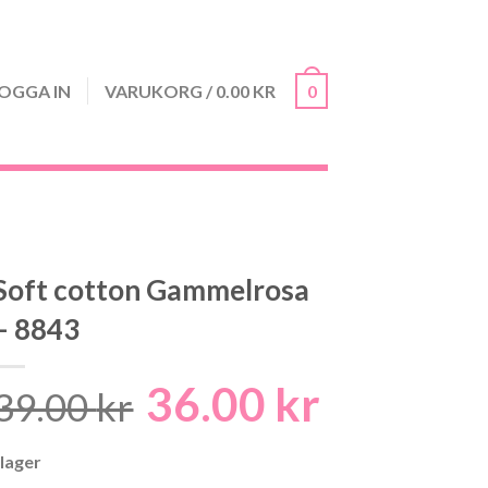
OGGA IN
VARUKORG
/
0.00
KR
0
Soft cotton Gammelrosa
– 8843
36.00
kr
Det
Det
39.00
kr
ursprungliga
nuvarand
 lager
priset
priset