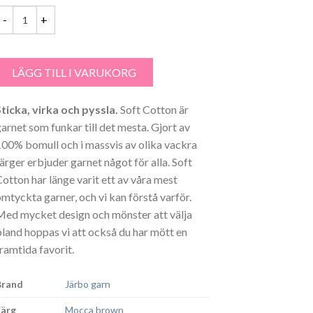
var:
är:
39.00 kr.
36.00 kr.
oft cotton Gammelrosa - 8843 mängd
LÄGG TILL I VARUKORG
Sticka, virka och pyssla.
Soft Cotton är
garnet som funkar till det mesta. Gjort av
100% bomull och i massvis av olika vackra
färger erbjuder garnet något för alla. Soft
Cotton har länge varit ett av våra mest
omtyckta garner, och vi kan förstå varför.
Med mycket design och mönster att välja
bland hoppas vi att också du har mött en
framtida favorit.
Brand
Järbo garn
Färg
Mocca brown