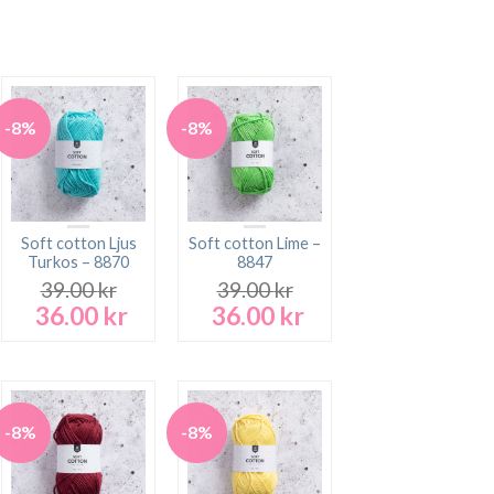
-8%
-8%
Soft cotton Ljus
Soft cotton Lime –
Turkos – 8870
8847
39.00
kr
39.00
kr
36.00
kr
36.00
kr
Det
Det
Det
Det
rande
ursprungliga
nuvarande
ursprungliga
nuvarande
t
priset
priset
priset
priset
var:
är:
var:
är:
 kr.
39.00 kr.
36.00 kr.
39.00 kr.
36.00 kr.
-8%
-8%