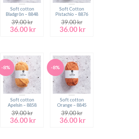
Soft cotton
Soft Cotton
Bladgrön – 8848
Pistachio – 8876
39.00
kr
39.00
kr
36.00
kr
36.00
kr
Det
Det
Det
Det
ursprungliga
nuvarande
ursprungliga
nuvarande
rande
priset
priset
priset
priset
t
var:
är:
var:
är:
39.00 kr.
36.00 kr.
39.00 kr.
36.00 kr.
 kr.
-8%
-8%
Soft cotton
Soft cotton
Apelsin – 8858
Orange – 8845
39.00
kr
39.00
kr
36.00
kr
36.00
kr
Det
Det
Det
Det
ursprungliga
nuvarande
ursprungliga
nuvarande
rande
priset
priset
priset
priset
t
var:
är:
var:
är: