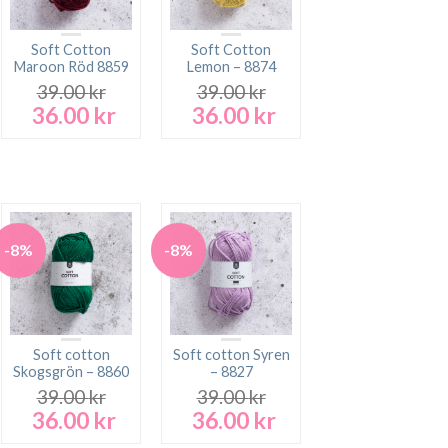
Soft Cotton
Soft Cotton
Maroon Röd 8859
Lemon – 8874
39.00
kr
39.00
kr
36.00
kr
36.00
kr
Det
Det
Det
Det
rande
ursprungliga
nuvarande
ursprungliga
nuvarande
t
priset
priset
priset
priset
var:
är:
var:
är:
 kr.
39.00 kr.
36.00 kr.
39.00 kr.
36.00 kr.
-8%
-8%
Soft cotton
Soft cotton Syren
Skogsgrön – 8860
– 8827
39.00
kr
39.00
kr
36.00
kr
36.00
kr
Det
Det
Det
Det
rande
ursprungliga
nuvarande
ursprungliga
nuvarande