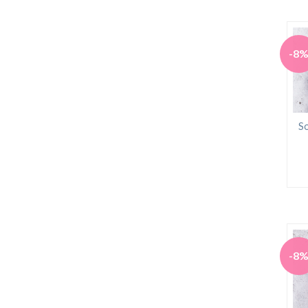
-8
So
-8