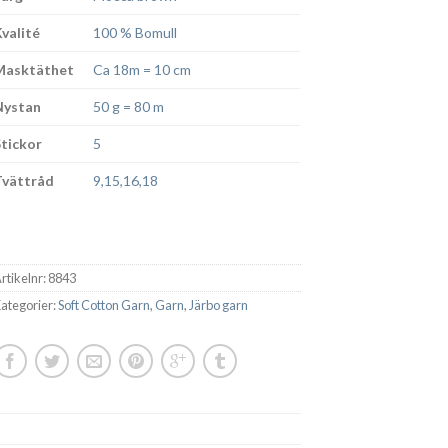
Kvalité
100 % Bomull
Masktäthet
Ca 18m = 10 cm
Nystan
50 g = 80 m
Stickor
5
Tvättråd
9,15,16,18
rtikelnr:
8843
ategorier:
Soft Cotton Garn
,
Garn
,
Järbo garn