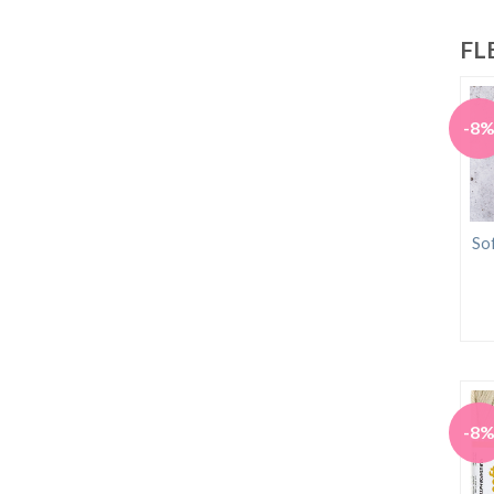
FL
-8
So
-8