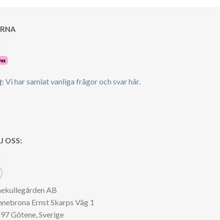
39.00 kr.
36.00 kr.
39.00 kr.
36.00 kr.
 kr.
ARNA
:
Vi har samlat vanliga frågor och svar här.
J OSS:
nekullegården AB
nnebrona Ernst Skarps Väg 1
97 Götene, Sverige