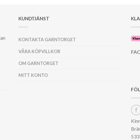
var:
är:
39.00 kr.
36.00 kr.
39.00 kr.
36.00 kr.
39.00 kr.
36.00
KUNDTJÄNST
KL
ran
KONTAKTA GARNTORGET
VÅRA KÖPVILLKOR
FAQ
OM GARNTORGET
MITT KONTO
FÖL
Kin
Brä
533 