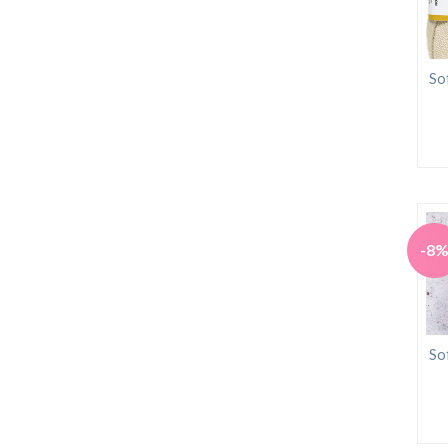
So
-8
So