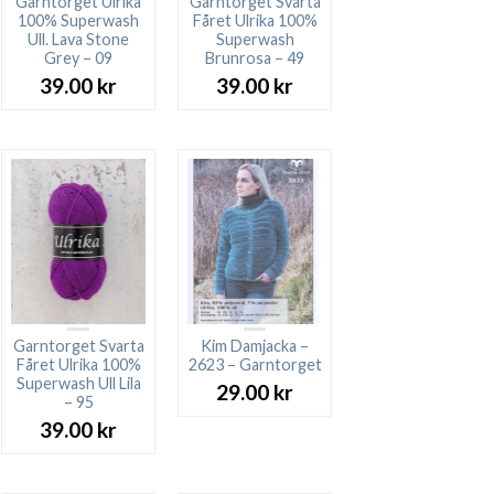
Garntorget Ulrika
Garntorget Svarta
100% Superwash
Fåret Ulrika 100%
Ull. Lava Stone
Superwash
Grey – 09
Brunrosa – 49
39.00
kr
39.00
kr
Garntorget Svarta
Kim Damjacka –
Fåret Ulrika 100%
2623 – Garntorget
Superwash Ull Lila
29.00
kr
– 95
39.00
kr