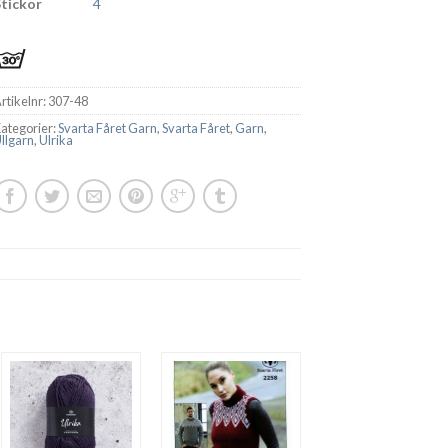
Stickor
4
rtikelnr:
307-48
ategorier:
Svarta Fåret Garn
,
Svarta Fåret
,
Garn
,
llgarn
,
Ulrika