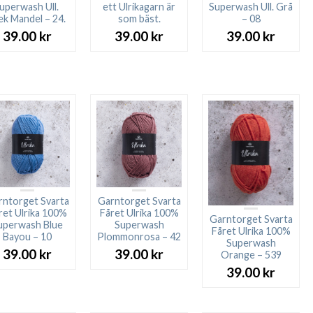
uperwash Ull.
ett Ulrikagarn är
Superwash Ull. Grå
ek Mandel – 24.
som bäst.
– 08
39.00
kr
39.00
kr
39.00
kr
rntorget Svarta
Garntorget Svarta
ret Ulrika 100%
Fåret Ulrika 100%
Garntorget Svarta
uperwash Blue
Superwash
Fåret Ulrika 100%
Bayou – 10
Plommonrosa – 42
Superwash
39.00
kr
39.00
kr
Orange – 539
39.00
kr