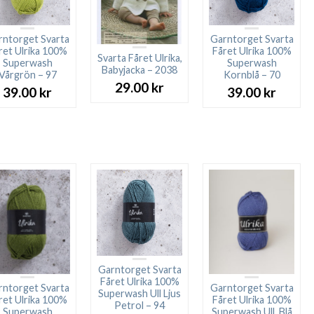
rntorget Svarta
Garntorget Svarta
ret Ulrika 100%
Fåret Ulrika 100%
Svarta Fåret Ulrika,
Superwash
Superwash
Babyjacka – 2038
Vårgrön – 97
Kornblå – 70
29.00
kr
39.00
kr
39.00
kr
Garntorget Svarta
Fåret Ulrika 100%
rntorget Svarta
Garntorget Svarta
Superwash Ull Ljus
ret Ulrika 100%
Fåret Ulrika 100%
Petrol – 94
Superwash
Superwash Ull. Blå