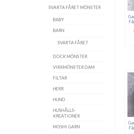
SVARTA FÅRET MÖNSTER
Ga
BABY
Få
BARN
SVARTA FÅRET
DOCK MÖNSTER
VIRKMÖNSTER DAM
FILTAR
HERR
HUND
HUSHÅLLS-
KREATIONER
Ga
MOSHI GARN
Få