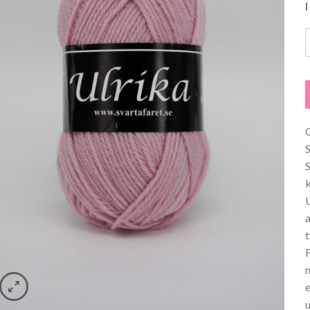
I
G
a