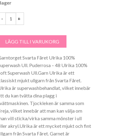
 lager
arntorget Svarta Fåret Ulrika 100% Superwash Puderrosa - 48 mängd
LÄGG TILL I VARUKORG
Garntorget Svarta Fåret Ulrika 100%
Superwash Ull. Puderrosa – 48 Ulrika 100%
Soft Superwash Ull.Garn Ulrika är ett
klassiskt mjukt ullgarn från Svarta Fåret.
Ulrika är superwashbehandlat, vilket innebär
tt du kan tvätta dina plagg i
tvättmaskinen. Tjockleken är samma som
Freja, vilket innebär att man kan välja om
man vill sticka/virka samma mönster i ull
eller akryl.Ulrika är ett mycket mjukt och fint
ullgarn från Svarta Fåret. Garnet är