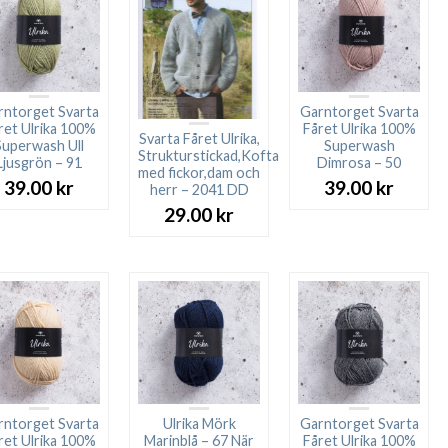
rntorget Svarta
Garntorget Svarta
ret Ulrika 100%
Fåret Ulrika 100%
Svarta Fåret Ulrika,
Superwash Ull
Superwash
Strukturstickad,Kofta
Ljusgrön – 91
Dimrosa – 50
med fickor,dam och
39.00
kr
39.00
kr
herr – 2041 DD
29.00
kr
rntorget Svarta
Ulrika Mörk
Garntorget Svarta
ret Ulrika 100%
Marinblå – 67 När
Fåret Ulrika 100%