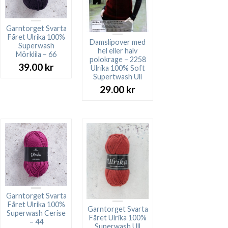
Garntorget Svarta
Fåret Ulrika 100%
Damslipover med
Superwash
hel eller halv
Mörklila – 66
polokrage – 2258
39.00
kr
Ulrika 100% Soft
Supertwash Ull
29.00
kr
Garntorget Svarta
Fåret Ulrika 100%
Garntorget Svarta
Superwash Cerise
Fåret Ulrika 100%
– 44
Superwash Ull