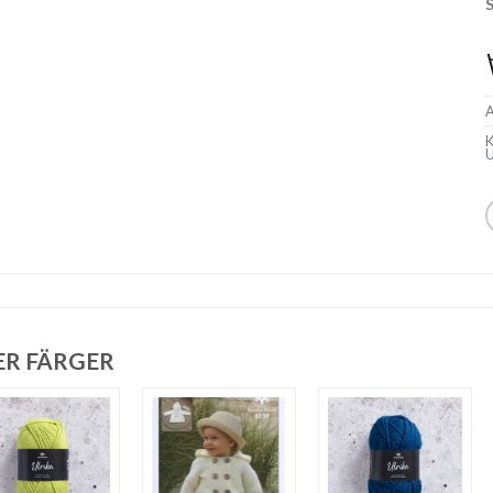
A
K
U
ER FÄRGER