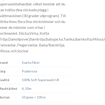
superwashbehandlat, vilket innebär att du
kan tvätta dina stickade plagg i
tvättmaskinen (30 grader ullprogram). Till
Ulrika finns flera fina stickmönster och du
finner de mönster som vi har i
sortimentet. Sticka,Virka, Kofta
,Tröja,Damslipover,Barntröja,Babyjacka,Tunika,Barnkofta,Mössa,
Tumvantar, Fingervantar, Baby/Barntröja,
Mössa, och Sockar
Brand
Svarta Fåret
Färg
Puderrosa
Kvalité
100% Soft Superwash Ull
Masktäthet
4, 20m
Nystan
50 gram = 100 m