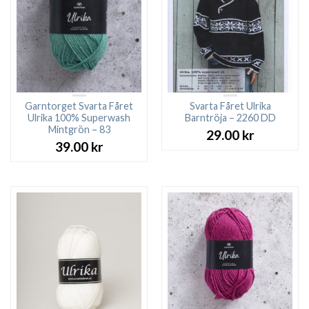
Garntorget Svarta Fåret
Svarta Fåret Ulrika
Ulrika 100% Superwash
Barntröja – 2260 DD
Mintgrön – 83
29.00
kr
39.00
kr