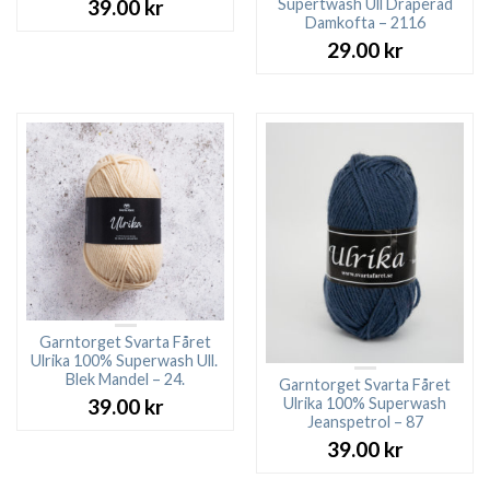
Supertwash Ull Draperad
39.00
kr
Damkofta – 2116
29.00
kr
Garntorget Svarta Fåret
Ulrika 100% Superwash Ull.
Blek Mandel – 24.
Garntorget Svarta Fåret
Ulrika 100% Superwash
39.00
kr
Jeanspetrol – 87
39.00
kr