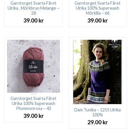
Garntorget Svarta Fåret
Garntorget Svarta Fåret
Ulrika . Mörkbrun Melange –
Ulrika 100% Superwash
28
Mörklila – 66
39.00
kr
39.00
kr
Garntorget Svarta Fåret
Ulrika 100% Superwash
Plommonrosa – 42
Dam Tunika – 1255 Ulrika
100%
39.00
kr
29.00
kr