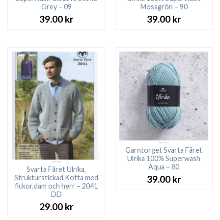
Grey – 09
Mossgrön – 90
39.00
kr
39.00
kr
Garntorget Svarta Fåret
Ulrika 100% Superwash
Aqua – 80
Svarta Fåret Ulrika,
Strukturstickad,Kofta med
39.00
kr
fickor,dam och herr – 2041
DD
29.00
kr