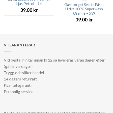
Ljus Petrol – 94
Garntorget Svarta Fåret
Ulrika 100% Superwash
39.00
kr
Orange – 539
39.00
kr
VI GARANTERAR
Vid beställningar innan kl 12 så levereras varan dagen efter
(gäller vardagar)
Trygg och säker handel
14 dagars returrätt
Kvalitetsgaranti
Personlig service
Kontakta oss dygnet runt via e-post på info@garntorget.se