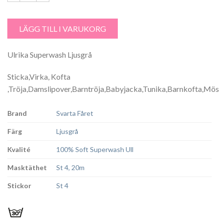
Garntorget Svarta Fåret Ulrika 100% Superwash Ull. Ljusgrå - 03 män
LÄGG TILL I VARUKORG
Ulrika Superwash Ljusgrå
Sticka,Virka, Kofta
,Tröja,Damslipover,Barntröja,Babyjacka,Tunika,Barnkofta,Möss
Brand
Svarta Fåret
Färg
Ljusgrå
Kvalité
100% Soft Superwash Ull
Masktäthet
St 4, 20m
Stickor
St 4