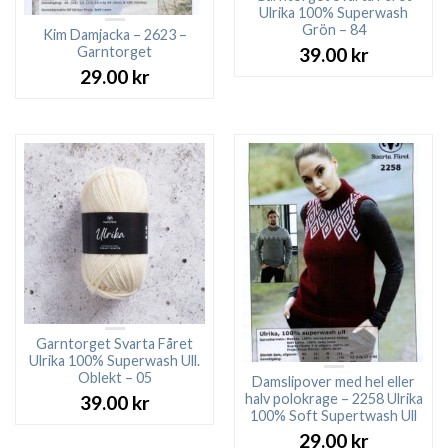
Ulrika 100% Superwash
Grön – 84
Kim Damjacka – 2623 –
Garntorget
39.00
kr
29.00
kr
Garntorget Svarta Fåret
Ulrika 100% Superwash Ull.
Oblekt – 05
Damslipover med hel eller
halv polokrage – 2258 Ulrika
39.00
kr
100% Soft Supertwash Ull
29.00
kr