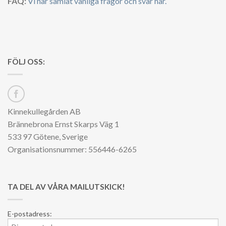
FAQ:
Vi har samlat vanliga frågor och svar här.
FÖLJ OSS:
Kinnekullegården AB
Brännebrona Ernst Skarps Väg 1
533 97 Götene, Sverige
Organisationsnummer: 556446-6265
TA DEL AV VÅRA MAILUTSKICK!
E-postadress: