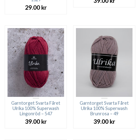
39.00
kr
29.00
kr
Garntorget Svarta Fåret
Garntorget Svarta Fåret
Ulrika 100% Superwash
Ulrika 100% Superwash
Lingonröd – 547
Brunrosa – 49
39.00
kr
39.00
kr