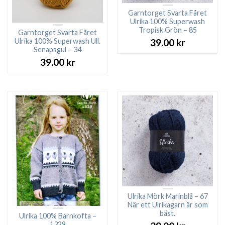
Garntorget Svarta Fåret
Ulrika 100% Superwash
Tropisk Grön – 85
Garntorget Svarta Fåret
Ulrika 100% Superwash Ull.
39.00
kr
Senapsgul – 34
39.00
kr
Ulrika Mörk Marinblå – 67
När ett Ulrikagarn är som
bäst.
Ulrika 100% Barnkofta –
1329