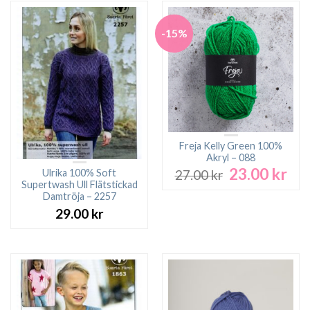
-15%
Freja Kelly Green 100%
Akryl – 088
23.00
kr
Det
Det
Ulrika 100% Soft
27.00
kr
ursprungliga
nuv
Supertwash Ull Flätstickad
Damtröja – 2257
priset
pri
var:
är:
29.00
kr
27.00 kr.
23.0