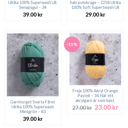
Ulrika 100% Superwash Ull.
halv polokrage – 2258 Ulrika
Senapsgul – 34
100% Soft Supertwash Ull
39.00
kr
29.00
kr
-15%
Freja 100% Akryl Orange
Pastell – 34. När ett
akrylgarn är som bäst.
Garntorget Svarta Fåret
23.00
kr
Det
Det
Ulrika 100% Superwash
27.00
kr
ursprungliga
nuv
Mintgrön – 83
priset
pri
39.00
kr
var:
är: