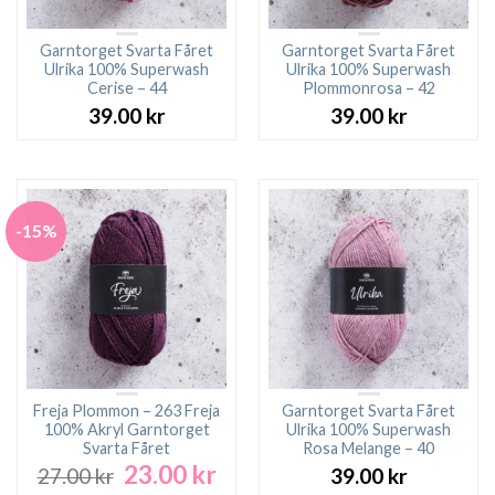
Garntorget Svarta Fåret
Garntorget Svarta Fåret
Ulrika 100% Superwash
Ulrika 100% Superwash
Cerise – 44
Plommonrosa – 42
39.00
kr
39.00
kr
-15%
Freja Plommon – 263 Freja
Garntorget Svarta Fåret
100% Akryl Garntorget
Ulrika 100% Superwash
Svarta Fåret
Rosa Melange – 40
23.00
kr
Det
Det
27.00
kr
39.00
kr
ursprungliga
nuvarande