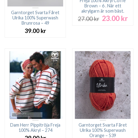
Freja 100% Akryl Coffe
Brown – 6 . När ett
akrylgarn är som bäst.
Garntorget Svarta Fåret
23.00
kr
Det
Det
Ulrika 100% Superwash
27.00
kr
ursprungliga
nuv
Brunrosa – 49
priset
pri
39.00
kr
var:
är:
27.00 kr.
23.0
Dam Herr Pippitröja Freja
Garntorget Svarta Fåret
100% Akryl – 274
Ulrika 100% Superwash
Orange – 539
29.00
kr