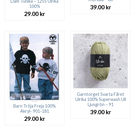
Dam Tunika – 1255 Ulrika
100%
39.00
kr
29.00
kr
Garntorget Svarta Fåret
Ulrika 100% Superwash Ull
Ljusgrön – 91
Barn Tröja Freja 100%
Akryl- 901-181
39.00
kr
29.00
kr