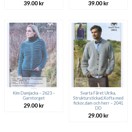
39.00
kr
39.00
kr
Kim Damjacka – 2623 –
Svarta Fåret Ulrika,
Garntorget
Strukturstickad,Kofta med
fickor,dam och herr – 2041
29.00
kr
DD
29.00
kr