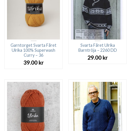
Garntorget Svarta Fåret
Svarta Fåret Ulrika
Ulrika 100% Superwash
Barntröja – 2260 DD
Curry – 36
29.00
kr
39.00
kr