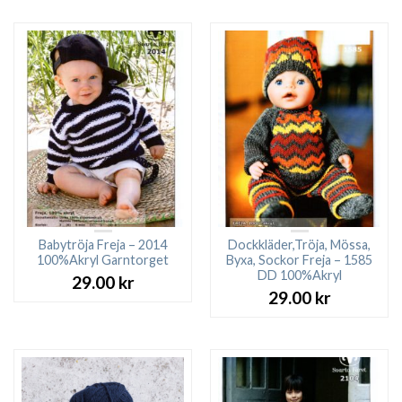
27.00 kr.
23.0
Babytröja Freja – 2014
Dockkläder,Tröja, Mössa,
100%Akryl Garntorget
Byxa, Sockor Freja – 1585
DD 100%Akryl
29.00
kr
29.00
kr