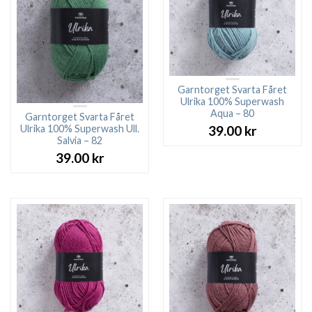
Garntorget Svarta Fåret
Ulrika 100% Superwash
Aqua – 80
Garntorget Svarta Fåret
Ulrika 100% Superwash Ull.
39.00
kr
Salvia – 82
39.00
kr