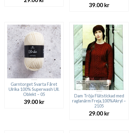
39.00
kr
Garntorget Svarta Fåret
Ulrika 100% Superwash Ull.
Oblekt – 05
Dam Tröja Flätstickad med
raglanärm Freja,100%Akryl –
39.00
kr
2105
29.00
kr