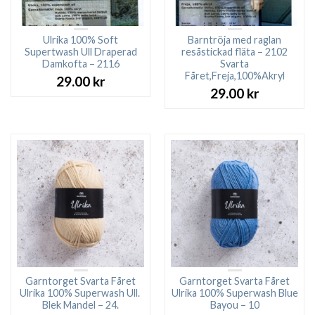
Ulrika 100% Soft
Barntröja med raglan
Supertwash Ull Draperad
resåstickad fläta – 2102
Damkofta – 2116
Svarta
Fåret,Freja,100%Akryl
29.00
kr
29.00
kr
Garntorget Svarta Fåret
Garntorget Svarta Fåret
Ulrika 100% Superwash Ull.
Ulrika 100% Superwash Blue
Blek Mandel – 24.
Bayou – 10