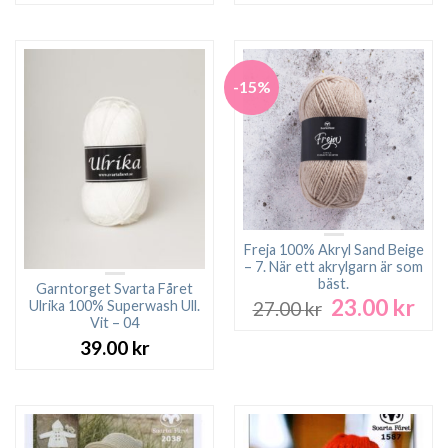
priset
priset
var:
är:
27.00 kr.
23.00 kr.
-15%
Freja 100% Akryl Sand Beige
– 7. När ett akrylgarn är som
bäst.
Garntorget Svarta Fåret
23.00
kr
Det
Det
Ulrika 100% Superwash Ull.
27.00
kr
ursprungliga
nuv
Vit – 04
priset
pri
39.00
kr
var:
är:
27.00 kr.
23.0