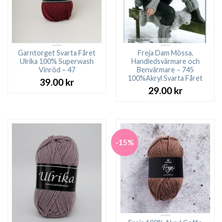
Garntorget Svarta Fåret
Freja Dam Mössa,
Ulrika 100% Superwash
Handledsvärmare och
Vinröd – 47
Benvärmare – 745
100%Akryl Svarta Fåret
39.00
kr
29.00
kr
-15%