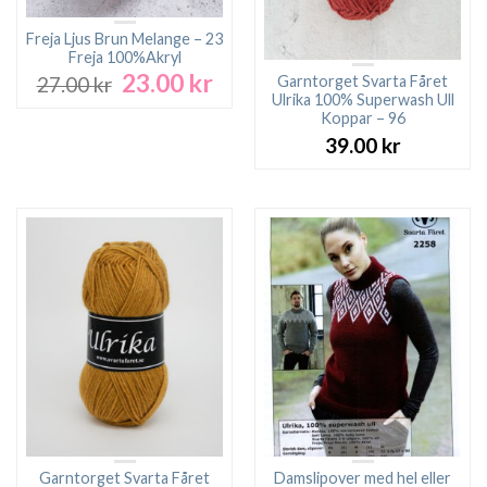
Freja Ljus Brun Melange – 23
Freja 100%Akryl
23.00
kr
Det
Det
Garntorget Svarta Fåret
27.00
kr
ursprungliga
nuvarande
Ulrika 100% Superwash Ull
Koppar – 96
priset
priset
var:
är:
39.00
kr
27.00 kr.
23.00 kr.
Garntorget Svarta Fåret
Damslipover med hel eller