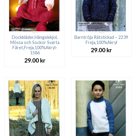
Dockkläder,Hängslekjol,
Barntröja Rätstickad – 2239
Mössa och Sockor Svarta
Freja,100%Akryl
Fåret,Freja,100%Akryl-
29.00
kr
1586
29.00
kr