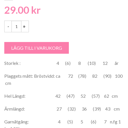
29.00
kr
Ulrika 100% Barnkofta - 1329 mängd
LÄGG TILL I VARUKORG
Storlek : 4 (6) 8 (10) 12 år
Plaggets mått: Bröstvidd: ca 72 (78) 82 (90) 100
cm
Hel Längd: 42 (47) 52 (57) 62 cm
Ärmlängd: 27 (32) 36 (39) 43 cm
Garnåtgång: 4 (5) 5 (6) 7 n.fg 1