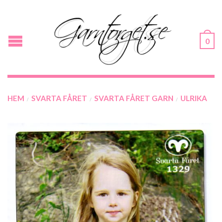
0
HEM
SVARTA FÅRET
SVARTA FÅRET GARN
ULRIKA
/
/
/