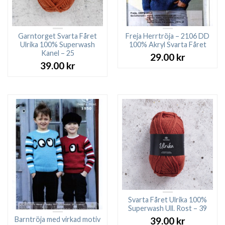
Garntorget Svarta Fåret
Freja Herrtröja – 2106 DD
Ulrika 100% Superwash
100% Akryl Svarta Fåret
Kanel – 25
29.00
kr
39.00
kr
Svarta Fåret Ulrika 100%
Superwash Ull. Rost – 39
Barntröja med virkad motiv
39.00
kr