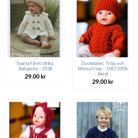
Svarta Fåret Ulrika,
Dockkläder, Tröja och
Babyjacka – 2038
Mössa Freja – 1587 100%
Akryl
29.00
kr
29.00
kr