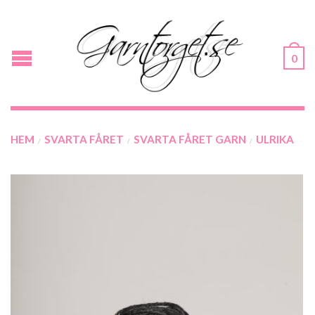
0
HEM
SVARTA FÅRET
SVARTA FÅRET GARN
ULRIKA
/
/
/