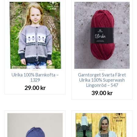
Ulrika 100% Barnkofta –
Garntorget Svarta Fåret
1329
Ulrika 100% Superwash
Lingonröd – 547
29.00
kr
39.00
kr