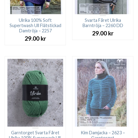
Ulrika 100% Soft
Svarta Fåret Ulrika
Supertwash Ull Flätstickad
Barntröja – 2260 DD
Damtröja – 2257
29.00
kr
29.00
kr
Garntorget Svarta Fåret
Kim Damjacka – 2623 –
Ulrika 100% Superwash Ull.
Garntorget