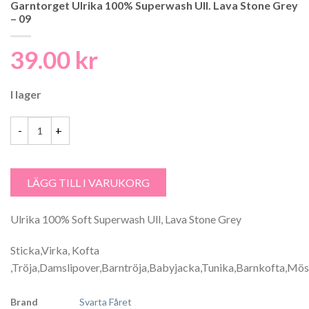
Garntorget Ulrika 100% Superwash Ull. Lava Stone Grey
– 09
39.00
kr
I lager
Garntorget Ulrika 100% Superwash Ull. Lava Stone Grey - 09 mängd
LÄGG TILL I VARUKORG
Ulrika 100% Soft Superwash Ull, Lava Stone Grey
Sticka,Virka, Kofta
,Tröja,Damslipover,Barntröja,Babyjacka,Tunika,Barnkofta,Möss
Brand
Svarta Fåret