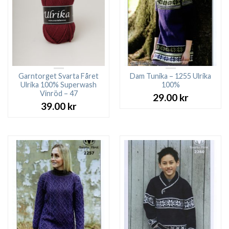
Garntorget Svarta Fåret
Dam Tunika – 1255 Ulrika
Ulrika 100% Superwash
100%
Vinröd – 47
29.00
kr
39.00
kr