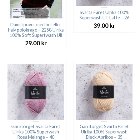
Svarta Fåret Ulrika 100%
Superwash Ull. Latte – 26
Damslipover med hel eller
39.00
kr
halv polokrage – 2258 Ulrika
100% Soft Supertwash Ull
29.00
kr
Garntorget Svarta Fåret
Garntorget Svarta Fåret
Ulrika 100% Superwash
Ulrika 100% Superwash
Rosa Melange – 40
Bleck Aprikos – 35