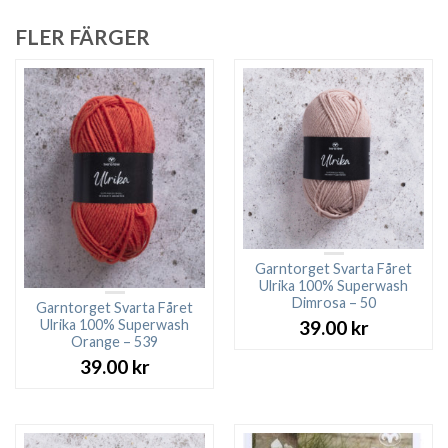
FLER FÄRGER
Garntorget Svarta Fåret
Ulrika 100% Superwash
Dimrosa – 50
Garntorget Svarta Fåret
Ulrika 100% Superwash
39.00
kr
Orange – 539
39.00
kr