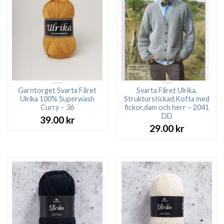
Garntorget Svarta Fåret
Svarta Fåret Ulrika,
Ulrika 100% Superwash
Strukturstickad,Kofta med
Curry – 36
fickor,dam och herr – 2041
DD
39.00
kr
29.00
kr