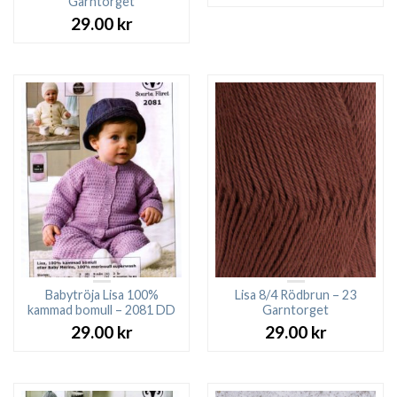
Garntorget
29.00
kr
Babytröja Lisa 100%
Lisa 8/4 Rödbrun – 23
kammad bomull – 2081 DD
Garntorget
29.00
kr
29.00
kr