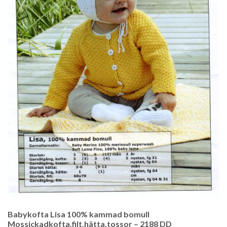
Babykofta Lisa 100% kammad bomull
Mossickadkofta,filt,hätta,tossor – 2188 DD