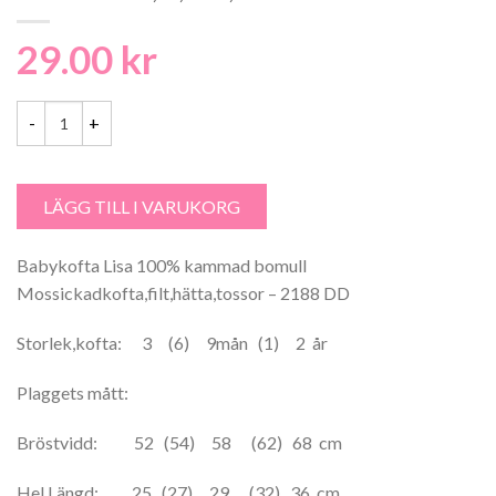
29.00
kr
Babykofta Lisa 100% kammad bomull Mossickadkofta,filt,hätta,tosso
LÄGG TILL I VARUKORG
Babykofta Lisa 100% kammad bomull
Mossickadkofta,filt,hätta,tossor – 2188 DD
Storlek,kofta: 3 (6) 9mån (1) 2 år
Plaggets mått:
Bröstvidd: 52 (54) 58 (62) 68 cm
Hel Längd: 25 (27) 29 (32) 36 cm