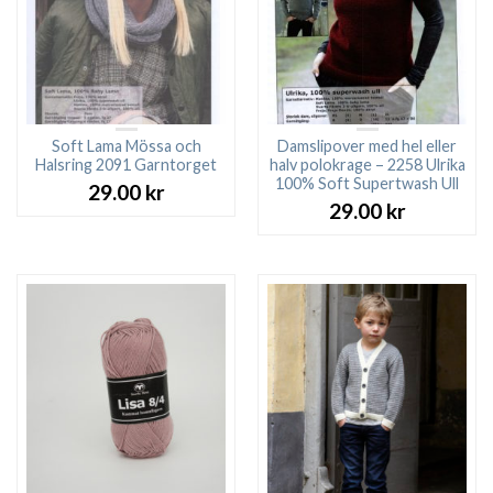
Soft Lama Mössa och
Damslipover med hel eller
Halsring 2091 Garntorget
halv polokrage – 2258 Ulrika
100% Soft Supertwash Ull
29.00
kr
29.00
kr