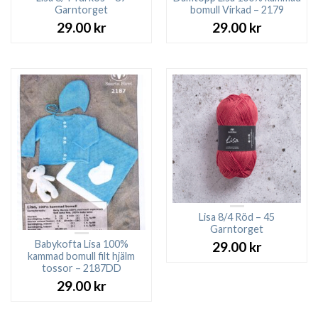
Garntorget
bomull Virkad – 2179
29.00
kr
29.00
kr
Lisa 8/4 Röd – 45
Garntorget
Babykofta Lisa 100%
29.00
kr
kammad bomull filt hjälm
tossor – 2187DD
29.00
kr