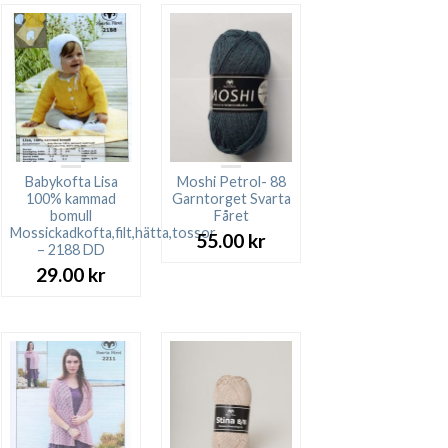
Babykofta Lisa
Moshi Petrol- 88
100% kammad
Garntorget Svarta
bomull
Fåret
Mossickadkofta,filt,hätta,tossor
55.00
kr
– 2188 DD
29.00
kr