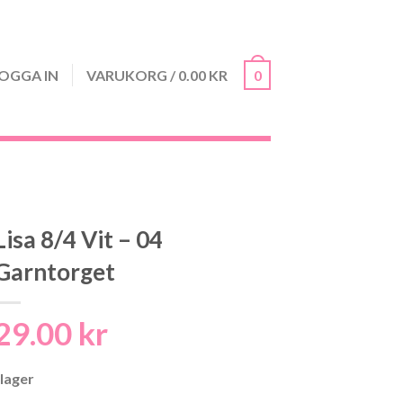
OGGA IN
VARUKORG
/
0.00
KR
0
Lisa 8/4 Vit – 04
Garntorget
29.00
kr
 lager