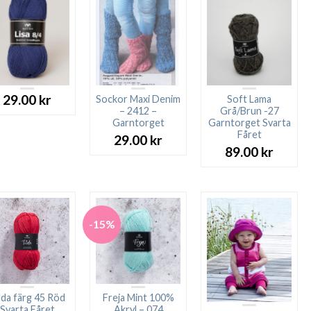
29.00
kr
Sockor Maxi Denim
Soft Lama
– 2412 –
Grå/Brun -27
Garntorget
Garntorget Svarta
Fåret
29.00
kr
89.00
kr
-15%
lda färg 45 Röd
Freja Mint 100%
Svarta Fåret
Akryl – 074