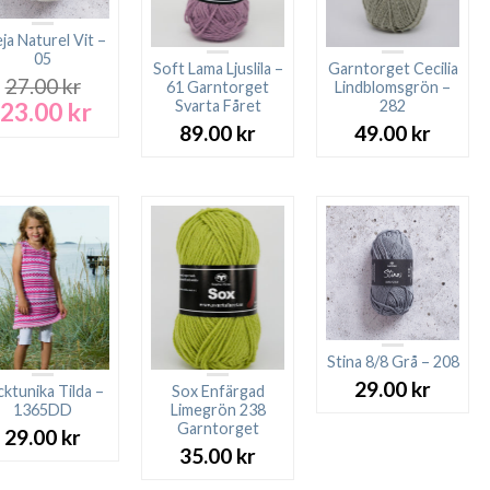
ja Naturel Vit –
05
Soft Lama Ljuslila –
Garntorget Cecilia
27.00
kr
61 Garntorget
Lindblomsgrön –
23.00
kr
Svarta Fåret
282
Det
Det
ursprungliga
nuvarande
89.00
kr
49.00
kr
priset
priset
var:
är:
27.00 kr.
23.00 kr.
Stina 8/8 Grå – 208
29.00
kr
icktunika Tilda –
Sox Enfärgad
1365DD
Limegrön 238
Garntorget
29.00
kr
35.00
kr