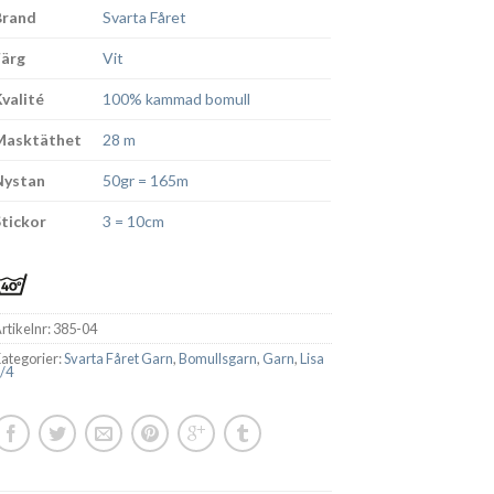
Brand
Svarta Fåret
Färg
Vit
Kvalité
100% kammad bomull
Masktäthet
28 m
Nystan
50gr = 165m
Stickor
3 = 10cm
rtikelnr:
385-04
ategorier:
Svarta Fåret Garn
,
Bomullsgarn
,
Garn
,
Lisa
/4