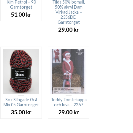
Kim Petrol – 90
Tilda 50% bomull,
Garntorget
50% akryl Dam
Virkad Jacka –
51.00
kr
2356DD
Garntorget
29.00
kr
Sox Slingade Grå
Teddy Tomtekappa
Mix 05 Garntorget
och luva – 2267
35.00
kr
29.00
kr