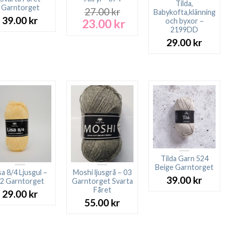
Tilda,
Garntorget
27.00
kr
Babykofta,klänning
39.00
kr
23.00
kr
och byxor –
Det
Det
2199DD
ursprungliga
nuvarande
priset
priset
29.00
kr
var:
är:
27.00 kr.
23.00 kr.
Tilda Garn 524
Beige Garntorget
sa 8/4 Ljusgul –
Moshi ljusgrå – 03
39.00
kr
2 Garntorget
Garntorget Svarta
Fåret
29.00
kr
55.00
kr