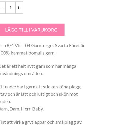
isa 8/4 Vit - 04 Garntorget mängd
LÄGG TILL I VARUKORG
Lisa 8/4 Vit – 04 Garntorget Svarta Fåret är
100% kammat bomulls garn.
Det är ett helt nytt garn som har många
användnings områden.
Ett underbart garn att sticka sköna plagg
utav och är lätt och luftigt och skön mot
huden.
Barn, Dam, Herr, Baby.
Fint att virka grytlappar och små plagg av.