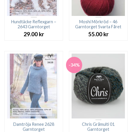
Hundtäcke Reflexgarn –
Moshi Mörkröd – 46
2643 Garntorget
Garntorget Svarta Fåret
29.00
kr
55.00
kr
-34%
Damtröja Renee 2628
Chris Gråmulti 01
Garntorget
Garntorget