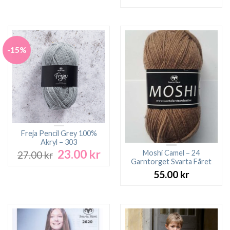
-15%
Freja Pencil Grey 100%
Akryl – 303
23.00
kr
Det
Det
Moshi Camel – 24
27.00
kr
ursprungliga
nuvarande
Garntorget Svarta Fåret
priset
priset
55.00
kr
var:
är:
27.00 kr.
23.00 kr.