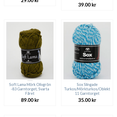
29.00
kr
39.00
kr
Soft Lama Mörk Olivgrön
Sox Slingade
-83 Garntorget, Svarta
Turkos/Mörkturkos/Oblekt
Fåret
11 Garntorget
89.00
kr
35.00
kr