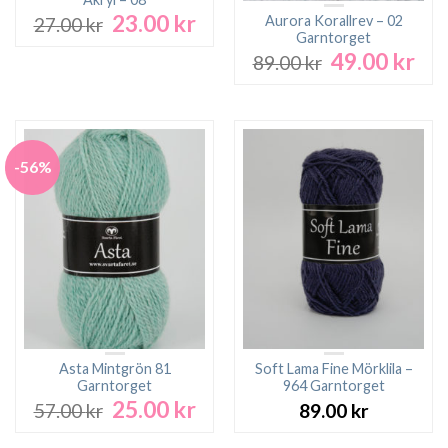
23.00
kr
Det
Det
Aurora Korallrev – 02
27.00
kr
ursprungliga
nuvarande
Garntorget
49.00
kr
priset
priset
Det
Det
89.00
kr
var:
är:
ursprungliga
nuv
27.00 kr.
23.00 kr.
priset
pri
var:
är:
89.00 kr.
49.0
-56%
Asta Mintgrön 81
Soft Lama Fine Mörklila –
Garntorget
964 Garntorget
25.00
kr
Det
Det
57.00
kr
89.00
kr
ursprungliga
nuvarande
priset
priset