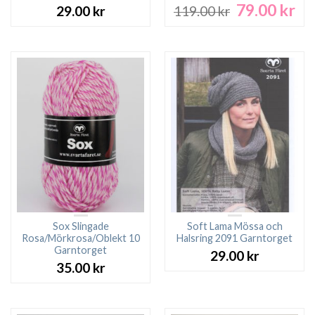
79.00
kr
Det
De
29.00
kr
119.00
kr
ursprungliga
nu
priset
pri
var:
är:
119.00 kr.
79.
Sox Slingade
Soft Lama Mössa och
Rosa/Mörkrosa/Oblekt 10
Halsring 2091 Garntorget
Garntorget
29.00
kr
35.00
kr