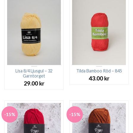
Lisa 8/4 Ljusgul – 32
Tilda Bamboo Röd – 845
Garntorget
43.00
kr
29.00
kr
-15%
-15%