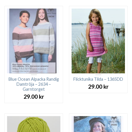
var:
är:
57.00 kr.
25.00 kr.
Blue Ocean Alpacka Randig
Flicktunika Tilda – 1365DD
Damtröja – 2634 –
29.00
kr
Garntorget
29.00
kr