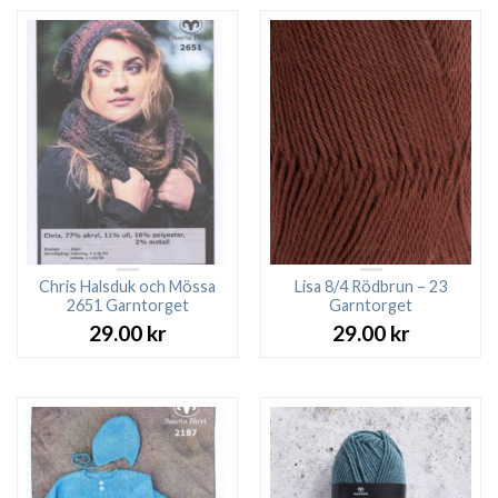
var:
är:
27.00 kr.
23.00 kr.
Chris Halsduk och Mössa
Lisa 8/4 Rödbrun – 23
2651 Garntorget
Garntorget
29.00
kr
29.00
kr