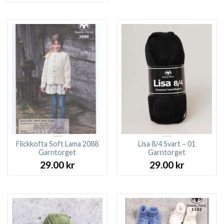
var:
är:
57.00 kr.
25.0
Flickkofta Soft Lama 2088
Lisa 8/4 Svart – 01
Garntorget
Garntorget
29.00
kr
29.00
kr