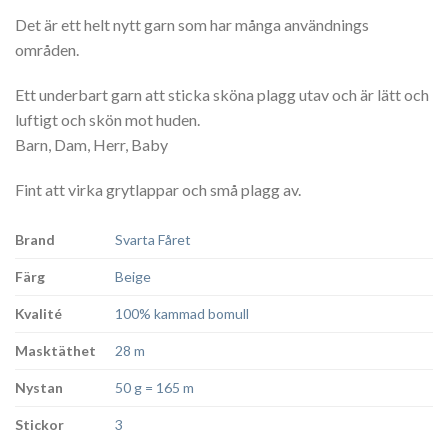
Det är ett helt nytt garn som har många användnings
områden.
Ett underbart garn att sticka sköna plagg utav och är lätt och
luftigt och skön mot huden.
Barn, Dam, Herr, Baby
Fint att virka grytlappar och små plagg av.
Brand
Svarta Fåret
Färg
Beige
Kvalité
100% kammad bomull
Masktäthet
28 m
Nystan
50 g = 165 m
Stickor
3