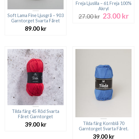
Freja Ljuslila – 61 Freja 100%
Akryl
23.00
kr
Det
Det
Soft Lama Fine Ljusgrå – 903
27.00
kr
ursprungliga
nuv
Garntorget Svarta Fåret
priset
pri
89.00
kr
var:
är:
27.00 kr.
23.0
Tilda färg 45 Röd Svarta
Fåret Garntorget
Tilda färg Kornblå 70
39.00
kr
Garntorget Svarta Fåret.
39.00
kr