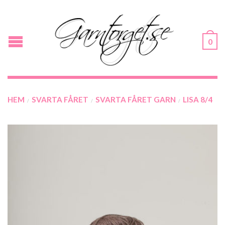
0
HEM
SVARTA FÅRET
SVARTA FÅRET GARN
LISA 8/4
/
/
/