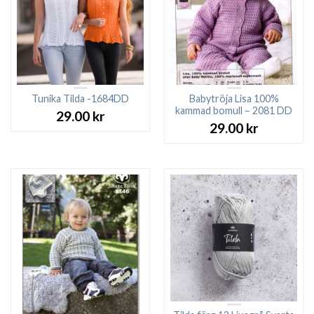
Tunika Tilda -1684DD
Babytröja Lisa 100%
kammad bomull – 2081 DD
29.00
kr
29.00
kr