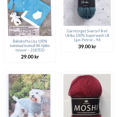
Garntorget Svarta Fåret
Ulrika 100% Superwash Ull
Ljus Petrol – 94
Babykofta Lisa 100%
kammad bomull filt hjälm
39.00
kr
tossor – 2187DD
29.00
kr