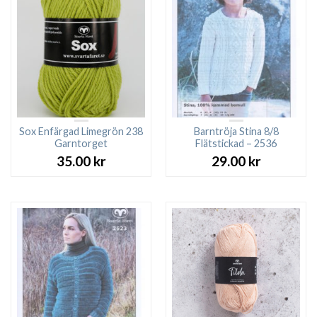
Sox Enfärgad Limegrön 238
Barntröja Stina 8/8
Garntorget
Flätstickad – 2536
35.00
kr
29.00
kr