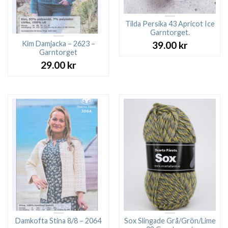
Tilda Persika 43 Apricot Ice
Garntorget.
Kim Damjacka – 2623 –
39.00
kr
Garntorget
29.00
kr
Damkofta Stina 8/8 – 2064
Sox Slingade Grå/Grön/Lime