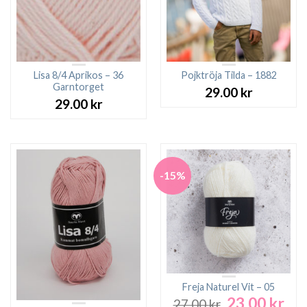
Lisa 8/4 Aprikos – 36
Pojktröja Tilda – 1882
Garntorget
29.00
kr
29.00
kr
-15%
Freja Naturel Vit – 05
23.00
kr
Det
Det
27.00
kr