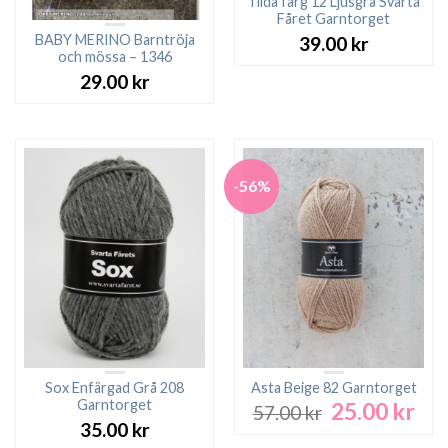
Tilda färg 12 Ljusgrå Svarta
Fåret Garntorget
BABY MERINO Barntröja
39.00
kr
och mössa – 1346
29.00
kr
-56%
Sox Enfärgad Grå 208
Asta Beige 82 Garntorget
Garntorget
25.00
kr
Det
Det
57.00
kr
ursprungliga
nuv
35.00
kr
priset
pri