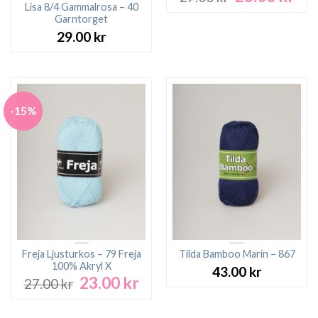
ursprungliga
nuv
Lisa 8/4 Gammalrosa – 40
Garntorget
priset
pri
var:
är:
29.00
kr
27.00 kr.
23.0
-15%
Freja Ljusturkos – 79 Freja
Tilda Bamboo Marin – 867
100% Akryl X
43.00
kr
23.00
kr
Det
Det
27.00
kr
ursprungliga
nuvarande
priset
priset