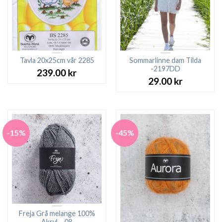
Tavla 20x25cm vår 2285
Sommarlinne dam Tilda
-2197DD
239.00
kr
29.00
kr
-15%
-45%
Freja Grå melange 100%
Akryl – 08