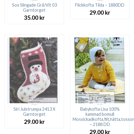
Sox Slingade Grå/Vit 03
Flickkofta Tilda – 1880DD
Garntorget
29.00
kr
35.00
kr
Siri Julstrumpa 2413 X
Babykofta Lisa 100%
Garntorget
kammad bomull
Mossickadkofta,filt,hätta,tosso
29.00
kr
– 2188 DD
29.00
kr