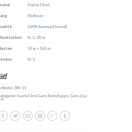
Brand
Svarta Fåret
Färg
Rödbrun
Kvalité
100% kammad bomull
Masktäthet
St 3, 28 m
Nystan
50 g = 165 m
Stickor
St 3
rtikelnr:
385-23
ategorier:
Svarta Fåret Garn
,
Bomullsgarn
,
Garn
,
Lisa
/4