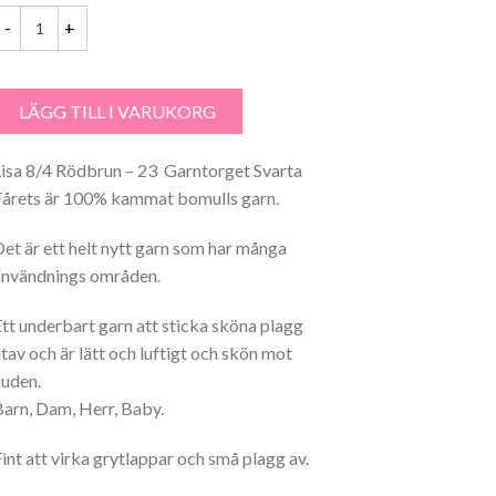
isa 8/4 Rödbrun - 23 Garntorget mängd
LÄGG TILL I VARUKORG
Lisa 8/4 Rödbrun – 23 Garntorget Svarta
Fårets är 100% kammat bomulls garn.
Det är ett helt nytt garn som har många
användnings områden.
Ett underbart garn att sticka sköna plagg
utav och är lätt och luftigt och skön mot
huden.
Barn, Dam, Herr, Baby.
Fint att virka grytlappar och små plagg av.