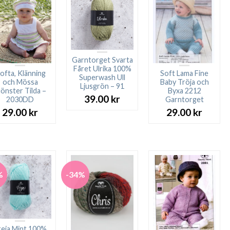
Garntorget Svarta
Fåret Ulrika 100%
ofta, Klänning
Soft Lama Fine
Superwash Ull
och Mössa
Baby Tröja och
Ljusgrön – 91
önster Tilda –
Byxa 2212
39.00
kr
2030DD
Garntorget
29.00
kr
29.00
kr
%
-34%
reja Mint 100%