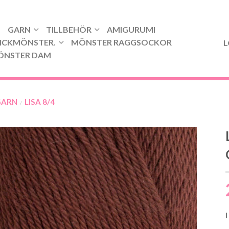
GARN
TILLBEHÖR
AMIGURUMI
ICKMÖNSTER.
MÖNSTER RAGGSOCKOR
L
ÖNSTER DAM
GARN
LISA 8/4
/
I