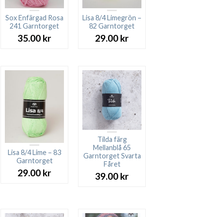
Sox Enfärgad Rosa
Lisa 8/4 Limegrön –
241 Garntorget
82 Garntorget
35.00
kr
29.00
kr
Tilda färg
Mellanblå 65
Lisa 8/4 Lime – 83
Garntorget Svarta
Garntorget
Fåret
29.00
kr
39.00
kr