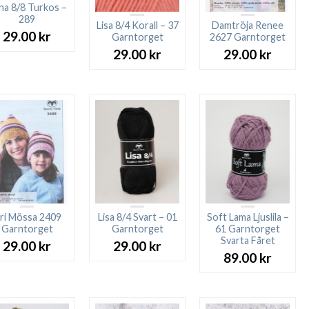
ina 8/8 Turkos –
289
Lisa 8/4 Korall – 37
Damtröja Renee
29.00
kr
Garntorget
2627 Garntorget
29.00
kr
29.00
kr
iri Mössa 2409
Lisa 8/4 Svart – 01
Soft Lama Ljuslila –
Garntorget
Garntorget
61 Garntorget
Svarta Fåret
29.00
kr
29.00
kr
89.00
kr