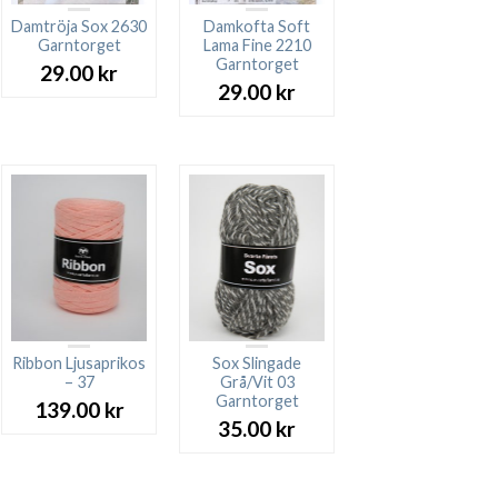
Damtröja Sox 2630
Damkofta Soft
Garntorget
Lama Fine 2210
Garntorget
29.00
kr
29.00
kr
Ribbon Ljusaprikos
Sox Slingade
– 37
Grå/Vit 03
Garntorget
139.00
kr
35.00
kr