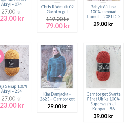
Akryl – 074
Chris Rödmulti 02
Babytröja Lisa
27.00
kr
Garntorget
100% kammad
23.00
kr
bomull – 2081 DD
Det
Det
119.00
kr
ursprungliga
nuvarande
29.00
kr
79.00
kr
Det
Det
priset
priset
ursprungliga
nuvarande
var:
är:
priset
priset
27.00 kr.
23.00 kr.
var:
är:
119.00 kr.
79.00 kr.
%
eja Senap 100%
Akryl – 234
Kim Damjacka –
Garntorget Svarta
27.00
kr
2623 – Garntorget
Fåret Ulrika 100%
23.00
kr
Superwash Ull
Det
Det
29.00
kr
Koppar – 96
ursprungliga
nuvarande
priset
priset
39.00
kr
var:
är:
27.00 kr.
23.00 kr.