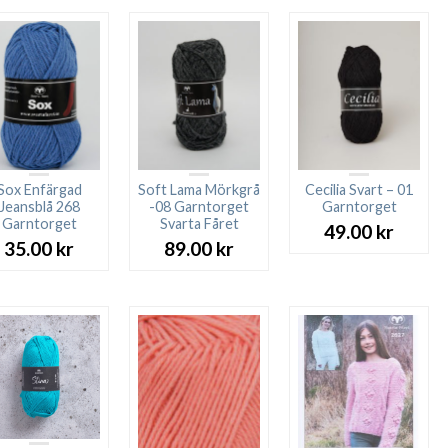
Sox Enfärgad
Soft Lama Mörkgrå
Cecilia Svart – 01
Jeansblå 268
-08 Garntorget
Garntorget
Garntorget
Svarta Fåret
49.00
kr
35.00
kr
89.00
kr