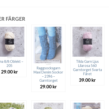
ER FÄRGER
ina 8/8 Oblekt –
Tilda Garn Ljus
205
Lilarosa 560
Raggsocksgarn
Garntorget Svarta
29.00
kr
Maxi Denim Sockor
Fåret
– 2396 –
39.00
kr
Garntorget
29.00
kr