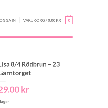
OGGA IN
VARUKORG
/
0.00
KR
0
Lisa 8/4 Rödbrun – 23
Garntorget
29.00
kr
 lager