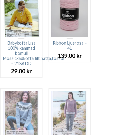
Babykofta Lisa
Ribbon Ljusrosa –
100% kammad
41
bomull
139.00
kr
Mossickadkofta,filt,hätta,tossor
– 2188 DD
29.00
kr