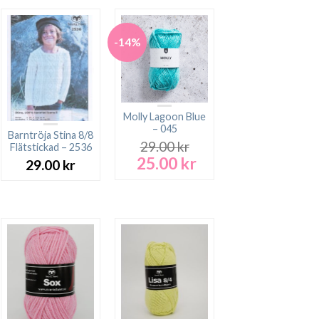
-14%
Molly Lagoon Blue
– 045
Barntröja Stina 8/8
29.00
kr
Flätstickad – 2536
25.00
kr
Det
Det
29.00
kr
ursprungliga
nuvarande
priset
priset
var:
är:
29.00 kr.
25.00 kr.