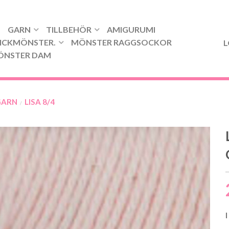
GARN
TILLBEHÖR
AMIGURUMI
ICKMÖNSTER.
MÖNSTER RAGGSOCKOR
L
ÖNSTER DAM
GARN
LISA 8/4
/
I