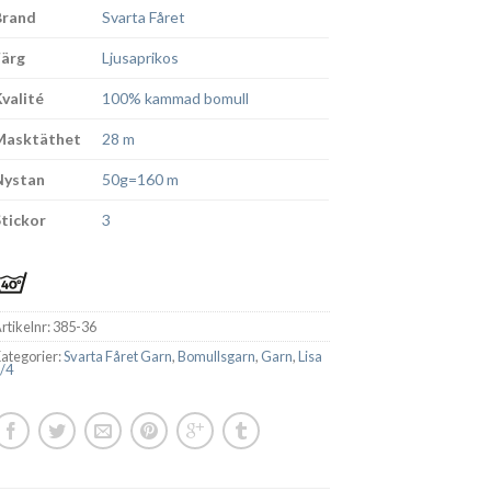
Brand
Svarta Fåret
Färg
Ljusaprikos
Kvalité
100% kammad bomull
Masktäthet
28 m
Nystan
50g=160 m
Stickor
3
rtikelnr:
385-36
ategorier:
Svarta Fåret Garn
,
Bomullsgarn
,
Garn
,
Lisa
/4