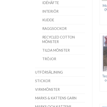
IDÉHÄFTE
Mo
0
INTERIÖR
KUDDE
RAGGSOCKOR
RECYCLED COTTON
MÖNSTER
TILDA MÖNSTER
TRÖJOR
UTFÖRSÄLJNING
Te
o
STICKOR
VIRKMÖNSTER
MARKS & KATTENS GARN
MARKS OCH KATTENS