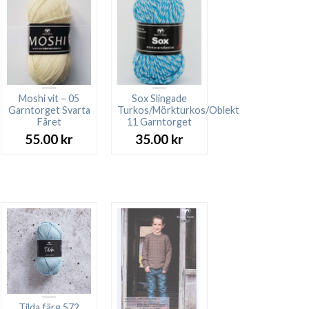
Moshi vit – 05
Sox Slingade
Garntorget Svarta
Turkos/Mörkturkos/Oblekt
Fåret
11 Garntorget
55.00
kr
35.00
kr
Tilda färg 572