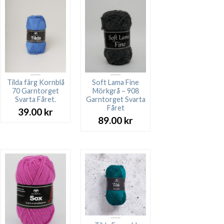
Tilda färg Kornblå
Soft Lama Fine
70 Garntorget
Mörkgrå – 908
Svarta Fåret.
Garntorget Svarta
Fåret
39.00
kr
89.00
kr