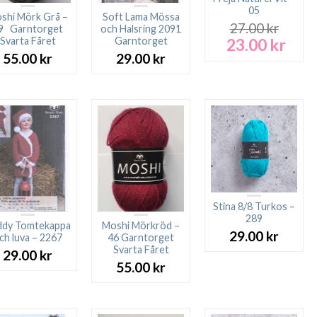
05
shi Mörk Grå –
Soft Lama Mössa
27.00
kr
9 Garntorget
och Halsring 2091
23.00
kr
Svarta Fåret
Garntorget
Det
Det
ursprungliga
nuva
55.00
kr
29.00
kr
priset
prise
var:
är:
27.00 kr.
23.00
Stina 8/8 Turkos –
289
ddy Tomtekappa
Moshi Mörkröd –
29.00
kr
ch luva – 2267
46 Garntorget
Svarta Fåret
29.00
kr
55.00
kr