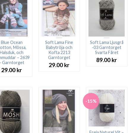
Blue Ocean
Soft Lama Fine
Soft Lama Ljusgrå
otton, Mössa,
Babytröja och
-03 Garntorget
Halsduk, och
Kofta 2213
Svarta Fåret
mmuddar – 2639
Garntorget
89.00
kr
– Garntorget
29.00
kr
29.00
kr
-15%
Freja Naturel Vit –