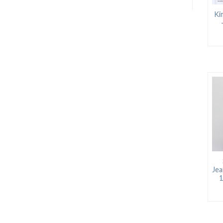
Ki
Jea
1