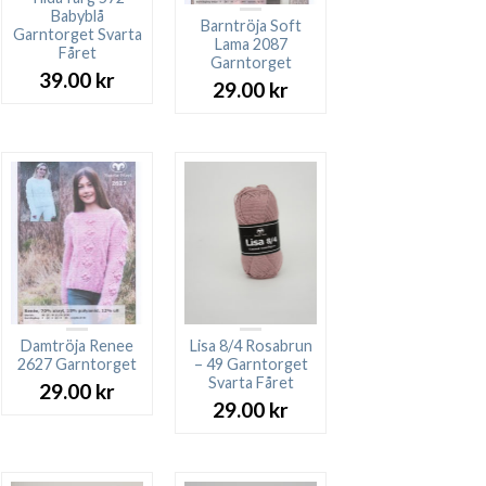
Babyblå
Barntröja Soft
Garntorget Svarta
Lama 2087
Fåret
Garntorget
39.00
kr
rande
29.00
kr
t
 kr.
Damtröja Renee
Lisa 8/4 Rosabrun
2627 Garntorget
– 49 Garntorget
Svarta Fåret
29.00
kr
29.00
kr