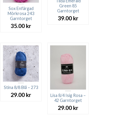
Tilda Emerald
Green 85
Sox Enfärgad
Garntorget
Mörkrosa 243
39.00
kr
Garntorget
35.00
kr
Stina 8/8 Blå – 273
29.00
kr
Lisa 8/4 Isig Rosa –
42 Garntorget
29.00
kr