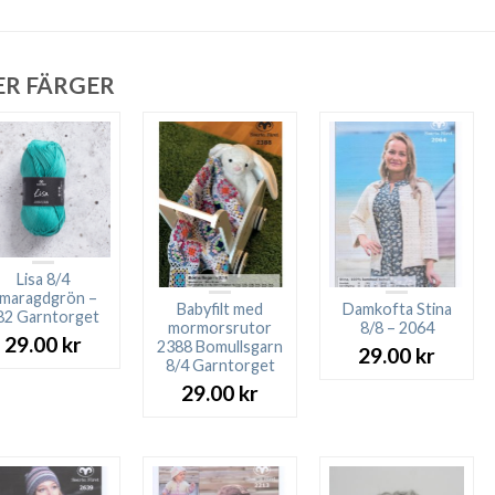
ER FÄRGER
Lisa 8/4
maragdgrön –
Babyfilt med
Damkofta Stina
82 Garntorget
mormorsrutor
8/8 – 2064
29.00
kr
2388 Bomullsgarn
29.00
kr
8/4 Garntorget
29.00
kr