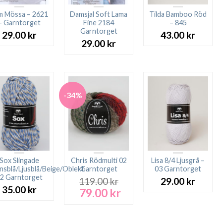
m Mössa – 2621
Damsjal Soft Lama
Tilda Bamboo Röd
– Garntorget
Fine 2184
– 845
Garntorget
29.00
kr
43.00
kr
29.00
kr
-34%
Sox Slingade
Chris Rödmulti 02
Lisa 8/4 Ljusgrå –
nsblå/Ljusblå/Beige/Oblekt
Garntorget
03 Garntorget
2 Garntorget
119.00
kr
29.00
kr
35.00
kr
79.00
kr
Det
Det
ursprungliga
nuvarande
priset
priset
var:
är: