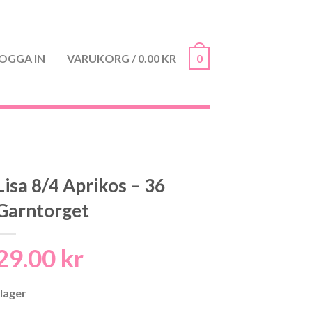
OGGA IN
VARUKORG
/
0.00
KR
0
Lisa 8/4 Aprikos – 36
Garntorget
29.00
kr
 lager