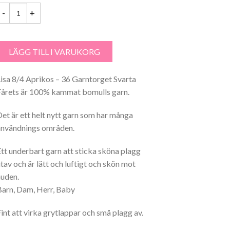
isa 8/4 Aprikos - 36 Garntorget mängd
LÄGG TILL I VARUKORG
Lisa 8/4 Aprikos – 36 Garntorget Svarta
Fårets är 100% kammat bomulls garn.
Det är ett helt nytt garn som har många
användnings områden.
Ett underbart garn att sticka sköna plagg
utav och är lätt och luftigt och skön mot
huden.
Barn, Dam, Herr, Baby
Fint att virka grytlappar och små plagg av.