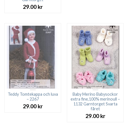
priset
pri
var:
är:
29.00
kr
27.00 kr.
23.0
Teddy Tomtekappa och luva
Baby Merino Babysockor
– 2267
extra fine,100% merinoull –
1132 Garntorget Svarta
29.00
kr
fåret
29.00
kr