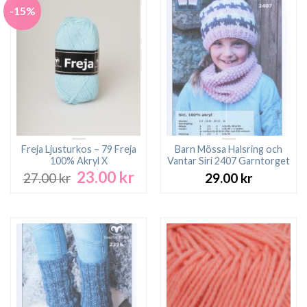
-15%
Freja Ljusturkos – 79 Freja
Barn Mössa Halsring och
100% Akryl X
Vantar Siri 2407 Garntorget
23.00
kr
Det
Det
27.00
kr
29.00
kr
ursprungliga
nuvarande
priset
priset
var:
är:
27.00 kr.
23.00 kr.