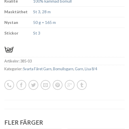
Kvalité
100% kammad bomull
Masktäthet
St 3, 28 m
Nystan
50 g = 165 m
Stickor
St 3
Artikelnr:
385-03
Kategorier:
Svarta Fåret Garn
,
Bomullsgarn
,
Garn
,
Lisa 8/4
FLER FÄRGER