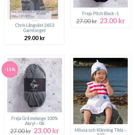
Freja Pitch Black -1
23.00
kr
Det
Det
27.00
kr
ursprungliga
nuv
Chris Långväst 2653
Garntorget
priset
pri
var:
är:
29.00
kr
27.00 kr.
23.0
-15%
Freja Grå melange 100%
Akryl – 08
23.00
kr
Det
Det
Mössa och Klänning Tilda –
27.00
kr