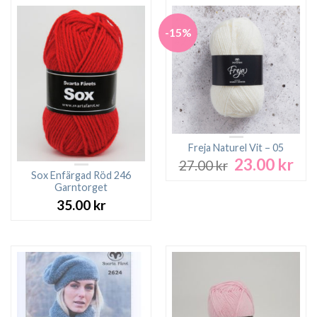
-15%
Freja Naturel Vit – 05
23.00
kr
Det
Det
27.00
kr
ursprungliga
nuv
Sox Enfärgad Röd 246
Garntorget
priset
pri
var:
är:
35.00
kr
27.00 kr.
23.0