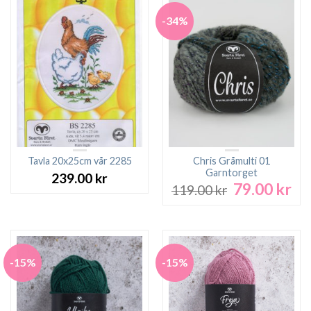
-34%
Tavla 20x25cm vår 2285
Chris Gråmulti 01
Garntorget
239.00
kr
79.00
kr
Det
De
119.00
kr
ursprungliga
nu
priset
pri
var:
är:
119.00 kr.
79.
-15%
-15%