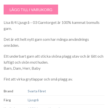
Lisa 8/4 Ljusgrå - 03 Garntorget mängd
LÄGG TILL I VARUKORG
Lisa 8/4 Ljusgrå – 03 Garntorget är 100% kammat bomulls
garn.
Det är ett helt nytt garn som har många användnings
områden.
Ett underbart garn att sticka sköna plagg utav och är lätt och
luftigt och skön mot huden.
Barn, Dam, Herr, Baby
Fint att virka grytlappar och små plagg av.
Brand
Svarta Fåret
Färg
Ljusgrå