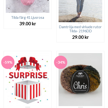
Tilda färg 41 Ljusrosa
39.00
kr
Damtröja med virkade rutor
Tilda- 2196DD
29.00
kr
-59%
-34%