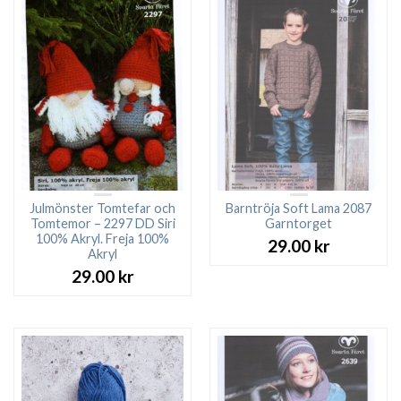
Julmönster Tomtefar och
Barntröja Soft Lama 2087
Tomtemor – 2297 DD Siri
Garntorget
100% Akryl. Freja 100%
29.00
kr
Akryl
29.00
kr