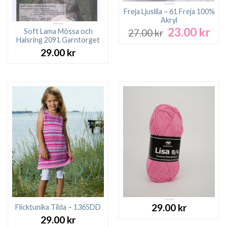
Freja Ljuslila – 61 Freja 100%
Akryl
23.00
kr
Det
Det
Soft Lama Mössa och
27.00
kr
ursprungliga
nuv
Halsring 2091 Garntorget
priset
pri
29.00
kr
var:
är:
27.00 kr.
23.0
29.00
kr
Flicktunika Tilda – 1365DD
29.00
kr