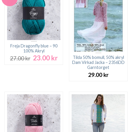
Freja Dragonfly blue – 90
100% Akryl
23.00
kr
Det
Det
Tilda 50% bomull, 50% akryl
27.00
kr
ursprungliga
nuvarande
Dam Virkad Jacka – 2356DD
Garntorget
priset
priset
var:
är:
29.00
kr
27.00 kr.
23.00 kr.