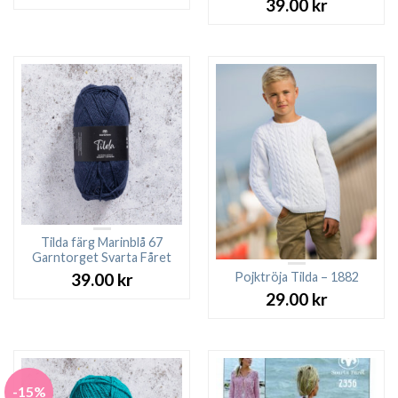
39.00
kr
Tilda färg Marinblå 67
Garntorget Svarta Fåret
Pojktröja Tilda – 1882
39.00
kr
29.00
kr
-15%