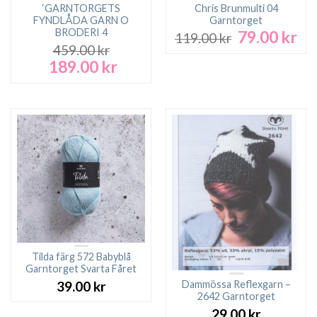
‘GARNTORGETS
Chris Brunmulti 04
FYNDLÅDA GARN O
Garntorget
BRODERI 4
79.00
kr
Det
De
119.00
kr
ursprungliga
nu
459.00
kr
priset
pri
189.00
kr
Det
Det
var:
är:
ursprungliga
nuvarande
119.00 kr.
79.
priset
priset
var:
är:
459.00 kr.
189.00 kr.
Tilda färg 572 Babyblå
Garntorget Svarta Fåret
Dammössa Reflexgarn –
39.00
kr
2642 Garntorget
29.00
kr