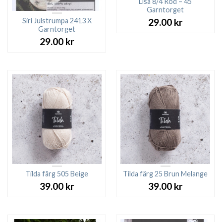
Lisa 8/4 Röd – 45
Garntorget
Siri Julstrumpa 2413 X
29.00
kr
Garntorget
29.00
kr
Tilda färg 505 Beige
Tilda färg 25 Brun Melange
39.00
kr
39.00
kr