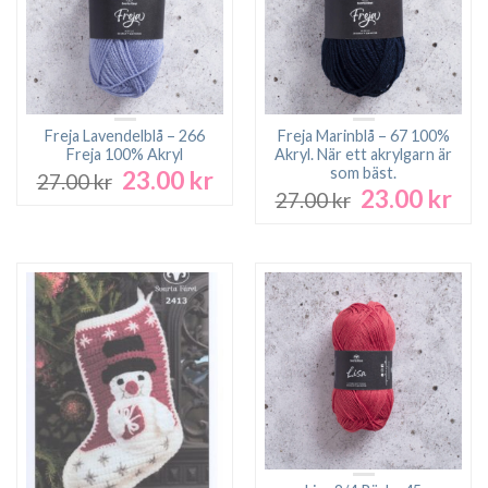
Freja Lavendelblå – 266
Freja Marinblå – 67 100%
Freja 100% Akryl
Akryl. När ett akrylgarn är
som bäst.
23.00
kr
Det
Det
27.00
kr
23.00
kr
Det
Det
ursprungliga
nuvarande
27.00
kr
ursprungliga
nuv
priset
priset
priset
pri
var:
är:
var:
är:
27.00 kr.
23.00 kr.
27.00 kr.
23.0