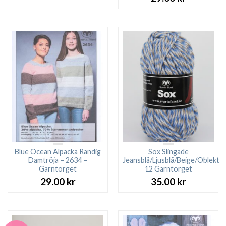
Blue Ocean Alpacka Randig
Sox Slingade
Damtröja – 2634 –
Jeansblå/Ljusblå/Beige/Oblekt
Garntorget
12 Garntorget
29.00
kr
35.00
kr