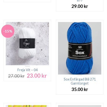
ursprungliga
nuvarande
877
priset
priset
29.00
kr
var:
är:
27.00 kr.
23.00 kr.
-15%
Freja Vit – 04
23.00
kr
Det
Det
27.00
kr
ursprungliga
nuvarande
Sox Enfärgad Blå 271
Garntorget
priset
priset
var:
är:
35.00
kr
27.00 kr.
23.00 kr.