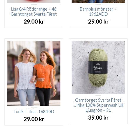
Lisa 8/4 Rödorange – 46
Barnblus mönster –
Garntorget Svarta Fåret
1962ADD
29.00
kr
29.00
kr
Garntorget Svarta Fåret
Ulrika 100% Superwash Ull
Ljusgrön – 91
Tunika Tilda -1684DD
39.00
kr
29.00
kr