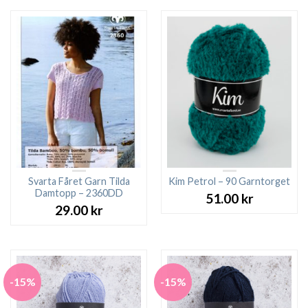
Svarta Fåret Garn Tilda
Kim Petrol – 90 Garntorget
Damtopp – 2360DD
51.00
kr
29.00
kr
-15%
-15%