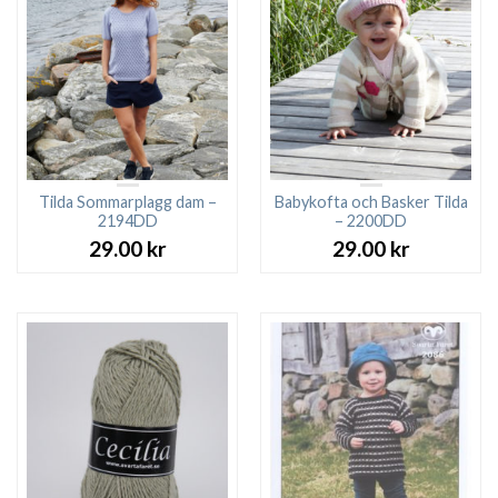
Tilda Sommarplagg dam –
Babykofta och Basker Tilda
2194DD
– 2200DD
29.00
kr
29.00
kr