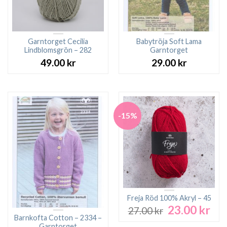
Garntorget Cecilia
Babytröja Soft Lama
Lindblomsgrön – 282
Garntorget
49.00
kr
29.00
kr
-15%
Freja Röd 100% Akryl – 45
23.00
kr
Det
Det
27.00
kr
ursprungliga
nuv
Barnkofta Cotton – 2334 –
Garntorget