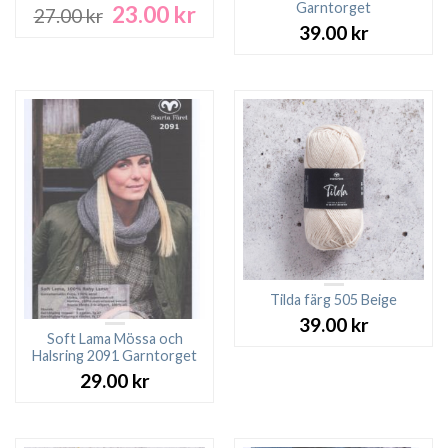
Garntorget
23.00
kr
Det
Det
27.00
kr
ursprungliga
nuvarande
39.00
kr
priset
priset
var:
är:
27.00 kr.
23.00 kr.
Tilda färg 505 Beige
39.00
kr
Soft Lama Mössa och
Halsring 2091 Garntorget
29.00
kr