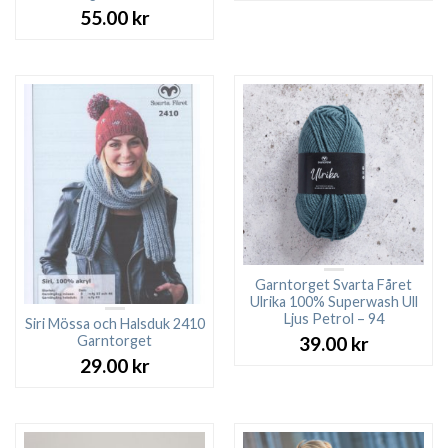
priset
pri
55.00
kr
var:
är:
27.00 kr.
23.0
Garntorget Svarta Fåret
Ulrika 100% Superwash Ull
Ljus Petrol – 94
Siri Mössa och Halsduk 2410
Garntorget
39.00
kr
29.00
kr