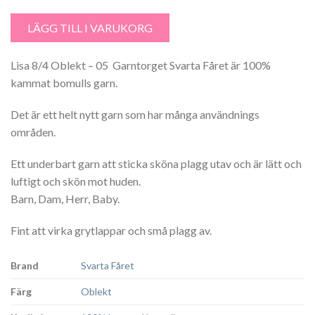
Lisa 8/4 Oblekt - 05 Garntorget mängd
LÄGG TILL I VARUKORG
Lisa 8/4 Oblekt – 05 Garntorget Svarta Fåret är 100%
kammat bomulls garn.
Det är ett helt nytt garn som har många användnings
områden.
Ett underbart garn att sticka sköna plagg utav och är lätt och
luftigt och skön mot huden.
Barn, Dam, Herr, Baby.
Fint att virka grytlappar och små plagg av.
Brand
Svarta Fåret
Färg
Oblekt