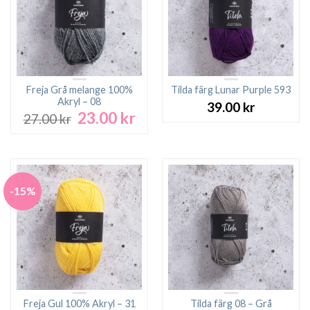
Freja Grå melange 100%
Tilda färg Lunar Purple 593
Akryl – 08
39.00
kr
23.00
kr
Det
Det
27.00
kr
ursprungliga
nuvarande
priset
priset
var:
är:
27.00 kr.
23.00 kr.
-15%
Freja Gul 100% Akryl – 31
Tilda färg 08 – Grå