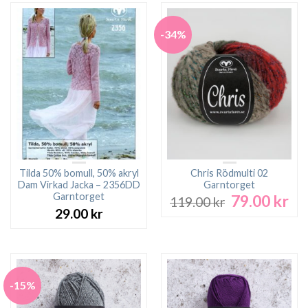
-34%
Tilda 50% bomull, 50% akryl
Chris Rödmulti 02
Dam Virkad Jacka – 2356DD
Garntorget
Garntorget
79.00
kr
Det
De
119.00
kr
ursprungliga
nu
29.00
kr
priset
pri
var:
är:
119.00 kr.
79.
-15%