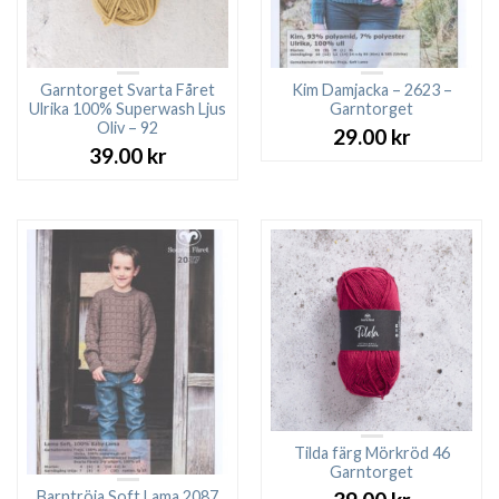
Garntorget Svarta Fåret
Kim Damjacka – 2623 –
Ulrika 100% Superwash Ljus
Garntorget
Oliv – 92
29.00
kr
39.00
kr
Tilda färg Mörkröd 46
Garntorget
Barntröja Soft Lama 2087