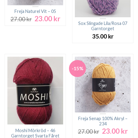
Freja Naturel Vit – 05
23.00
kr
Det
Det
27.00
kr
ursprungliga
nuvarande
Sox Slingade Lila/Rosa 07
Garntorget
priset
priset
var:
är:
35.00
kr
27.00 kr.
23.00 kr.
-15%
Freja Senap 100% Akryl –
234
23.00
kr
Det
Det
Moshi Mörkröd – 46
27.00
kr
ursprungliga
nuv
Garntorget Svarta Fåret