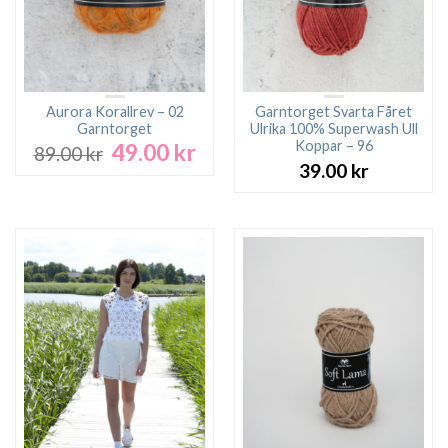
Aurora Korallrev – 02
Garntorget Svarta Fåret
Garntorget
Ulrika 100% Superwash Ull
Koppar – 96
49.00
kr
Det
Det
89.00
kr
ursprungliga
nuvarande
39.00
kr
priset
priset
var:
är:
89.00 kr.
49.00 kr.