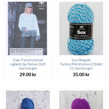
27.00 kr.
23.00 kr.
Dam Patentstickad
Sox Slingade
raglantröja Renee 2625
Turkos/Mörkturkos/Oblekt
Garntorget
11 Garntorget
29.00
kr
35.00
kr