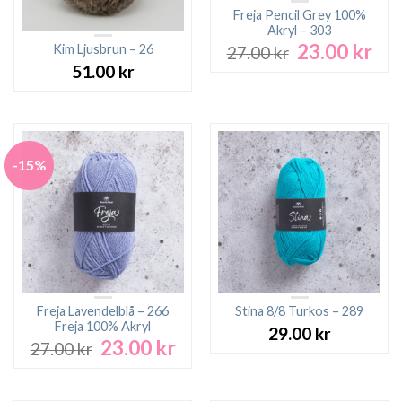
Freja Pencil Grey 100%
Akryl – 303
23.00
kr
Det
Det
Kim Ljusbrun – 26
27.00
kr
ursprungliga
nuv
51.00
kr
priset
pri
var:
är:
27.00 kr.
23.0
-15%
Freja Lavendelblå – 266
Stina 8/8 Turkos – 289
Freja 100% Akryl
29.00
kr
23.00
kr
Det
Det
27.00
kr
ursprungliga
nuvarande
priset
priset
var:
är: