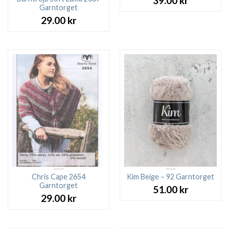
39.00
kr
Garntorget
29.00
kr
Chris Cape 2654
Kim Beige – 92 Garntorget
Garntorget
51.00
kr
29.00
kr