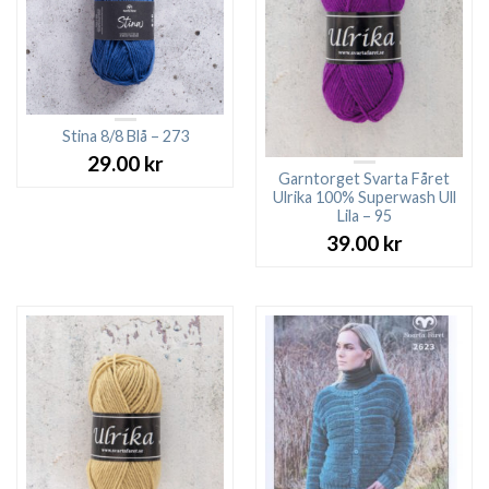
Stina 8/8 Blå – 273
29.00
kr
Garntorget Svarta Fåret
Ulrika 100% Superwash Ull
Lila – 95
39.00
kr