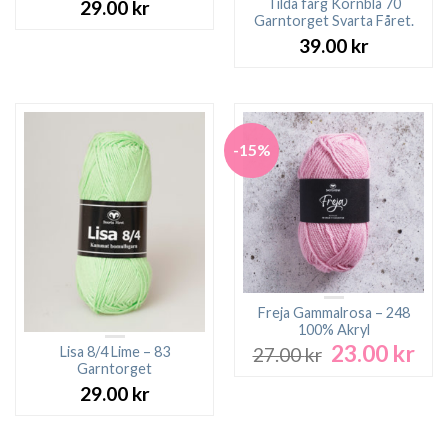
Tilda färg Kornblå 70
29.00
kr
Garntorget Svarta Fåret.
39.00
kr
-15%
Freja Gammalrosa – 248
100% Akryl
23.00
kr
Det
Det
Lisa 8/4 Lime – 83
27.00
kr
ursprungliga
nuv
Garntorget
priset
pri
29.00
kr
var:
är:
27.00 kr.
23.0