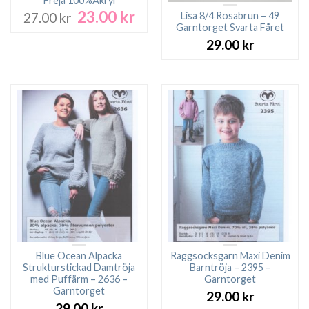
Freja 100%Akryl
23.00
kr
Det
Det
Lisa 8/4 Rosabrun – 49
27.00
kr
ursprungliga
nuvarande
Garntorget Svarta Fåret
priset
priset
29.00
kr
var:
är:
27.00 kr.
23.00 kr.
Blue Ocean Alpacka
Raggsocksgarn Maxi Denim
Strukturstickad Damtröja
Barntröja – 2395 –
med Puffärm – 2636 –
Garntorget
Garntorget
29.00
kr
29.00
kr