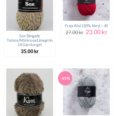
Freja Röd 100% Akryl – 45
23.00
kr
Det
Det
27.00
kr
ursprungliga
nuv
Sox Slingade
Turkos/Mörkrosa/Limegrön
priset
pri
14 Garntorget
var:
är:
35.00
kr
27.00 kr.
23.0
-15%