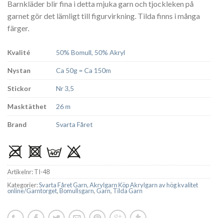
Barnkläder blir fina i detta mjuka garn och tjockleken på
garnet gör det lämligt till figurvirkning. Tilda finns i många
färger.
Kvalité
50% Bomull, 50% Akryl
Nystan
Ca 50g = Ca 150m
Stickor
Nr 3,5
Masktäthet
26 m
Brand
Svarta Fåret
Artikelnr:
TI-48
Kategorier:
Svarta Fåret Garn
,
Akrylgarn Köp Akrylgarn av hög kvalitet
online/Garntorget
,
Bomullsgarn
,
Garn
,
Tilda Garn