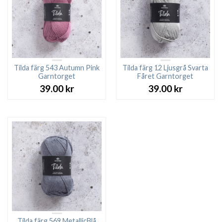
Tilda färg 543 Autumn Pink
Tilda färg 12 Ljusgrå Svarta
Garntorget
Fåret Garntorget
39.00
kr
39.00
kr
Tilda färg 569 MetallicBlå