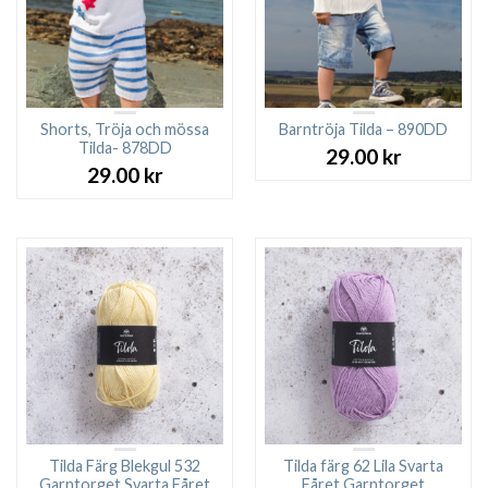
Shorts, Tröja och mössa
Barntröja Tilda – 890DD
Tilda- 878DD
29.00
kr
29.00
kr
Tilda Färg Blekgul 532
Tilda färg 62 Lila Svarta
Garntorget Svarta Fåret
Fåret Garntorget