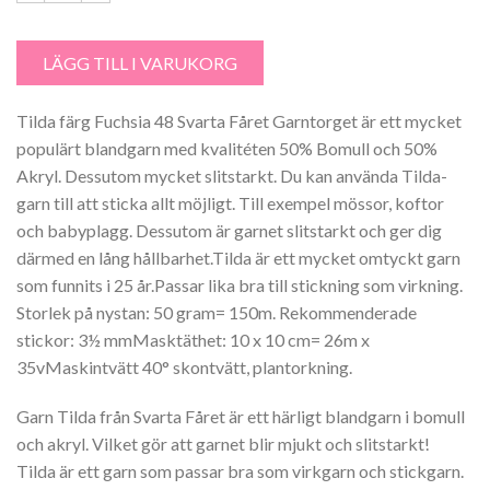
Tilda färg 48 Fuchsia mängd
LÄGG TILL I VARUKORG
Tilda färg Fuchsia 48 Svarta Fåret Garntorget är ett mycket
populärt blandgarn med kvalitéten 50% Bomull och 50%
Akryl. Dessutom mycket slitstarkt. Du kan använda Tilda-
garn till att sticka allt möjligt. Till exempel mössor, koftor
och babyplagg. Dessutom är garnet slitstarkt och ger dig
därmed en lång hållbarhet.Tilda är ett mycket omtyckt garn
som funnits i 25 år.Passar lika bra till stickning som virkning.
Storlek på nystan: 50 gram= 150m. Rekommenderade
stickor: 3½ mmMasktäthet: 10 x 10 cm= 26m x
35vMaskintvätt 40° skontvätt, plantorkning.
Garn Tilda från Svarta Fåret är ett härligt blandgarn i bomull
och akryl. Vilket gör att garnet blir mjukt och slitstarkt!
Tilda är ett garn som passar bra som virkgarn och stickgarn.