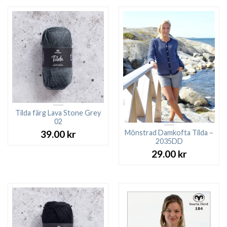
Tilda färg Lava Stone Grey
02
Mönstrad Damkofta Tilda –
39.00
kr
2035DD
29.00
kr