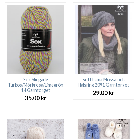
Sox Slingade
Soft Lama Mössa och
Turkos/Mörkrosa/Limegrön
Halsring 2091 Garntorget
14 Garntorget
29.00
kr
35.00
kr