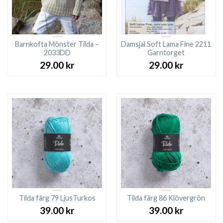
Barnkofta Mönster Tilda –
Damsjal Soft Lama Fine 2211
2033DD
Garntorget
29.00
kr
29.00
kr
Tilda färg 79 LjusTurkos
Tilda färg 86 Klövergrön
39.00
kr
39.00
kr