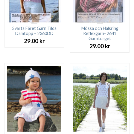
Svarta Fåret Garn Tilda
Mössa och Halsring
Damtopp – 2360DD
Reflexgarn- 2641
Garntorget
29.00
kr
29.00
kr