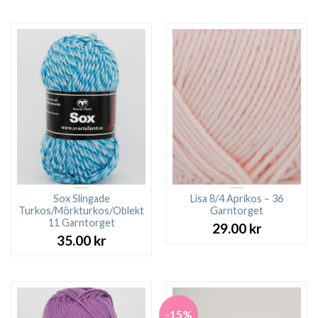
Sox Slingade
Lisa 8/4 Aprikos – 36
Turkos/Mörkturkos/Oblekt
Garntorget
11 Garntorget
29.00
kr
35.00
kr
-15%