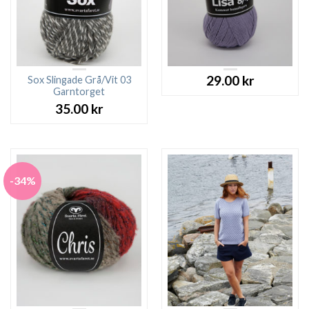
29.00
kr
Sox Slingade Grå/Vit 03
Garntorget
35.00
kr
-34%