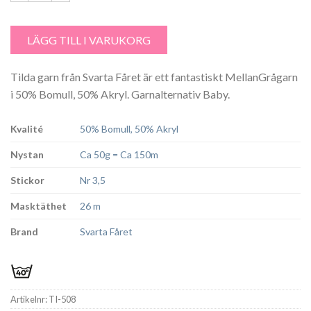
Tilda färg 508 MellanGrå mängd
LÄGG TILL I VARUKORG
Tilda garn från Svarta Fåret är ett fantastiskt MellanGrågarn
i 50% Bomull, 50% Akryl. Garnalternativ Baby.
Kvalité
50% Bomull, 50% Akryl
Nystan
Ca 50g = Ca 150m
Stickor
Nr 3,5
Masktäthet
26 m
Brand
Svarta Fåret
Artikelnr:
TI-508