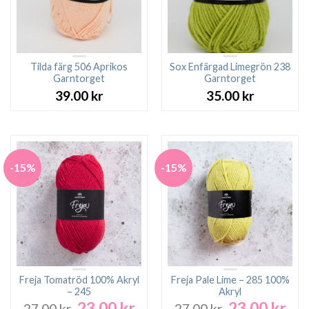
Tilda färg 506 Aprikos
Sox Enfärgad Limegrön 238
Garntorget
Garntorget
39.00
kr
35.00
kr
-15%
-15%
Freja Tomatröd 100% Akryl
Freja Pale Lime – 285 100%
– 245
Akryl
23.00
kr
23.00
kr
Det
Det
Det
Det
27.00
kr
27.00
kr