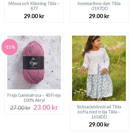
Mössa och Klänning Tilda –
Sommarlinne dam Tilda
877
-2197DD
29.00
kr
29.00
kr
-15%
Freja Gammalrosa – 40 Freja
100% Akryl
23.00
kr
Det
Det
Sicksackmönstrad Tilda
27.00
kr
ursprungliga
nuvarande
kofta med tröja Tilda –
1616DD
priset
priset
var:
är:
29.00
kr
27.00 kr.
23.00 kr.