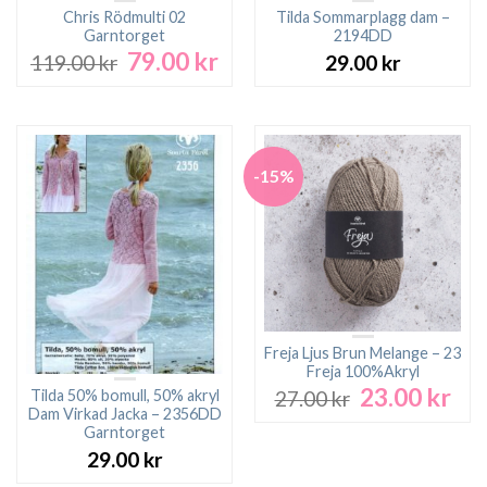
Chris Rödmulti 02
Tilda Sommarplagg dam –
Garntorget
2194DD
79.00
kr
Det
Det
119.00
kr
29.00
kr
ursprungliga
nuvarande
priset
priset
var:
är:
119.00 kr.
79.00 kr.
-15%
Freja Ljus Brun Melange – 23
Freja 100%Akryl
23.00
kr
Det
Det
Tilda 50% bomull, 50% akryl
27.00
kr
ursprungliga
nuv
Dam Virkad Jacka – 2356DD
Garntorget
priset
pri
var:
är:
29.00
kr
27.00 kr.
23.0