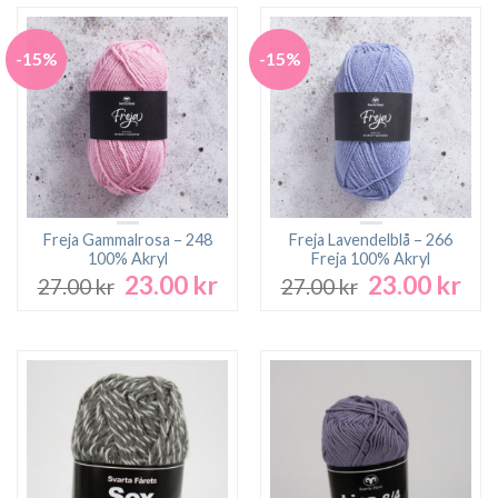
-15%
-15%
Freja Gammalrosa – 248
Freja Lavendelblå – 266
100% Akryl
Freja 100% Akryl
23.00
kr
23.00
kr
Det
Det
Det
Det
27.00
kr
27.00
kr
ursprungliga
nuvarande
ursprungliga
nuv
priset
priset
priset
pri
var:
är:
var:
är:
27.00 kr.
23.00 kr.
27.00 kr.
23.0