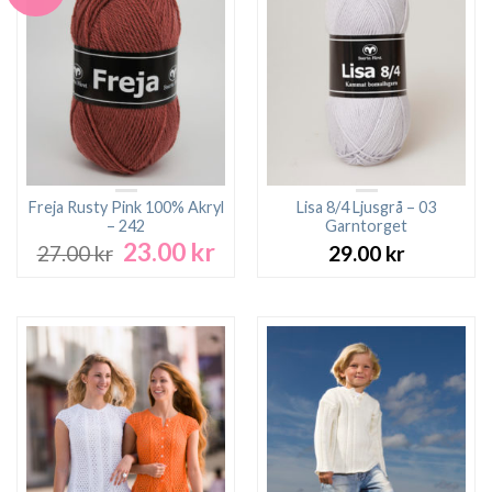
Freja Rusty Pink 100% Akryl
Lisa 8/4 Ljusgrå – 03
– 242
Garntorget
23.00
kr
Det
Det
27.00
kr
29.00
kr
ursprungliga
nuvarande
priset
priset
var:
är:
27.00 kr.
23.00 kr.