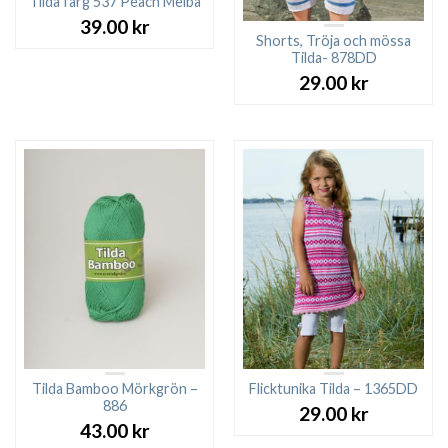
Tilda färg 537 Peach Melba
39.00
kr
Shorts, Tröja och mössa
Tilda- 878DD
29.00
kr
Tilda Bamboo Mörkgrön –
Flicktunika Tilda – 1365DD
886
29.00
kr
43.00
kr