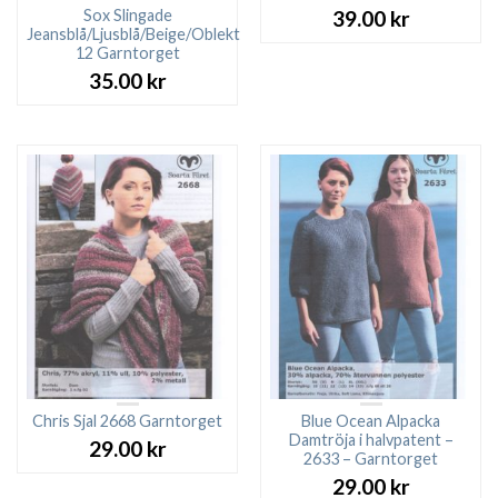
Sox Slingade
39.00
kr
Jeansblå/Ljusblå/Beige/Oblekt
12 Garntorget
35.00
kr
Chris Sjal 2668 Garntorget
Blue Ocean Alpacka
Damtröja i halvpatent –
29.00
kr
2633 – Garntorget
29.00
kr