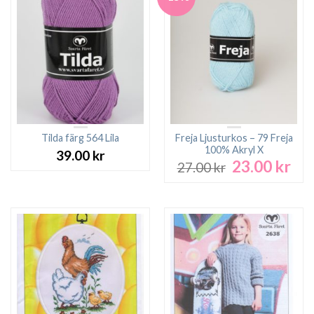
Tilda färg 564 Lila
Freja Ljusturkos – 79 Freja
100% Akryl X
39.00
kr
23.00
kr
Det
Det
27.00
kr
ursprungliga
nuv
priset
pri
var:
är:
27.00 kr.
23.0